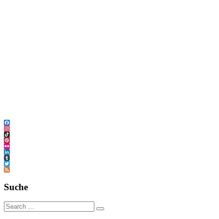
Facebook
Instagram
TikTok
Pinterest
Flickr
LinkedIn
Tumblr
Twitter
Feed
Suche