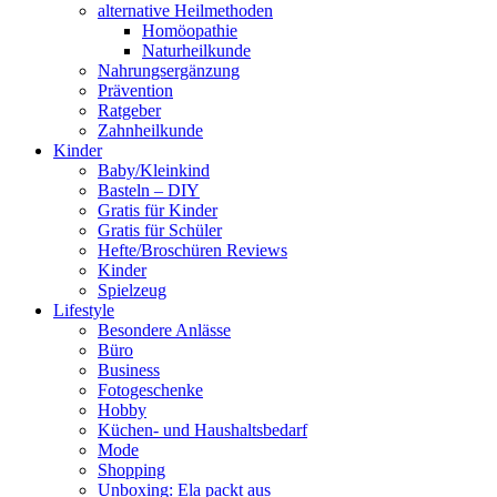
alternative Heilmethoden
Homöopathie
Naturheilkunde
Nahrungsergänzung
Prävention
Ratgeber
Zahnheilkunde
Kinder
Baby/Kleinkind
Basteln – DIY
Gratis für Kinder
Gratis für Schüler
Hefte/Broschüren Reviews
Kinder
Spielzeug
Lifestyle
Besondere Anlässe
Büro
Business
Fotogeschenke
Hobby
Küchen- und Haushaltsbedarf
Mode
Shopping
Unboxing: Ela packt aus