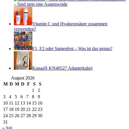
– Sind stets eine Augenweide
Vitamin C und Hyaluronsäure zusammen
verwenden?
F1, F2 oder Samenfest – Was ist das genau?
KanaaN KN40527 Adapterkabel
August 2026
M
D
M
D
F
S
S
1
2
3
4
5
6
7
8
9
10
11
12
13
14
15
16
17
18
19
20
21
22
23
24
25
26
27
28
29
30
31
« Juli