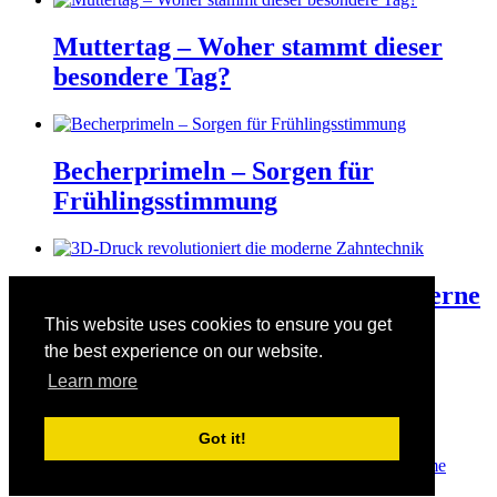
Muttertag – Woher stammt dieser
besondere Tag?
Becherprimeln – Sorgen für
Frühlingsstimmung
3D-Druck revolutioniert die moderne
Zahntechnik
This website uses cookies to ensure you get
the best experience on our website.
Learn more
Der Valentinstag am 14. Februar
Got it!
© Copyright 2026
Manuelas bunte Welt
· Designed by
Theme
Junkie