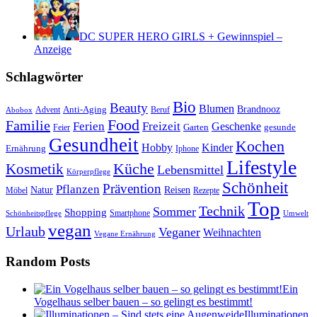
DC SUPER HERO GIRLS + Gewinnspiel –
Anzeige
Schlagwörter
Bio
Beauty
Blumen
Anti-Aging
Brandnooz
Advent
Beruf
Abobox
Food
Familie
Ferien
Freizeit
Geschenke
Garten
gesunde
Feier
Gesundheit
Kochen
Hobby
Kinder
Ernährung
Iphone
Lifestyle
Kosmetik
Küche
Lebensmittel
Körperpflege
Schönheit
Prävention
Pflanzen
Natur
Reisen
Rezepte
Möbel
Top
Technik
Sommer
Shopping
Schönheitspflege
Smartphone
Umwelt
vegan
Urlaub
Veganer
Weihnachten
Vegane Ernährung
Random Posts
Ein
Vogelhaus selber bauen – so gelingt es bestimmt!
Illuminationen