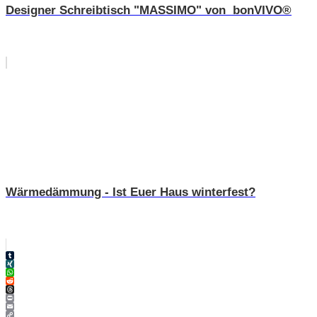
Designer Schreibtisch "MASSIMO" von bonVIVO®
Wärmedämmung - Ist Euer Haus winterfest?
Tumblr
XING
WhatsApp
Reddit
Threads
Print
Email