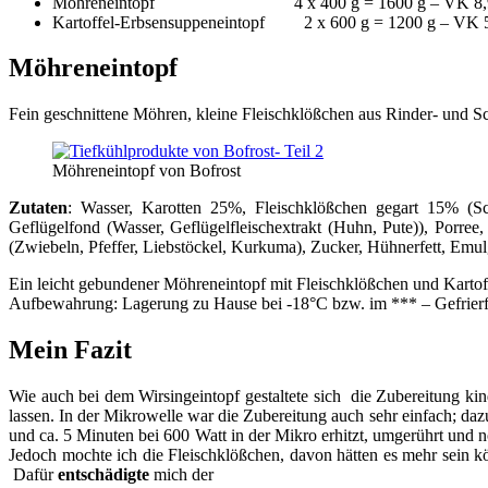
Möhreneintopf 4 x 400 g = 1600 g – VK 8,9
Kartoffel-Erbsensuppeneintopf 2 x 600 g = 1200 g – VK 5
Möhreneintopf
Fein geschnittene Möhren, kleine Fleischklößchen aus Rinder- und Sc
Möhreneintopf von Bofrost
Zutaten
: Wasser, Karotten 25%, Fleischklößchen gegart 15% (Schw
Geflügelfond (Wasser, Geflügelfleischextrakt (Huhn, Pute)), Porree, 
(Zwiebeln, Pfeffer, Liebstöckel, Kurkuma), Zucker, Hühnerfett, Emul
Ein leicht gebundener Möhreneintopf mit Fleischklößchen und Kartof
Aufbewahrung: Lagerung zu Hause bei -18°C bzw. im *** – Gefrierf
Mein Fazit
Wie auch bei dem Wirsingeintopf gestaltete sich die Zubereitung ki
lassen. In der Mikrowelle war die Zubereitung auch sehr einfach; da
und ca. 5 Minuten bei 600 Watt in der Mikro erhitzt, umgerührt und 
Jedoch mochte ich die Fleischklößchen, davon hätten es mehr sein 
Dafür
entschädigte
mich der