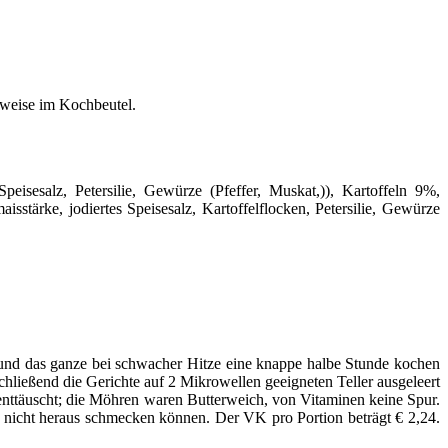
sweise im Kochbeutel.
eisesalz, Petersilie, Gewürze (Pfeffer, Muskat,)), Kartoffeln 9%,
isstärke, jodiertes Speisesalz, Kartoffelflocken, Petersilie, Gewürze
t und das ganze bei schwacher Hitze eine knappe halbe Stunde kochen
hließend die Gerichte auf 2 Mikrowellen geeigneten Teller ausgeleert
 enttäuscht; die Möhren waren Butterweich, von Vitaminen keine Spur.
 nicht heraus schmecken können. Der VK pro Portion beträgt € 2,24.