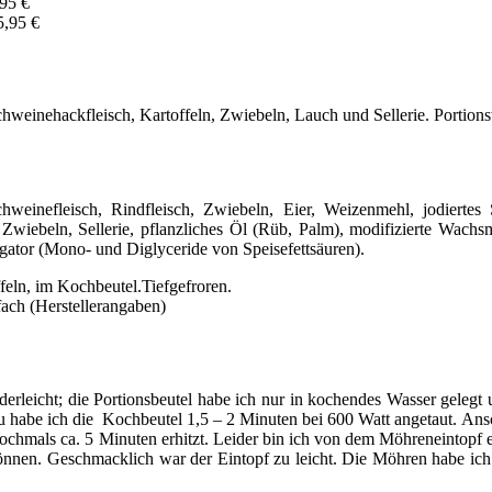
5 €
,95 €
hweinehackfleisch, Kartoffeln, Zwiebeln, Lauch und Sellerie. Portion
einefleisch, Rindfleisch, Zwiebeln, Eier, Weizenmehl, jodiertes Sp
Zwiebeln, Sellerie, pflanzliches Öl (Rüb, Palm), modifizierte Wachsma
gator (Mono- und Diglyceride von Speisefettsäuren).
feln, im Kochbeutel.Tiefgefroren.
ach (Herstellerangaben)
nderleicht; die Portionsbeutel habe ich nur in kochendes Wasser geleg
zu habe ich die Kochbeutel 1,5 – 2 Minuten bei 600 Watt angetaut. Ansc
nochmals ca. 5 Minuten erhitzt. Leider bin ich von dem Möhreneintopf
können. Geschmacklich war der Eintopf zu leicht. Die Möhren habe ich