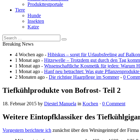
Produkttestportale
Tiere
Hunde
Insekten
Katze
Breaking News
4 Wochen ago -
Hibiskus – sorgt für Urlaubsfeeling auf Balko
1 Monat ago -
Hitzewelle – Trotzdem gut durch den Tag kom
1 Monat ago -
Wissenschaftliche Kosmetik für jeden: Warum Ha
1 Monat ago -
Hanf neu betrachtet: Was gute Pflanzenprodukte
2 Monaten ago -
Die richtige Haarpflege im Sommer
-
0 Comm
Tiefkühlprodukte von Bofrost- Teil 2
18. Februar 2015
by
Diestel Manuela
in
Kochen
·
0 Comment
Weitere Eintopfklassiker des Tiefkühlgiga
Vorgestern berichtete ich
zunächst über den Wirsingeintopf der Firma 