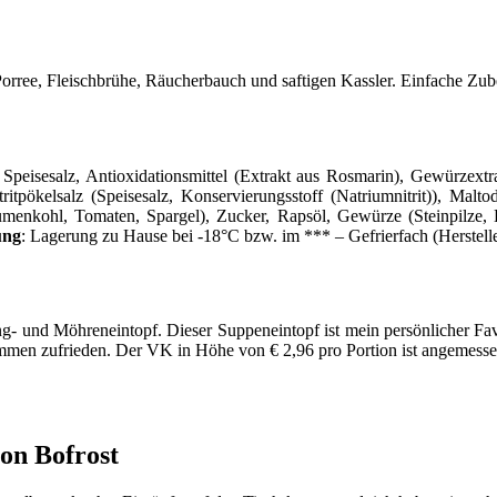
, Porree, Fleischbrühe, Räucherbauch und saftigen Kassler. Einfache Zu
eisesalz, Antioxidationsmittel (Extrakt aus Rosmarin), Gewürzextra
itpökelsalz (Speisesalz, Konservierungsstoff (Natriumnitrit)), Maltod
lumenkohl, Tomaten, Spargel), Zucker, Rapsöl, Gewürze (Steinpilze, L
ung
: Lagerung zu Hause bei -18°C bzw. im *** – Gefrierfach (Herstel
ng- und Möhreneintopf. Dieser Suppeneintopf ist mein persönlicher Fa
ommen zufrieden. Der VK in Höhe von € 2,96 pro Portion ist angemesse
von Bofrost