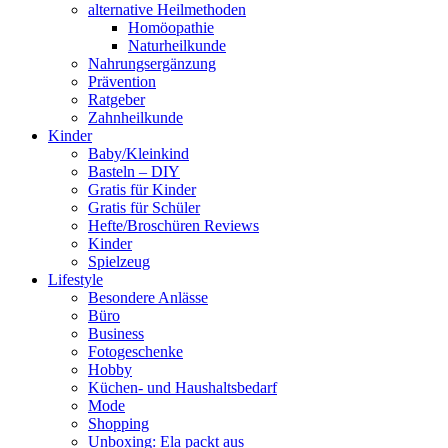
alternative Heilmethoden
Homöopathie
Naturheilkunde
Nahrungsergänzung
Prävention
Ratgeber
Zahnheilkunde
Kinder
Baby/Kleinkind
Basteln – DIY
Gratis für Kinder
Gratis für Schüler
Hefte/Broschüren Reviews
Kinder
Spielzeug
Lifestyle
Besondere Anlässe
Büro
Business
Fotogeschenke
Hobby
Küchen- und Haushaltsbedarf
Mode
Shopping
Unboxing: Ela packt aus