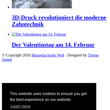
3D-Druck revolutioniert die moderne
Zahntechnik
Der Valentinstag am 14. Februar
© Copyright 2026
Manuelas bunte Welt
· Designed by
Theme
Junkie
This website uses cookies to ensure you get
the best experience on our website.
Learn more