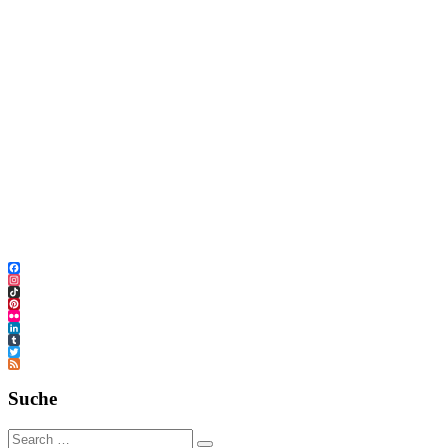
Facebook
Instagram
TikTok
Pinterest
Flickr
LinkedIn
Tumblr
Twitter
Feed
Suche