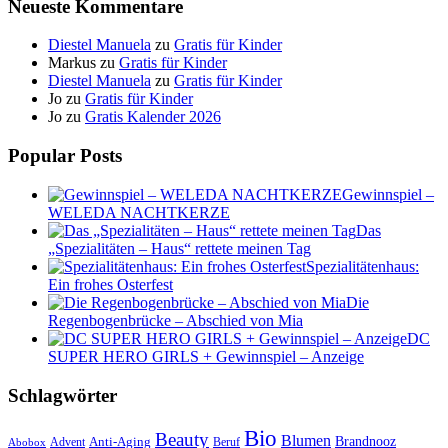
Neueste Kommentare
Diestel Manuela
zu
Gratis für Kinder
Markus
zu
Gratis für Kinder
Diestel Manuela
zu
Gratis für Kinder
Jo
zu
Gratis für Kinder
Jo
zu
Gratis Kalender 2026
Popular Posts
Gewinnspiel –
WELEDA NACHTKERZE
Das
„Spezialitäten – Haus“ rettete meinen Tag
Spezialitätenhaus:
Ein frohes Osterfest
Die
Regenbogenbrücke – Abschied von Mia
DC
SUPER HERO GIRLS + Gewinnspiel – Anzeige
Schlagwörter
Bio
Beauty
Blumen
Anti-Aging
Brandnooz
Advent
Beruf
Abobox