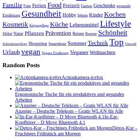
Food
Familie
Ferien
Freizeit
Geschenke
Garten
gesunde
Feier
Gesundheit
Kochen
Hobby
Kinder
Ernährung
Iphone
Lifestyle
Kosmetik
Küche
Lebensmittel
Körperpflege
Schönheit
Prävention
Pflanzen
Natur
Reisen
Rezepte
Möbel
Top
Technik
Sommer
Shopping
Schönheitspflege
Smartphone
Umwelt
vegan
Urlaub
Veganer
Weihnachten
Vegane Ernährung
Random Posts
Actionkamera-icefox
Ergonomische Tische für ein produktives und gesundes
Arbeiten
Anzeige – Deutsche Telekom – Gratis WLAN für Alle
In-Ear-
Kopfhörer – D Move Bluetooth 4.1
Detox-Kur –
Fruchtiges Frühstück am Morgen