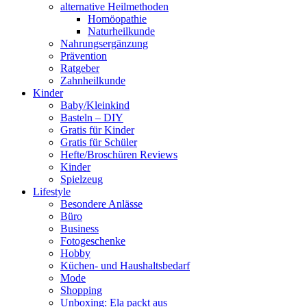
alternative Heilmethoden
Homöopathie
Naturheilkunde
Nahrungsergänzung
Prävention
Ratgeber
Zahnheilkunde
Kinder
Baby/Kleinkind
Basteln – DIY
Gratis für Kinder
Gratis für Schüler
Hefte/Broschüren Reviews
Kinder
Spielzeug
Lifestyle
Besondere Anlässe
Büro
Business
Fotogeschenke
Hobby
Küchen- und Haushaltsbedarf
Mode
Shopping
Unboxing: Ela packt aus