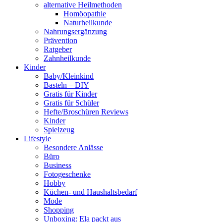
alternative Heilmethoden
Homöopathie
Naturheilkunde
Nahrungsergänzung
Prävention
Ratgeber
Zahnheilkunde
Kinder
Baby/Kleinkind
Basteln – DIY
Gratis für Kinder
Gratis für Schüler
Hefte/Broschüren Reviews
Kinder
Spielzeug
Lifestyle
Besondere Anlässe
Büro
Business
Fotogeschenke
Hobby
Küchen- und Haushaltsbedarf
Mode
Shopping
Unboxing: Ela packt aus