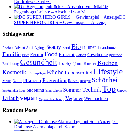
Ein frohes Osterfest
Die
Regenbogenbrücke – Abschied von Mia
DC
SUPER HERO GIRLS + Gewinnspiel – Anzeige
Schlagwörter
Bio
Beauty
Blumen
Anti-Aging
Brandnooz
Advent
Beruf
Abobox
Food
Familie
Ferien
Freizeit
Geschenke
Garten
gesunde
Feier
Gesundheit
Kochen
Hobby
Kinder
Ernährung
Iphone
Lifestyle
Kosmetik
Küche
Lebensmittel
Körperpflege
Schönheit
Prävention
Pflanzen
Natur
Reisen
Rezepte
Möbel
Top
Technik
Sommer
Shopping
Schönheitspflege
Smartphone
Umwelt
vegan
Urlaub
Veganer
Weihnachten
Vegane Ernährung
Random Posts
Anzeige –
Drahtlose Alarmanlage mit Solar