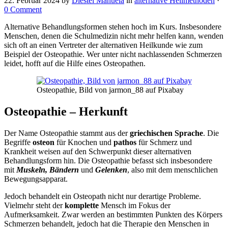
22. Februar 2024
by
Diestel Manuela
in
alternative Heilmethoden
·
0 Comment
Alternative Behandlungsformen stehen hoch im Kurs. Insbesondere
Menschen, denen die Schulmedizin nicht mehr helfen kann, wenden
sich oft an einen Vertreter der alternativen Heilkunde wie zum
Beispiel der Osteopathie. Wer unter nicht nachlassenden Schmerzen
leidet, hofft auf die Hilfe eines Osteopathen.
Osteopathie, Bild von jarmon_88 auf Pixabay
Osteopathie – Herkunft
Der Name Osteopathie stammt aus der
griechischen Sprache
. Die
Begriffe
osteon
für Knochen und
pathos
für Schmerz und
Krankheit weisen auf den Schwerpunkt dieser alternativen
Behandlungsform hin. Die Osteopathie befasst sich insbesondere
mit
Muskeln, Bändern
und
Gelenken
, also mit dem menschlichen
Bewegungsapparat.
Jedoch behandelt ein Osteopath nicht nur derartige Probleme.
Vielmehr steht der
komplette
Mensch im Fokus der
Aufmerksamkeit. Zwar werden an bestimmten Punkten des Körpers
Schmerzen behandelt, jedoch hat die Therapie den Menschen in