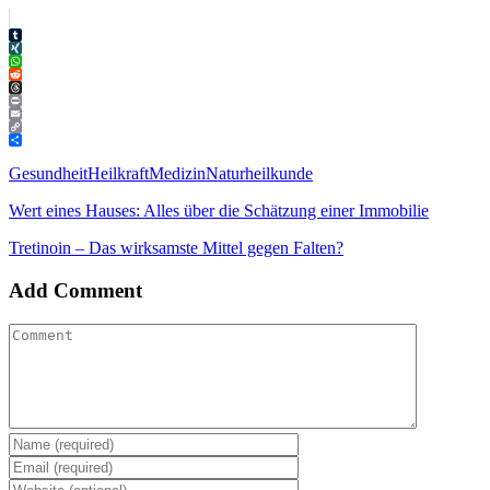
Tumblr
XING
WhatsApp
Reddit
Threads
Print
Email
Copy
Link
Teilen
Gesundheit
Heilkraft
Medizin
Naturheilkunde
Wert eines Hauses: Alles über die Schätzung einer Immobilie
Tretinoin – Das wirksamste Mittel gegen Falten?
Add Comment