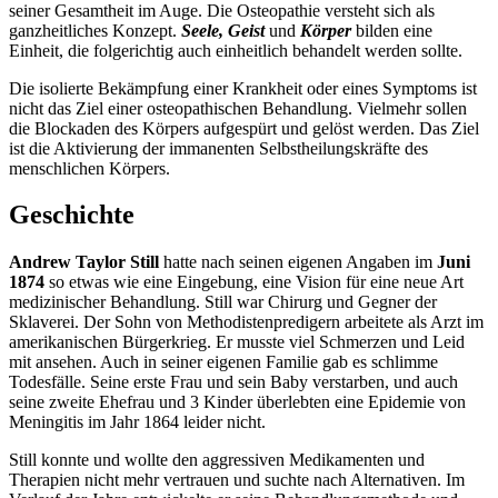
seiner Gesamtheit im Auge. Die Osteopathie versteht sich als
ganzheitliches Konzept.
Seele, Geist
und
Körper
bilden eine
Einheit, die folgerichtig auch einheitlich behandelt werden sollte.
Die isolierte Bekämpfung einer Krankheit oder eines Symptoms ist
nicht das Ziel einer osteopathischen Behandlung. Vielmehr sollen
die Blockaden des Körpers aufgespürt und gelöst werden. Das Ziel
ist die Aktivierung der immanenten Selbstheilungskräfte des
menschlichen Körpers.
Geschichte
Andrew Taylor Still
hatte nach seinen eigenen Angaben im
Juni
1874
so etwas wie eine Eingebung, eine Vision für eine neue Art
medizinischer Behandlung. Still war Chirurg und Gegner der
Sklaverei. Der Sohn von Methodistenpredigern arbeitete als Arzt im
amerikanischen Bürgerkrieg. Er musste viel Schmerzen und Leid
mit ansehen. Auch in seiner eigenen Familie gab es schlimme
Todesfälle. Seine erste Frau und sein Baby verstarben, und auch
seine zweite Ehefrau und 3 Kinder überlebten eine Epidemie von
Meningitis im Jahr 1864 leider nicht.
Still konnte und wollte den aggressiven Medikamenten und
Therapien nicht mehr vertrauen und suchte nach Alternativen. Im