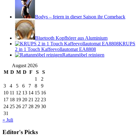
Bodys – feiern in dieser Saison ihr Comeback
Bluetooth Kopfhörer aus Aluminium
KRUPS
2 in 1 Touch Kaffeevollautomat EA8808
Rattanmöbel reinigen
August 2026
M
D
M
D
F
S
S
1
2
3
4
5
6
7
8
9
10
11
12
13
14
15
16
17
18
19
20
21
22
23
24
25
26
27
28
29
30
31
« Juli
Editor's Picks