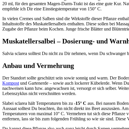
20 ml, für den gesamten Magen-Darm-Trakt ist das eine gute Kur. Na
empfehle ich Dir eine Einstiegstemperatur von 150° C.
In vielen Cremes und Salben sind die Wirkstoffe dieser Pflanze enth
Inhaltsstoffe des Muskatellersalbeis enthalten. Diese sollen bei Mas
Zugabe der Pflanze beim Kochen. Junge frische Blätter und Blütentr
Muskatellersalbei – Dosierung- und Warn
Salvia sclarea solltest Du nicht zu Dir nehmen, wenn Du schwanger 
Anbau und Vermehrung
Der Standort sollte geschützt sein sowie sonnig und warm. Der Boden 
Kompost
und Gartenerde – sowie auch lockerer Kübelerde. Wenn Du den
nachweisen kann bzw. angewachsen ist, versorgt er sich selber. Weit
Lebenszyklus nicht verschnitten werden.
Slabei sclarea hält Temperaturen bis zu
-15° C
aus. Bei nassen Boden 
Aussaat solltest Du beachten, ihn nicht direkt ins Beet auszusäen. Am
Temperaturen von maximal 10° C. Vermehren tut sich diese Pflanze von
entfernen, lass sie bis zum folgenden Frühling so wie sie sind. Diese 
Du kannst diese Pflanze also auch ganz leicht durch Samen vermehren