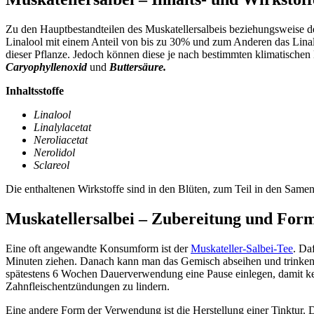
Zu den Hauptbestandteilen des Muskatellersalbeis beziehungsweise d
Linalool mit einem Anteil von bis zu 30% und zum Anderen das Linal
dieser Pflanze. Jedoch können diese je nach bestimmten klimatischen
Caryophyllenoxid
und
Buttersäure.
Inhaltsstoffe
Linalool
Linalylacetat
Neroliacetat
Nerolidol
Sclareol
Die enthaltenen Wirkstoffe sind in den Blüten, zum Teil in den Samen 
Muskatellersalbei – Zubereitung und For
Eine oft angewandte Konsumform ist der
Muskateller-Salbei-Tee
. Da
Minuten ziehen. Danach kann man das Gemisch abseihen und trinken. 
spätestens 6 Wochen Dauerverwendung eine Pause einlegen, damit ke
Zahnfleischentzündungen zu lindern.
Eine andere Form der Verwendung ist die Herstellung einer Tinktur. D