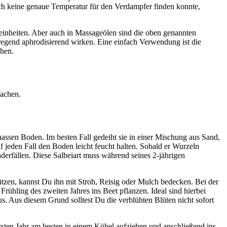
ich keine genaue Temperatur für den Verdampfer finden konnte,
reinheiten. Aber auch in Massageölen sind die oben genannten
nregend aphrodisierend wirken. Eine einfach Verwendung ist die
chen.
machen.
nassen Boden. Im besten Fall gedeiht sie in einer Mischung aus Sand,
f jeden Fall den Boden leicht feucht halten. Sobald er Wurzeln
nderfällen. Diese Salbeiart muss während seines 2-jährigen
ützen, kannst Du ihn mit Stroh, Reisig oder Mulch bedecken. Bei der
Frühling des zweiten Jahres ins Beet pflanzen. Ideal sind hierbei
s. Aus diesem Grund solltest Du die verblühten Blüten nicht sofort
rsten Jahr am besten in einem Kübel aufziehen und anschließend ins