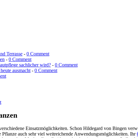
und Terrasse
-
0 Comment
men
-
0 Comment
utpflege sachlicher wird?
-
0 Comment
 heute ausmacht
-
0 Comment
ent
t
lanzen
r verschiedene Einsatzmöglichkeiten. Schon Hildegard von Bingen verwen
 Pflanze auch sehr viel weitreichende Anwendungsmöglichkeiten. Ihr