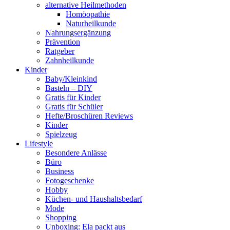
alternative Heilmethoden
Homöopathie
Naturheilkunde
Nahrungsergänzung
Prävention
Ratgeber
Zahnheilkunde
Kinder
Baby/Kleinkind
Basteln – DIY
Gratis für Kinder
Gratis für Schüler
Hefte/Broschüren Reviews
Kinder
Spielzeug
Lifestyle
Besondere Anlässe
Büro
Business
Fotogeschenke
Hobby
Küchen- und Haushaltsbedarf
Mode
Shopping
Unboxing: Ela packt aus