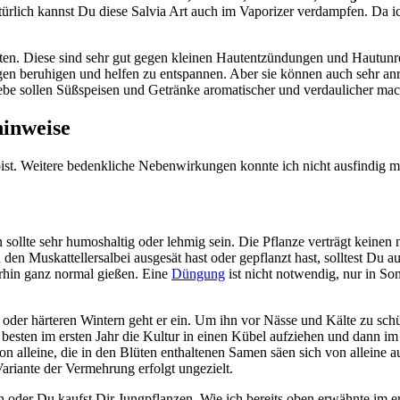
türlich kannst Du diese Salvia Art auch im Vaporizer verdampfen. Da 
alten. Diese sind sehr gut gegen kleinen Hautentzündungen und Hautun
sagen beruhigen und helfen zu entspannen. Aber sie können auch sehr a
iebe sollen Süßspeisen und Getränke aromatischer und verdaulicher ma
hinweise
bist. Weitere bedenkliche Nebenwirkungen konnte ich nicht ausfindig 
sollte sehr humoshaltig oder lehmig sein. Die Pflanze verträgt keinen 
 Muskattellersalbei ausgesät hast oder gepflanzt hast, solltest Du au
erhin ganz normal gießen. Eine
Düngung
ist nicht notwendig, nur in So
oder härteren Wintern geht er ein. Um ihn vor Nässe und Kälte zu sch
 besten im ersten Jahr die Kultur in einen Kübel aufziehen und dann im 
 alleine, die in den Blüten enthaltenen Samen säen sich von alleine au
Variante der Vermehrung erfolgt ungezielt.
 oder Du kaufst Dir Jungpflanzen. Wie ich bereits oben erwähnte im e