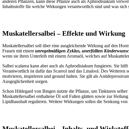
anderen Pflanzen, kann diese Pflanze auch als Aphrodisiakum verwe
Inhaltsstoffe für welche Wirkungen verantwortlich sind und was sich s
Muskatellersalbei – Effekte und Wirkung
Muskatellersalbei soll über eine ausgleichende Wirkung auf den Hormon
Frauen mit einem
unregelmäßigen Zyklus, unerfüllten Kinderwun
wenn sie ihren Unterleib mit einem Aromaöl, welches auf Muskattelersa
Salbei scalarea kann aber auch als Aphrodisiakum fungieren. Sie hilf
Verantwortlich ist dafür das Scareol und das Linalool. Des Weiteren s
motivieren, inspirieren und gesund halten. Sie gilt als Antidepressi
Ausgeglichenheit sorgen.
Schon Hildegard von Bingen nutzte die Pflanze, um Tinkturen selber 
Muskattellersalbei enthaltene Öl soll Falten glätten sowie zur Heilu
Lipidhaushalt regulieren. Weitere Wirkungen sollen die Senkung von
Muskatellersalbei – Inhalts- und Wirkstoff