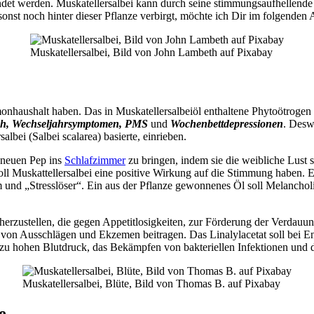
ndet werden. Muskatellersalbei kann durch seine stimmungsaufhellend
onst noch hinter dieser Pflanze verbirgt, möchte ich Dir im folgenden Ar
Muskatellersalbei, Bild von John Lambeth auf Pixabay
haushalt haben. Das in Muskatellersalbeiöl enthaltene Phytoötrogen sol
sch, Wechseljahrsymptomen, PMS
und
Wochenbettdepressionen
. Desw
lbei (Salbei scalarea) basierte, einrieben.
t neuen Pep ins
Schlafzimmer
zu bringen, indem sie die weibliche Lust s
oll Muskattellersalbei eine positive Wirkung auf die Stimmung haben. Es
vum und „Stresslöser“. Ein aus der Pflanze gewonnenes Öl soll Melancho
herzustellen, die gegen Appetitlosigkeiten, zur Förderung der Verdau
ng von Ausschlägen und Ekzemen beitragen. Das Linalylacetat soll bei 
 zu hohen Blutdruck, das Bekämpfen von bakteriellen Infektionen und 
Muskatellersalbei, Blüte, Bild von Thomas B. auf Pixabay
e