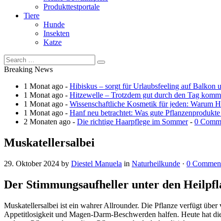
Produkttestportale
Tiere
Hunde
Insekten
Katze
Breaking News
1 Monat ago -
Hibiskus – sorgt für Urlaubsfeeling auf Balkon 
1 Monat ago -
Hitzewelle – Trotzdem gut durch den Tag kom
1 Monat ago -
Wissenschaftliche Kosmetik für jeden: Warum Ha
1 Monat ago -
Hanf neu betrachtet: Was gute Pflanzenprodukte
2 Monaten ago -
Die richtige Haarpflege im Sommer
-
0 Comm
Muskatellersalbei
29. Oktober 2024
by
Diestel Manuela
in
Naturheilkunde
·
0 Commen
Der Stimmungsaufheller unter den Heilpf
Muskatellersalbei ist ein wahrer Allrounder. Die Pflanze verfügt übe
Appetitlosigkeit und Magen-Darm-Beschwerden halfen. Heute hat die