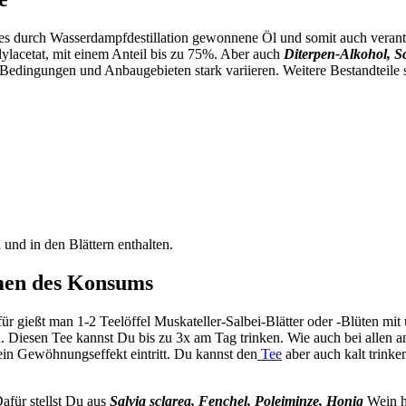
es durch Wasserdampfdestillation gewonnene Öl und somit auch verant
ylacetat, mit einem Anteil bis zu 75%. Aber auch
Diterpen-Alkohol, Sc
 Bedingungen und Anbaugebieten stark variieren. Weitere Bestandteile
und in den Blättern enthalten.
men des Konsums
für gießt man 1-2 Teelöffel Muskateller-Salbei-Blätter oder -Blüten m
Diesen Tee kannst Du bis zu 3x am Tag trinken. Wie auch bei allen an
in Gewöhnungseffekt eintritt. Du kannst den
Tee
aber auch kalt trink
afür stellst Du aus
Salvia sclarea, Fenchel, Poleiminze, Honig
Wein h