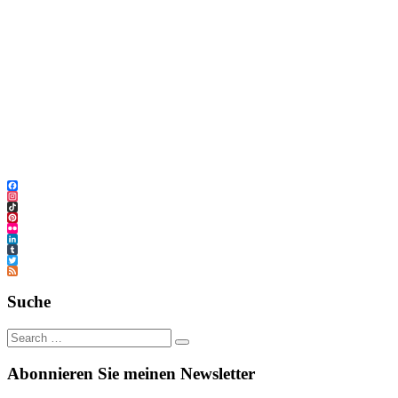
Facebook
Instagram
TikTok
Pinterest
Flickr
LinkedIn
Tumblr
Twitter
Feed
Suche
Abonnieren Sie meinen Newsletter