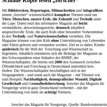
Schlaue Köpfe lesen „forscher“
Mit
Bildstrecken, Reportagen, Mitmachseiten
und I
nfografiken
nimmt „forscher“ wissenschaftlich
komplexe
Themen rund um
Tiere, Menschen, unsere Erde, die Zukunft
und
Technik
unter
die Lupe. Dabei setzt das informative Magazin auf
leicht
verständliche, abwechslungsreiche,
dennoch
inhaltlich
anspruchsvolle Texte, die auch Kids ohne besondere Vorkenntnisse
in den
Technik-
und
Naturwissenschaften
verstehen. Die
Magazine können von den Kids
ohne
Unterstützung von Lehrenden
oder Eltern gelesen und verstanden werden. Ziel ist es dabei, Kinder
spielerisch
für die Welt der Forschung und Wissenschaft zu
begeistern. Inhaltlich orientieren sich die Beiträge der Magazine an
den Schwerpunkten einer Initiative des BMBF, der
Wissenschaftsjahre, die bereits seit
2000
den Austausch zwischen
Öffentlichkeit und Forschung in Deutschland unterstützt bzw.
fördert. Die Wissenschaftsjahre beschäftigten sich in der
Vergangenheit – und somit auch die Magazine – mit Themen wie
zum Beispiel:
Nachhaltigkeit, demografischer Wandel, Digitale
Gesellschaft
und G
esundheitsforschung
. forscher das Magazin für
Neugierige wird in ganz Deutschland verbreitet – mit der
Unterstützung von mehr als
achtzig!
Partnern.
forscher das Magazin für Neugierige, Quelle: Bundesministeri