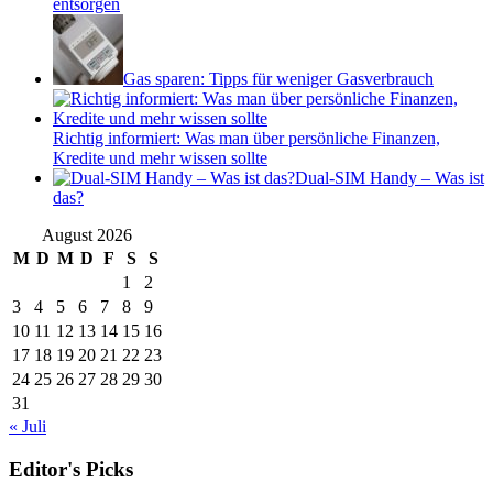
entsorgen
Gas sparen: Tipps für weniger Gasverbrauch
Richtig informiert: Was man über persönliche Finanzen,
Kredite und mehr wissen sollte
Dual-SIM Handy – Was ist
das?
August 2026
M
D
M
D
F
S
S
1
2
3
4
5
6
7
8
9
10
11
12
13
14
15
16
17
18
19
20
21
22
23
24
25
26
27
28
29
30
31
« Juli
Editor's Picks