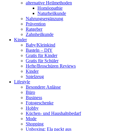
alternative Heilmethoden
Homöopathie
Naturheilkunde
Nahrungsergänzung
Prävention
Ratgeber
Zahnheilkunde
Kinder
Baby/Kleinkind
Basteln – DIY
Gratis für Kinder
Gratis für Schüler
Hefte/Broschüren Reviews
Kinder
Spielzeug
Lifestyle
Besondere Anlässe
Büro
Business
Fotogeschenke
Hobby
Küchen- und Haushaltsbedarf
Mode
Shopping
Unboxing: Ela packt aus