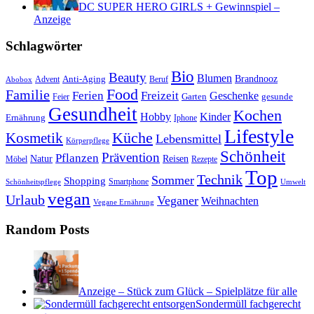
DC SUPER HERO GIRLS + Gewinnspiel –
Anzeige
Schlagwörter
Bio
Beauty
Blumen
Anti-Aging
Brandnooz
Advent
Beruf
Abobox
Food
Familie
Ferien
Freizeit
Geschenke
Garten
gesunde
Feier
Gesundheit
Kochen
Hobby
Kinder
Ernährung
Iphone
Lifestyle
Kosmetik
Küche
Lebensmittel
Körperpflege
Schönheit
Prävention
Pflanzen
Natur
Reisen
Rezepte
Möbel
Top
Technik
Sommer
Shopping
Schönheitspflege
Smartphone
Umwelt
vegan
Urlaub
Veganer
Weihnachten
Vegane Ernährung
Random Posts
Anzeige – Stück zum Glück – Spielplätze für alle
Sondermüll fachgerecht