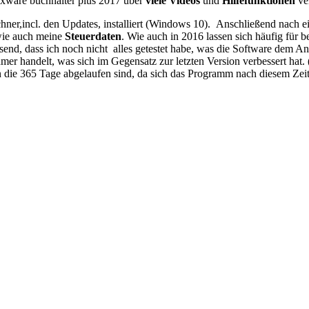
exware buchhalter plus 2017 über
viele Videos
und
Hilfefunktionen
ver
chner,incl. den Updates, installiert (Windows 10). Anschließend nach
wie auch meine
Steuerdaten
. Wie auch in 2016 lassen sich häufig für
send, dass ich noch nicht alles getestet habe, was die Software dem An
er handelt, was sich im Gegensatz zur letzten Version verbessert hat.
ie 365 Tage abgelaufen sind, da sich das Programm nach diesem Zeitr