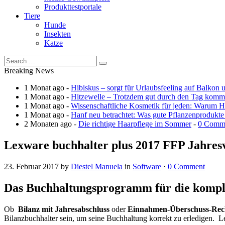
Produkttestportale
Tiere
Hunde
Insekten
Katze
Breaking News
1 Monat ago -
Hibiskus – sorgt für Urlaubsfeeling auf Balkon 
1 Monat ago -
Hitzewelle – Trotzdem gut durch den Tag kom
1 Monat ago -
Wissenschaftliche Kosmetik für jeden: Warum Ha
1 Monat ago -
Hanf neu betrachtet: Was gute Pflanzenprodukte
2 Monaten ago -
Die richtige Haarpflege im Sommer
-
0 Comm
Lexware buchhalter plus 2017 FFP Jahres
23. Februar 2017
by
Diestel Manuela
in
Software
·
0 Comment
Das Buchhaltungsprogramm für die kompl
Ob
Bilanz mit Jahresabschluss
oder
Einnahmen-Überschuss-Re
Bilanzbuchhalter sein, um seine Buchhaltung korrekt zu erledigen. L