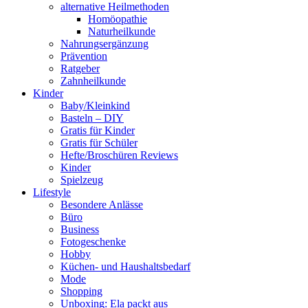
alternative Heilmethoden
Homöopathie
Naturheilkunde
Nahrungsergänzung
Prävention
Ratgeber
Zahnheilkunde
Kinder
Baby/Kleinkind
Basteln – DIY
Gratis für Kinder
Gratis für Schüler
Hefte/Broschüren Reviews
Kinder
Spielzeug
Lifestyle
Besondere Anlässe
Büro
Business
Fotogeschenke
Hobby
Küchen- und Haushaltsbedarf
Mode
Shopping
Unboxing: Ela packt aus