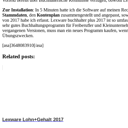
Vorfeld bereits über Buchhalterische Kenntnisse verfügen, obwohl L
Zur Installation
: In 5 Minuten hatte ich die Software auf meinen Re
Stammdaten
, den
Kontenplan
zusammengestellt und angepasst, so
von 2017 habe ich erfasst. Lexware buchhalter plus 2017 ist so umfas
sehr gutes Buchhaltungsprogramm für Freiberufler und Kleinunternehm
vergangenen Versionen, muss man ein neues Programm kaufen, wenn d
Übungszwecken.
[asa]3648083910[/asa]
Related posts:
Lexware Lohn+Gehalt 2017