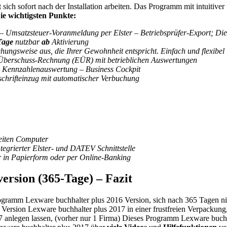
sich sofort nach der Installation arbeiten. Das Programm mit intuitive
ie wichtigsten Punkte:
Umsatzsteuer-Voranmeldung per Elster – Betriebsprüfer-Export; Die pr
Tage
nutzbar
ab
Aktivierung
hungsweise aus, die Ihrer Gewohnheit entspricht. Einfach und flexibel
Überschuss-Rechnung (EÜR) mit betrieblichen Auswertungen
– Kennzahlenauswertung – Business Cockpit
schrifteinzug mit automatischer Verbuchung
weiten Computer
grierter Elster- und DATEV Schnittstelle
hr in Papierform oder per Online-Banking
ersion (365-Tage) – Fazit
ogramm Lexware buchhalter plus 2016 Version, sich nach 365 Tagen nich
ersion Lexware buchhalter plus 2017 in einer frustfreien Verpackung, 
 anlegen lassen, (vorher nur 1 Firma) Dieses Programm Lexware buchh