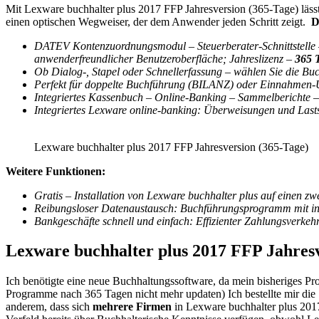
Mit Lexware buchhalter plus 2017 FFP Jahresversion (365-Tage) lässt 
einen optischen Wegweiser, der dem Anwender jeden Schritt zeigt.
D
DATEV Kontenzuordnungsmodul – Steuerberater-Schnittstelle – 
anwenderfreundlicher Benutzeroberfläche; Jahreslizenz –
365 
Ob Dialog-, Stapel oder Schnellerfassung – wählen Sie die Buc
Perfekt für doppelte Buchführung (BILANZ) oder Einnahmen-
Integriertes Kassenbuch – Online-Banking – Sammelberichte 
Integriertes Lexware online-banking: Überweisungen und Last
Lexware buchhalter plus 2017 FFP Jahresversion (365-Tage)
Weitere Funktionen:
Gratis – Installation von Lexware buchhalter plus auf einen z
Reibungsloser Datenaustausch: Buchführungsprogramm mit inte
Bankgeschäfte schnell und einfach: Effizienter Zahlungsverke
Lexware buchhalter plus 2017 FFP Jahresv
Ich benötigte eine neue Buchhaltungssoftware, da mein bisheriges Pr
Programme nach 365 Tagen nicht mehr updaten) Ich bestellte mir die V
anderem, dass sich
mehrere Firmen
in Lexware buchhalter plus 2017