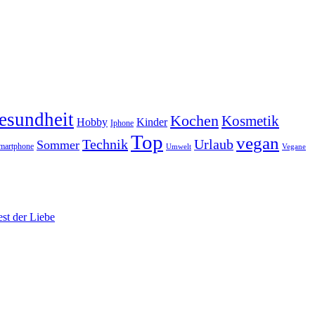
esundheit
Kochen
Kosmetik
Hobby
Kinder
Iphone
Top
vegan
Technik
Urlaub
Sommer
martphone
Vegane
Umwelt
est der Liebe