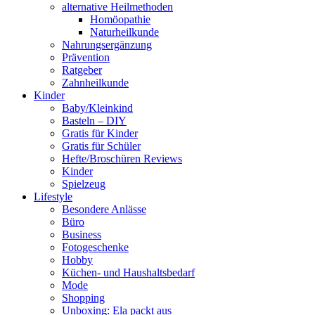
alternative Heilmethoden
Homöopathie
Naturheilkunde
Nahrungsergänzung
Prävention
Ratgeber
Zahnheilkunde
Kinder
Baby/Kleinkind
Basteln – DIY
Gratis für Kinder
Gratis für Schüler
Hefte/Broschüren Reviews
Kinder
Spielzeug
Lifestyle
Besondere Anlässe
Büro
Business
Fotogeschenke
Hobby
Küchen- und Haushaltsbedarf
Mode
Shopping
Unboxing: Ela packt aus