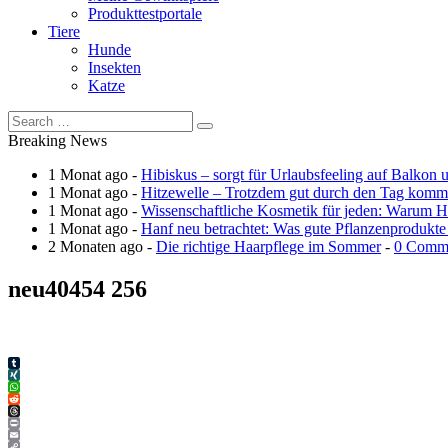
Produkttestportale
Tiere
Hunde
Insekten
Katze
Breaking News
1 Monat ago -
Hibiskus – sorgt für Urlaubsfeeling auf Balkon 
1 Monat ago -
Hitzewelle – Trotzdem gut durch den Tag kom
1 Monat ago -
Wissenschaftliche Kosmetik für jeden: Warum Ha
1 Monat ago -
Hanf neu betrachtet: Was gute Pflanzenprodukte
2 Monaten ago -
Die richtige Haarpflege im Sommer
-
0 Comm
neu40454 256
Tumblr
XING
WhatsApp
Reddit
Threads
Print
Email