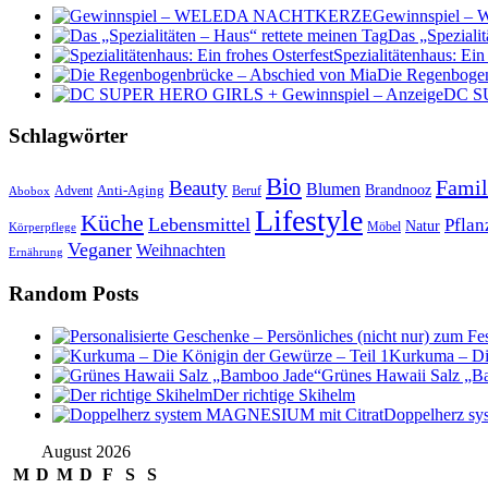
Gewinnspiel
Das „Spezialit
Spezialitätenhaus: Ein
Die Regenbogen
DC SU
Schlagwörter
Bio
Famil
Beauty
Blumen
Anti-Aging
Brandnooz
Advent
Beruf
Abobox
Lifestyle
Küche
Lebensmittel
Pflan
Natur
Möbel
Körperpflege
Veganer
Weihnachten
Ernährung
Random Posts
Kurkuma – Die
Grünes Hawaii Salz „B
Der richtige Skihelm
Doppelherz s
August 2026
M
D
M
D
F
S
S