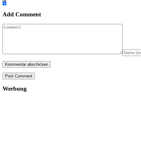
Copy
Link
Teilen
Add Comment
Post Comment
Werbung