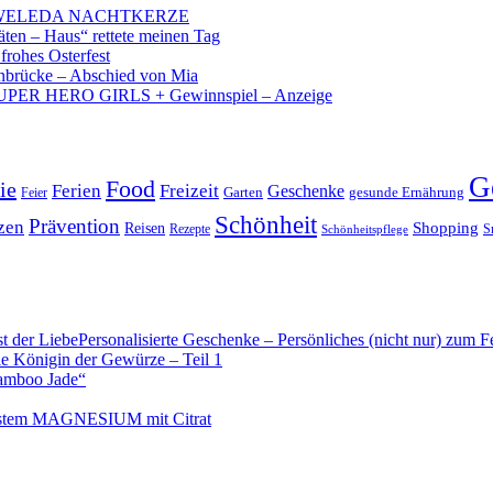
 – WELEDA NACHTKERZE
äten – Haus“ rettete meinen Tag
 frohes Osterfest
brücke – Abschied von Mia
PER HERO GIRLS + Gewinnspiel – Anzeige
G
Food
ie
Ferien
Freizeit
Geschenke
Garten
gesunde Ernährung
Feier
Schönheit
Prävention
zen
Shopping
Reisen
Rezepte
Schönheitspflege
S
Personalisierte Geschenke – Persönliches (nicht nur) zum F
 Königin der Gewürze – Teil 1
amboo Jade“
ystem MAGNESIUM mit Citrat