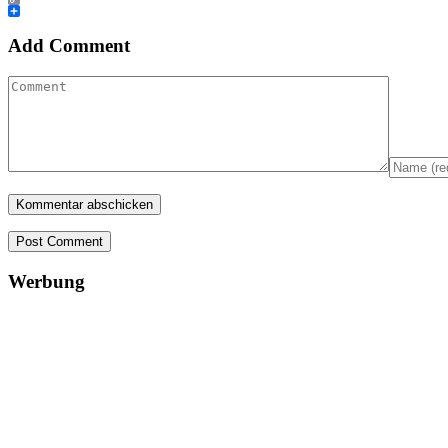
Copy
Link
Teilen
Add Comment
Post Comment
Werbung