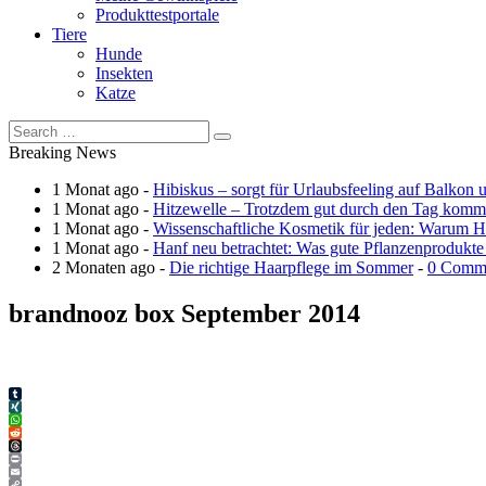
Produkttestportale
Tiere
Hunde
Insekten
Katze
Breaking News
1 Monat ago -
Hibiskus – sorgt für Urlaubsfeeling auf Balkon 
1 Monat ago -
Hitzewelle – Trotzdem gut durch den Tag kom
1 Monat ago -
Wissenschaftliche Kosmetik für jeden: Warum Ha
1 Monat ago -
Hanf neu betrachtet: Was gute Pflanzenprodukte
2 Monaten ago -
Die richtige Haarpflege im Sommer
-
0 Comm
brandnooz box September 2014
Tumblr
XING
WhatsApp
Reddit
Threads
Print
Email