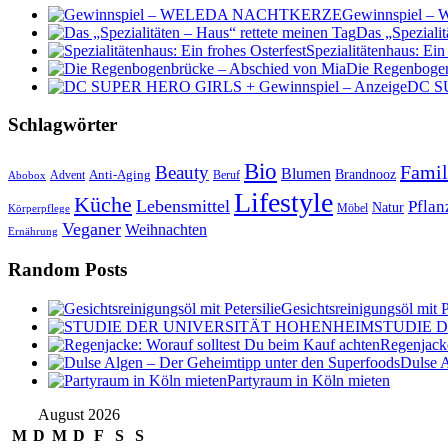
Gewinnspiel
Das „Spezialit
Spezialitätenhaus: Ein
Die Regenbogen
DC SU
Schlagwörter
Bio
Famil
Beauty
Blumen
Anti-Aging
Brandnooz
Advent
Beruf
Abobox
Lifestyle
Küche
Lebensmittel
Pflan
Natur
Möbel
Körperpflege
Veganer
Weihnachten
Ernährung
Random Posts
Gesichtsreinigungsöl mit P
STUDIE 
Regenjacke
Dulse A
Partyraum in Köln mieten
August 2026
M
D
M
D
F
S
S