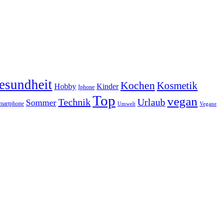
esundheit
Kochen
Kosmetik
Hobby
Kinder
Iphone
Top
vegan
Technik
Urlaub
Sommer
martphone
Vegane
Umwelt