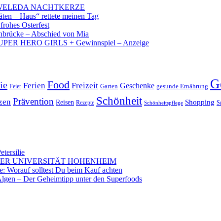
 – WELEDA NACHTKERZE
äten – Haus“ rettete meinen Tag
 frohes Osterfest
brücke – Abschied von Mia
PER HERO GIRLS + Gewinnspiel – Anzeige
G
Food
ie
Ferien
Freizeit
Geschenke
Garten
gesunde Ernährung
Feier
Schönheit
Prävention
zen
Shopping
Reisen
Rezepte
Schönheitspflege
S
etersilie
DER UNIVERSITÄT HOHENHEIM
: Worauf solltest Du beim Kauf achten
lgen – Der Geheimtipp unter den Superfoods