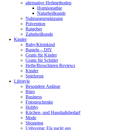
alternative Heilmethoden
Homöopathie
Naturheilkunde
Nahrungsergänzung
Prävention
Ratgeber
Zahnheilkunde
Kinder
Baby/Kleinkind
Basteln – DIY
Gratis für Kinder
Gratis für Schüler
Hefte/Broschüren Reviews
Kinder
Spielzeug
Lifestyle
Besondere Anlässe
Büro
Business
Fotogeschenke
Hobby
Küchen- und Haushaltsbedarf
Mode
Shopping
Unboxing: Ela packt aus