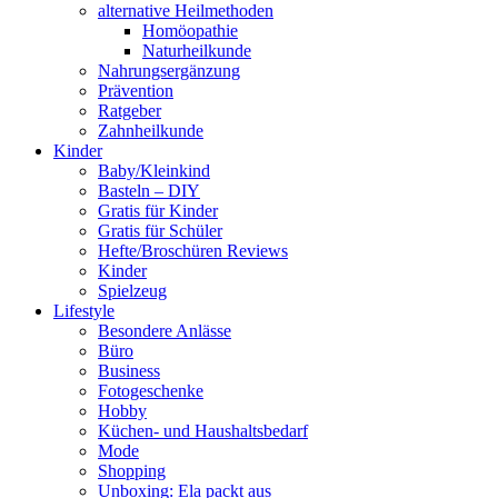
alternative Heilmethoden
Homöopathie
Naturheilkunde
Nahrungsergänzung
Prävention
Ratgeber
Zahnheilkunde
Kinder
Baby/Kleinkind
Basteln – DIY
Gratis für Kinder
Gratis für Schüler
Hefte/Broschüren Reviews
Kinder
Spielzeug
Lifestyle
Besondere Anlässe
Büro
Business
Fotogeschenke
Hobby
Küchen- und Haushaltsbedarf
Mode
Shopping
Unboxing: Ela packt aus