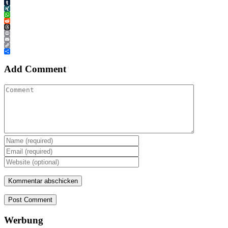
Tumblr
XING
WhatsApp
Reddit
Threads
Print
Email
Copy
Link
Teilen
Add Comment
Post Comment
Werbung