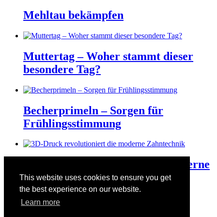
Mehltau bekämpfen
Muttertag – Woher stammt dieser
besondere Tag?
Becherprimeln – Sorgen für
Frühlingsstimmung
3D-Druck revolutioniert die moderne
Zahntechnik
This website uses cookies to ensure you get
the best experience on our website.
Learn more