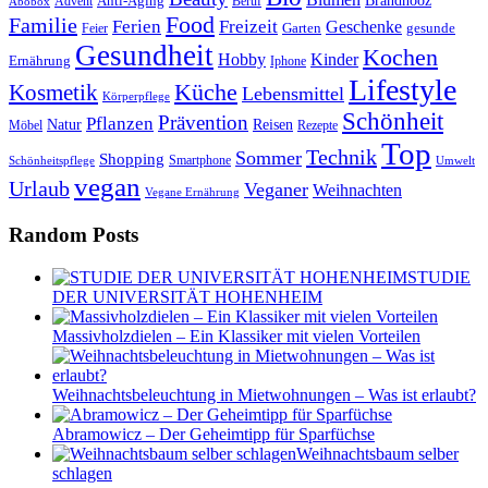
Anti-Aging
Brandnooz
Advent
Beruf
Abobox
Food
Familie
Ferien
Freizeit
Geschenke
Garten
gesunde
Feier
Gesundheit
Kochen
Hobby
Kinder
Ernährung
Iphone
Lifestyle
Kosmetik
Küche
Lebensmittel
Körperpflege
Schönheit
Prävention
Pflanzen
Natur
Reisen
Rezepte
Möbel
Top
Technik
Sommer
Shopping
Schönheitspflege
Smartphone
Umwelt
vegan
Urlaub
Veganer
Weihnachten
Vegane Ernährung
Random Posts
STUDIE
DER UNIVERSITÄT HOHENHEIM
Massivholzdielen – Ein Klassiker mit vielen Vorteilen
Weihnachtsbeleuchtung in Mietwohnungen – Was ist erlaubt?
Abramowicz – Der Geheimtipp für Sparfüchse
Weihnachtsbaum selber
schlagen