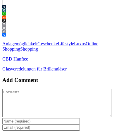
Tumblr
XING
WhatsApp
Reddit
Threads
Print
Email
Copy
Link
Teilen
Anlagemöglichkeit
Geschenke
Lifestyle
Luxus
Online
Shopping
Shopping
CBD Hanftee
Glasveredelungen für Brillengläser
Add Comment