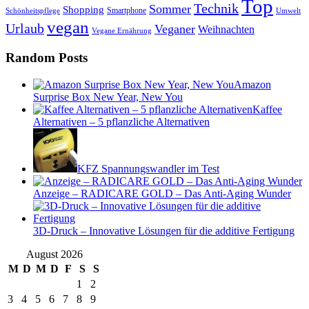
Top
Technik
Sommer
Shopping
Schönheitspflege
Smartphone
Umwelt
vegan
Urlaub
Veganer
Weihnachten
Vegane Ernährung
Random Posts
Amazon
Surprise Box New Year, New You
Kaffee
Alternativen – 5 pflanzliche Alternativen
KFZ Spannungswandler im Test
Anzeige – RADICARE GOLD – Das Anti-Aging Wunder
3D-Druck – Innovative Lösungen für die additive Fertigung
August 2026
M
D
M
D
F
S
S
1
2
3
4
5
6
7
8
9