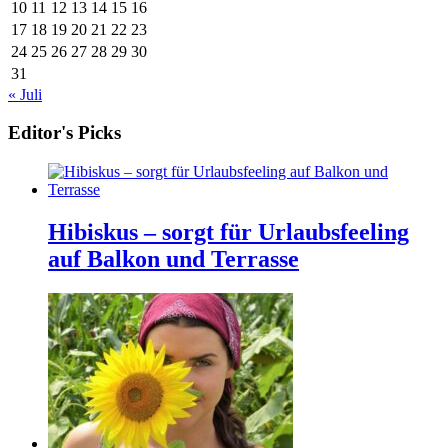
10
11
12
13
14
15
16
17
18
19
20
21
22
23
24
25
26
27
28
29
30
31
« Juli
Editor's Picks
Hibiskus – sorgt für Urlaubsfeeling
auf Balkon und Terrasse