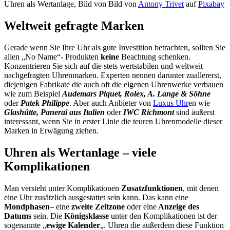
Uhren als Wertanlage, Bild von Bild von
Antony Trivet
auf
Pixabay
Weltweit gefragte Marken
Gerade wenn Sie Ihre Uhr als gute Investition betrachten, sollten Sie
allen „No Name“- Produkten
keine
Beachtung schenken.
Konzentrieren Sie sich auf die stets wertstabilen und weltweit
nachgefragten Uhrenmarken. Experten nennen darunter zuallererst,
diejenigen Fabrikate die auch oft die eigenen Uhrenwerke verbauen
wie zum Beispiel
Audemars Piquet, Rolex, A. Lange & Söhne
oder
Patek Philippe
. Aber auch Anbieter von
Luxus Uhr
en wie
Glashütte, Panerai aus Italien
oder
IWC Richmont
sind äußerst
interessant, wenn Sie in erster Linie die teuren Uhrenmodelle dieser
Marken in Erwägung ziehen.
Uhren als Wertanlage – viele
Komplikationen
Man
versteht unter Komplikationen
Zusatzfunktionen
, mit denen
eine Uhr zusätzlich ausgestattet sein kann. Das kann eine
Mondphasen
– eine
zweite Zeitzone
oder eine
Anzeige des
Datums
sein. Die
Königsklasse
unter den Komplikationen ist der
sogenannte „
ewige Kalender
„. Uhren die außerdem diese Funktion