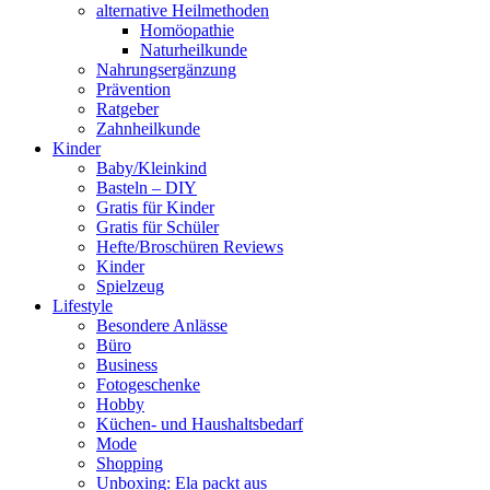
alternative Heilmethoden
Homöopathie
Naturheilkunde
Nahrungsergänzung
Prävention
Ratgeber
Zahnheilkunde
Kinder
Baby/Kleinkind
Basteln – DIY
Gratis für Kinder
Gratis für Schüler
Hefte/Broschüren Reviews
Kinder
Spielzeug
Lifestyle
Besondere Anlässe
Büro
Business
Fotogeschenke
Hobby
Küchen- und Haushaltsbedarf
Mode
Shopping
Unboxing: Ela packt aus