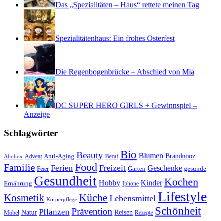
Das „Spezialitäten – Haus“ rettete meinen Tag
Spezialitätenhaus: Ein frohes Osterfest
Die Regenbogenbrücke – Abschied von Mia
DC SUPER HERO GIRLS + Gewinnspiel –
Anzeige
Schlagwörter
Bio
Beauty
Blumen
Anti-Aging
Brandnooz
Advent
Beruf
Abobox
Food
Familie
Ferien
Freizeit
Geschenke
Garten
gesunde
Feier
Gesundheit
Kochen
Hobby
Kinder
Ernährung
Iphone
Lifestyle
Kosmetik
Küche
Lebensmittel
Körperpflege
Schönheit
Prävention
Pflanzen
Natur
Reisen
Rezepte
Möbel