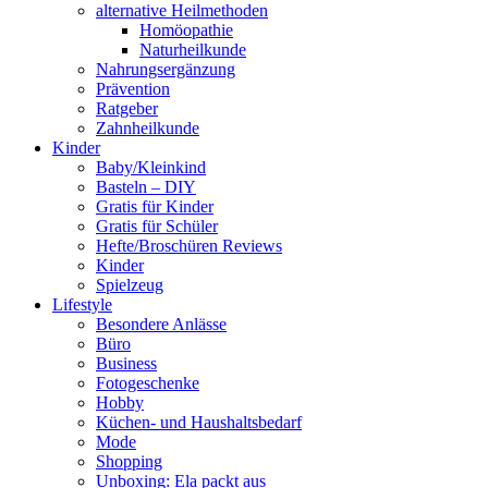
alternative Heilmethoden
Homöopathie
Naturheilkunde
Nahrungsergänzung
Prävention
Ratgeber
Zahnheilkunde
Kinder
Baby/Kleinkind
Basteln – DIY
Gratis für Kinder
Gratis für Schüler
Hefte/Broschüren Reviews
Kinder
Spielzeug
Lifestyle
Besondere Anlässe
Büro
Business
Fotogeschenke
Hobby
Küchen- und Haushaltsbedarf
Mode
Shopping
Unboxing: Ela packt aus