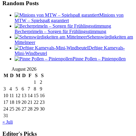
Random Posts
Minions von
MTW – Spielspaß garantiert
Becherprimeln – Sorgen für Frühlingsstimmung
Sehenswürdigkeiten am
Mittelmeer
Deftige Karnevals-
Mini-Windbeutel
Pinne Pollen – Pinienpollen
August 2026
M
D
M
D
F
S
S
1
2
3
4
5
6
7
8
9
10
11
12
13
14
15
16
17
18
19
20
21
22
23
24
25
26
27
28
29
30
31
« Juli
Editor's Picks