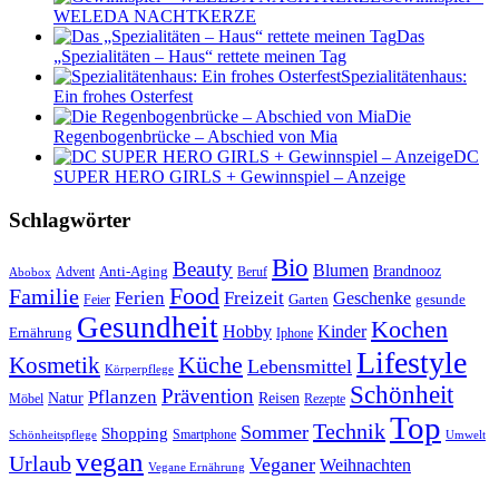
WELEDA NACHTKERZE
Das
„Spezialitäten – Haus“ rettete meinen Tag
Spezialitätenhaus:
Ein frohes Osterfest
Die
Regenbogenbrücke – Abschied von Mia
DC
SUPER HERO GIRLS + Gewinnspiel – Anzeige
Schlagwörter
Bio
Beauty
Blumen
Anti-Aging
Brandnooz
Advent
Beruf
Abobox
Food
Familie
Ferien
Freizeit
Geschenke
Garten
gesunde
Feier
Gesundheit
Kochen
Hobby
Kinder
Ernährung
Iphone
Lifestyle
Kosmetik
Küche
Lebensmittel
Körperpflege
Schönheit
Prävention
Pflanzen
Natur
Reisen
Rezepte
Möbel
Top
Technik
Sommer
Shopping
Schönheitspflege
Smartphone
Umwelt
vegan
Urlaub
Veganer
Weihnachten
Vegane Ernährung