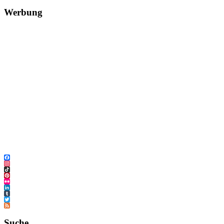
Werbung
Facebook
Instagram
TikTok
Pinterest
Flickr
LinkedIn
Tumblr
Twitter
Feed
Suche