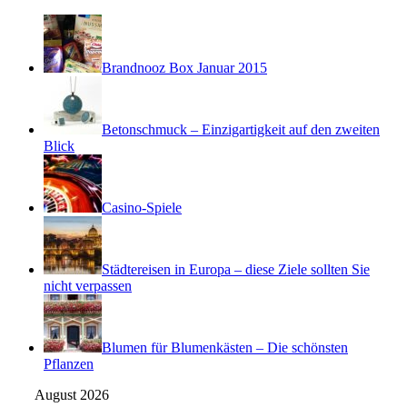
Brandnooz Box Januar 2015
Betonschmuck – Einzigartigkeit auf den zweiten
Blick
Casino-Spiele
Städtereisen in Europa – diese Ziele sollten Sie
nicht verpassen
Blumen für Blumenkästen – Die schönsten
Pflanzen
August 2026