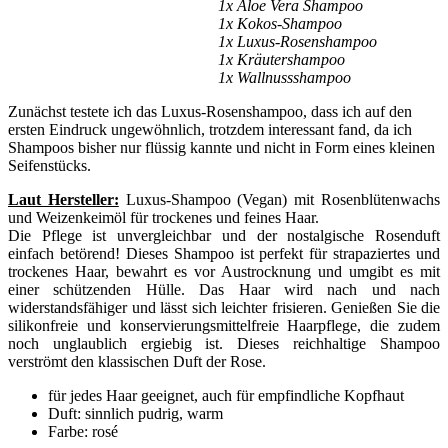
1x Aloe Vera Shampoo
1x Kokos-Shampoo
1x Luxus-Rosenshampoo
1x Kräutershampoo
1x Wallnussshampoo
Zunächst testete ich das Luxus-Rosenshampoo, dass ich auf den
ersten Eindruck ungewöhnlich, trotzdem interessant fand, da ich
Shampoos bisher nur flüssig kannte und nicht in Form eines kleinen
Seifenstücks.
Laut Hersteller:
Luxus-Shampoo (Vegan) mit Rosenblütenwachs
und Weizenkeimöl für trockenes und feines Haar.
Die Pflege ist unvergleichbar und der nostalgische Rosenduft
einfach betörend! Dieses Shampoo ist perfekt für strapaziertes und
trockenes Haar, bewahrt es vor Austrocknung und umgibt es mit
einer schützenden Hülle. Das Haar wird nach und nach
widerstandsfähiger und lässt sich leichter frisieren. Genießen Sie die
silikonfreie und konservierungsmittelfreie Haarpflege, die zudem
noch unglaublich ergiebig ist. Dieses reichhaltige Shampoo
verströmt den klassischen Duft der Rose.
für jedes Haar geeignet, auch für empfindliche Kopfhaut
Duft: sinnlich pudrig, warm
Farbe: rosé