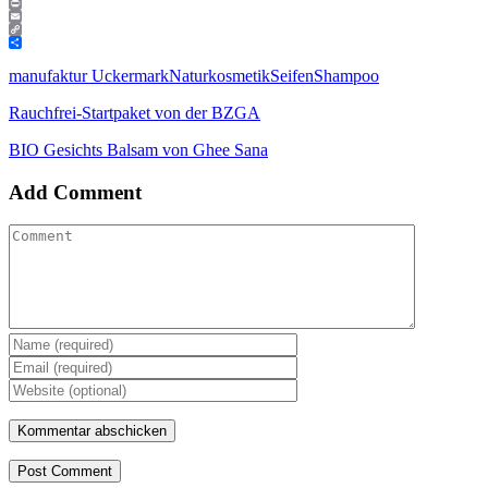
Threads
Print
Email
Copy
Link
Teilen
manufaktur Uckermark
Naturkosmetik
Seifen
Shampoo
Rauchfrei-Startpaket von der BZGA
BIO Gesichts Balsam von Ghee Sana
Add Comment
Post Comment