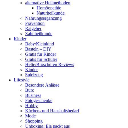
alternative Heilmethoden
Homöopathie
Naturheilkunde
Nahrungsergänzung
Prävention
Ratgeber
Zahnheilkunde
Kinder
Baby/Kleinkind
Basteln – DIY
Gratis für Kinder
Gratis für Schüler
Hefte/Broschüren Reviews
Kinder
Spielzeug
Lifestyle
Besondere Anlässe
Büro
Business
Fotogeschenke
Hobby
Küchen- und Haushaltsbedarf
Mode
Shopping
Unboxing: Ela packt aus