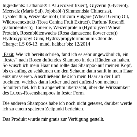
Ingredients: Lathanol® LAL(ecozertifiziert), Glyzerin (Glycerol),
Meersalz (Maris Sal), Jojobaöl ((Simmondsia Chinensis),
Lysolecithin, Weizenkeimöl (Triticum Vulgare (Wheat Germ) Oil,
Wildrosenextrakt (Rosa Canina Fruit Extract), Parfum/ Rosenöl
(naturidentisch), Tonerde, Weizenprotein (Hydrolyzed Wheat
Protein), Rosenblütenwachs (Rosa damascena flower cera)),
Hydroxypropyl Guar, Hydrxypropyldrimonium Chloride.
Charge: LS 06-13, mind. haltbar bis: 12/2014
Fazit:
Wie ich bereits schrieb, fand ich es sehr ungewöhnlich, ein
„festes“ nach Rosen duftendes Shampoo in den Händen zu halten.
So wusch ich mein Haar und rollte das Shampoo auf meinen Kopf,
bis es anfing zu schäumen um den Schaum dann sanft in mein Haar
einzumassieren. Anschließend ließ ich mein Haar an der Luft
trocknen, welches dann locker und zart duftend von meinen
Schultern fiel. Ich bin angenehm überrascht, über die Wirksamkeit
des Luxus-Rosenshampoos in fester Form.
Die anderen Shampoos habe ich noch nicht getestet, darüber werde
ich zu einem späteren Zeitpunkt berichten.
Das Produkt wurde mir gratis zur Verfügung gestellt.