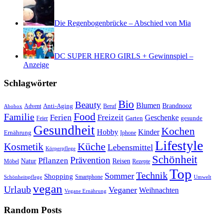
Die Regenbogenbrücke – Abschied von Mia
DC SUPER HERO GIRLS + Gewinnspiel –
Anzeige
Schlagwörter
Bio
Beauty
Blumen
Anti-Aging
Brandnooz
Advent
Beruf
Abobox
Food
Familie
Ferien
Freizeit
Geschenke
Garten
gesunde
Feier
Gesundheit
Kochen
Hobby
Kinder
Ernährung
Iphone
Lifestyle
Kosmetik
Küche
Lebensmittel
Körperpflege
Schönheit
Prävention
Pflanzen
Natur
Reisen
Rezepte
Möbel
Top
Technik
Sommer
Shopping
Schönheitspflege
Smartphone
Umwelt
vegan
Urlaub
Veganer
Weihnachten
Vegane Ernährung
Random Posts