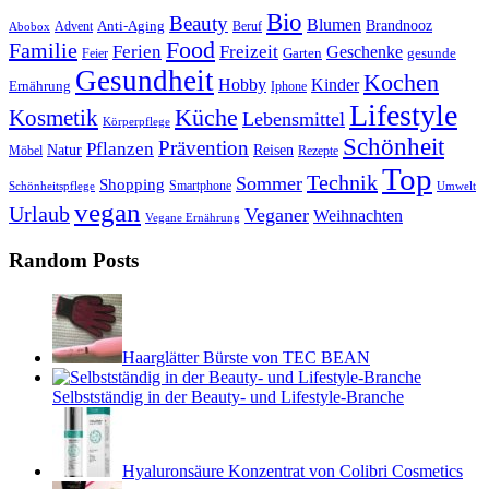
Bio
Beauty
Blumen
Anti-Aging
Brandnooz
Advent
Beruf
Abobox
Food
Familie
Ferien
Freizeit
Geschenke
Garten
gesunde
Feier
Gesundheit
Kochen
Hobby
Kinder
Ernährung
Iphone
Lifestyle
Kosmetik
Küche
Lebensmittel
Körperpflege
Schönheit
Prävention
Pflanzen
Natur
Reisen
Rezepte
Möbel
Top
Technik
Sommer
Shopping
Schönheitspflege
Smartphone
Umwelt
vegan
Urlaub
Veganer
Weihnachten
Vegane Ernährung
Random Posts
Haarglätter Bürste von TEC BEAN
Selbstständig in der Beauty- und Lifestyle-Branche
Hyaluronsäure Konzentrat von Colibri Cosmetics