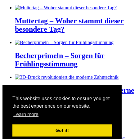
Muttertag – Woher stammt dieser
besondere Tag?
Becherprimeln – Sorgen für
Frühlingsstimmung
3D-Druck revolutioniert die moderne
Zahntechnik
This website uses cookies to ensure you get
the best experience on our website.
Learn more
Der Valentinstag am 14. Februar
Got it!
© Copyright 2026
Manuelas bunte Welt
· Designed by
Theme