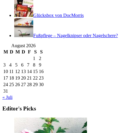
Glücksbox von DocMorris
Fußpflege – Nagelknipser oder Nagelschere?
August 2026
M
D
M
D
F
S
S
1
2
3
4
5
6
7
8
9
10
11
12
13
14
15
16
17
18
19
20
21
22
23
24
25
26
27
28
29
30
31
« Juli
Editor's Picks