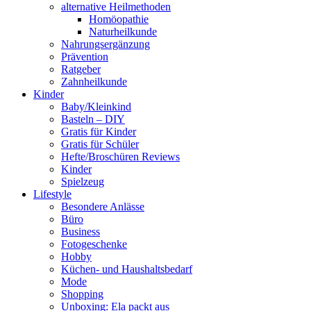
alternative Heilmethoden
Homöopathie
Naturheilkunde
Nahrungsergänzung
Prävention
Ratgeber
Zahnheilkunde
Kinder
Baby/Kleinkind
Basteln – DIY
Gratis für Kinder
Gratis für Schüler
Hefte/Broschüren Reviews
Kinder
Spielzeug
Lifestyle
Besondere Anlässe
Büro
Business
Fotogeschenke
Hobby
Küchen- und Haushaltsbedarf
Mode
Shopping
Unboxing: Ela packt aus