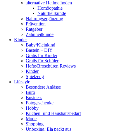
alternative Heilmethoden
Homöopathie
Naturheilkunde
Nahrungsergänzung
Prävention
Ratgeber
Zahnheilkunde
Kinder
Baby/Kleinkind
Basteln – DIY
Gratis für Kinder
Gratis für Schüler
Hefte/Broschüren Reviews
Kinder
Spielzeug
Lifestyle
Besondere Anlässe
Büro
Business
Fotogeschenke
Hobby
Küchen- und Haushaltsbedarf
Mode
Shopping
Unboxing: Ela packt aus