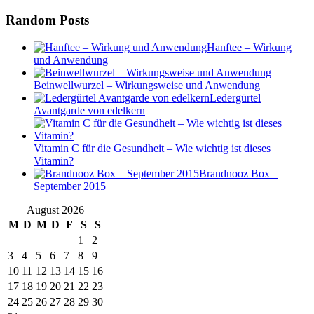
Random Posts
Hanftee – Wirkung
und Anwendung
Beinwellwurzel – Wirkungsweise und Anwendung
Ledergürtel
Avantgarde von edelkern
Vitamin C für die Gesundheit – Wie wichtig ist dieses
Vitamin?
Brandnooz Box –
September 2015
August 2026
M
D
M
D
F
S
S
1
2
3
4
5
6
7
8
9
10
11
12
13
14
15
16
17
18
19
20
21
22
23
24
25
26
27
28
29
30