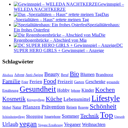
Gewinnspiel –
WELEDA NACHTKERZE
Das
„Spezialitäten – Haus“ rettete meinen Tag
Spezialitätenhaus:
Ein frohes Osterfest
Die
Regenbogenbrücke – Abschied von Mia
DC
SUPER HERO GIRLS + Gewinnspiel – Anzeige
Schlagwörter
Bio
Beauty
Blumen
Anti-Aging
Brandnooz
Advent
Beruf
Abobox
Food
Familie
Ferien
Freizeit
Geschenke
Garten
gesunde
Feier
Gesundheit
Kochen
Hobby
Kinder
Ernährung
Iphone
Lifestyle
Kosmetik
Küche
Lebensmittel
Körperpflege
Schönheit
Prävention
Pflanzen
Natur
Reisen
Rezepte
Möbel
Top
Technik
Sommer
Shopping
Schönheitspflege
Smartphone
Umwelt
vegan
Urlaub
Veganer
Weihnachten
Vegane Ernährung