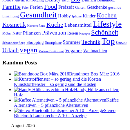
Anti-Aging
Brandnooz
Advent
Beruf
Abobox
Food
Familie
Ferien
Freizeit
Geschenke
Garten
gesunde
Feier
Gesundheit
Kochen
Hobby
Kinder
Ernährung
Iphone
Lifestyle
Kosmetik
Küche
Lebensmittel
Körperpflege
Schönheit
Prävention
Pflanzen
Natur
Reisen
Rezepte
Möbel
Top
Technik
Sommer
Shopping
Schönheitspflege
Smartphone
Umwelt
vegan
Urlaub
Veganer
Weihnachten
Vegane Ernährung
Random Posts
Brandnooz Box März 2016
Kunststofffenster – so gering sind die Kosten
Handy Hülle aus echtem
Holz
Kaffee
Alternativen – 5 pflanzliche Alternativen
Stereo
Bluetooth Lautsprecher A 10 – Anzeige
August 2026