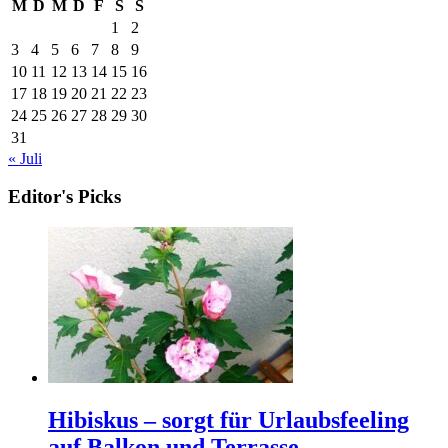
M
D
M
D
F
S
S
1
2
3
4
5
6
7
8
9
10
11
12
13
14
15
16
17
18
19
20
21
22
23
24
25
26
27
28
29
30
31
« Juli
Editor's Picks
Hibiskus – sorgt für Urlaubsfeeling
auf Balkon und Terrasse