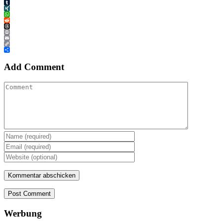
Tumblr
XING
WhatsApp
Reddit
Threads
Print
Email
Copy
Link
Teilen
Add Comment
Post Comment
Werbung