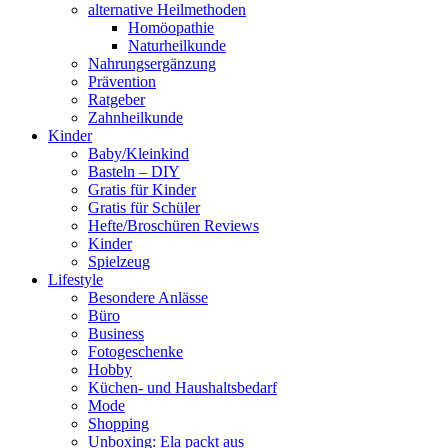
alternative Heilmethoden
Homöopathie
Naturheilkunde
Nahrungsergänzung
Prävention
Ratgeber
Zahnheilkunde
Kinder
Baby/Kleinkind
Basteln – DIY
Gratis für Kinder
Gratis für Schüler
Hefte/Broschüren Reviews
Kinder
Spielzeug
Lifestyle
Besondere Anlässe
Büro
Business
Fotogeschenke
Hobby
Küchen- und Haushaltsbedarf
Mode
Shopping
Unboxing: Ela packt aus