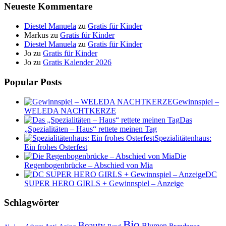
Neueste Kommentare
Diestel Manuela
zu
Gratis für Kinder
Markus
zu
Gratis für Kinder
Diestel Manuela
zu
Gratis für Kinder
Jo
zu
Gratis für Kinder
Jo
zu
Gratis Kalender 2026
Popular Posts
Gewinnspiel –
WELEDA NACHTKERZE
Das
„Spezialitäten – Haus“ rettete meinen Tag
Spezialitätenhaus:
Ein frohes Osterfest
Die
Regenbogenbrücke – Abschied von Mia
DC
SUPER HERO GIRLS + Gewinnspiel – Anzeige
Schlagwörter
Bio
Beauty
Blumen