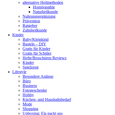
alternative Heilmethoden
Homöopathie
Naturheilkunde
Nahrungsergänzung
Prävention
Ratgeber
Zahnheilkunde
Kinder
Baby/Kleinkind
Basteln – DIY
Gratis für Kinder
Gratis für Schüler
Hefte/Broschüren Reviews
Kinder
Spielzeug
Lifestyle
Besondere Anlässe
Büro
Business
Fotogeschenke
Hobby
Küchen- und Haushaltsbedarf
Mode
Shopping
Unboxing: Ela packt aus