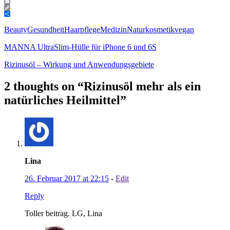
Print
Email
Copy
Link
Teilen
Beauty
Gesundheit
Haarpflege
Medizin
Naturkosmetik
vegan
MANNA UltraSlim-Hülle für iPhone 6 und 6S
Rizinusöl – Wirkung und Anwendungsgebiete
2 thoughts on “
Rizinusöl mehr als ein
natürliches Heilmittel
”
Lina
26. Februar 2017 at 22:15
-
Edit
Reply
Toller beitrag. LG, Lina