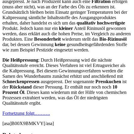
ausgepresst. Je nach Produzent kann auch eine
Filtration
erfolgen
(muss aber nicht), was an der Farbe des Öls zu erkennen ist.
Grundsätzlich bleiben beim Einsatz geringer Temperaturen bei der
Kaltpressung sämtliche Inhaltsstoffe des Ausgangsproduktes
erhalten, daher handelst es sich um das
qualitativ hochwertigste
Produkt. Jedoch kann nur ein
kleiner
Anteil Rininusöl gewonnen
werden, dass erklärt auch die hohen Preise, im Vergleich zu anderen
Produkten. Eine
Besonderheit
wiederum stellt das
Bio-Rizinusöl
dar, bei dessen Gewinnung
keine
gesundheitsgefährdenden Stoffe
wie zum Beispiel Pestizide eingesetzt werden.
Die Heißpressung
: Durch Heißpressung wird die nächste
Qualitätsstufe erreicht. Dieses Verfahren ist viel Ertragsreicher als
die Kaltpressung. Bei diesem Gewinnungsverfahren werden die
Samen des Wunderbaums zunächst erhitzt und anschließend mit
Schneckenpressen
ausgepresst. Der sogenannte
Presskuchen
ist
der
Rückstand
dieser Pressung. Er enthält nur noch noch
10
Prozent Öl
. Dieses kann wiederum mit der Hilfe von chemischen
Prozessen extrahiert werden, was das Öl der niedrigsten
Qualitätsstufe ergibt.
Fortsetzung folgt……….
[asa]B00X9BMKVY[/asa]