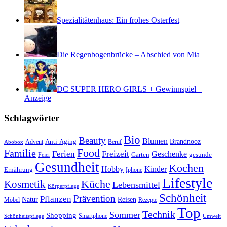
Spezialitätenhaus: Ein frohes Osterfest
Die Regenbogenbrücke – Abschied von Mia
DC SUPER HERO GIRLS + Gewinnspiel –
Anzeige
Schlagwörter
Bio
Beauty
Blumen
Anti-Aging
Brandnooz
Advent
Beruf
Abobox
Food
Familie
Ferien
Freizeit
Geschenke
Garten
gesunde
Feier
Gesundheit
Kochen
Hobby
Kinder
Ernährung
Iphone
Lifestyle
Kosmetik
Küche
Lebensmittel
Körperpflege
Schönheit
Prävention
Pflanzen
Natur
Reisen
Rezepte
Möbel
Top
Technik
Sommer
Shopping
Schönheitspflege
Smartphone
Umwelt