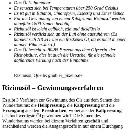
Das Öl ist brennbar
Es zersetzt sich bei Temperaturen über 250 Grad Celsius
Es ist gut in Ethanol, Chloroform, Eisessig und Ether löslich
Für die Gewinnung von einem Kilogramm Rizinusöl werden
ungefähr 1800 Samen benötigt
Rizinusöl ist leicht gelblich, zäh und dickflüssig
Rizinusöl verdickt sich an der Luft ohne auszuhärten (Es
handelt sich NICHT um ein trockenes Öl, da es nicht in einen
dünnen Film erstarrt.)
Das Öl besteht zu 80-85 Prozent aus dem Glycerin der
Ricinolsäure, dies ist auch die Ursache, für die schnelle
abführende Wirkung nach der Einnahme.
Rizinusöl, Quelle: gnubier_pixelio.de
Rizinusöl – Gewinnungsverfahren
Es gibt 3 Verfahren zur Gewinnung des Öls aus dem Samen des
Wunderbaums: die
Heißpressung,
die
Kaltpressung
und die
Erzeugung
aus dem
Presskuchen
, wobei aus der
Kaltpressung
das hochwertigste Öl gewonnen wird. Die Samen des
Wunderbaums werden bei diesem Verfahren
geschält
und
anschließend werden die Ausgangsstoffe in nur einem Durchgang