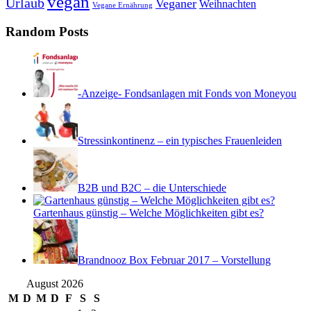
vegan
Urlaub
Veganer
Weihnachten
Vegane Ernährung
Random Posts
-Anzeige- Fondsanlagen mit Fonds von Moneyou
Stressinkontinenz – ein typisches Frauenleiden
B2B und B2C – die Unterschiede
Gartenhaus günstig – Welche Möglichkeiten gibt es?
Brandnooz Box Februar 2017 – Vorstellung
August 2026
M
D
M
D
F
S
S