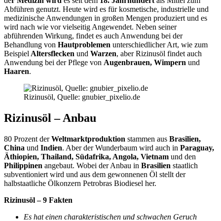
de
r Medizin wird
es seit dem
18. Jahrhundert
als Mittel zum
Abführen genutzt. Heute wird es für kosmetische, industrielle und
medizinische Anwendungen in großen Mengen produziert und es
wird nach wie vor vielseitig Angewendet. Neben seiner
abführenden Wirkung, findet es auch Anwendung bei der
Behandlung von
Hautproblemen
unterschiedlicher Art, wie zum
Beispiel
Altersflecken
und
Warzen
, aber Rizinusöl findet auch
Anwendung bei der Pflege von
Augenbrauen, Wimpern
und
Haaren
.
Rizinusöl, Quelle: gnubier_pixelio.de
Rizinusöl – Anbau
80 Prozent der
Weltmarktproduktion
stammen aus
Brasilien,
China
und
Indien
. Aber der Wunderbaum wird auch in
Paraguay,
Äthiopien, Thailand, Südafrika, Angola, Vietnam
und den
Philippinen
angebaut. Wobei der Anbau in
Brasilien
staatlich
subventioniert wird und aus dem gewonnenen Öl stellt der
halbstaatliche Ölkonzern Petrobras Biodiesel her.
Rizinusöl – 9 Fakten
Es hat einen charakteristischen und schwachen Geruch