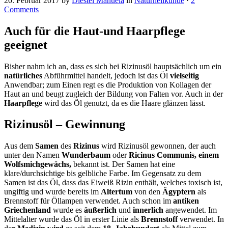
20. Februar 2017
by
Diestel Manuela
in
Naturheilkunde
·
2
Comments
Auch für die Haut-und Haarpflege
geeignet
Bisher nahm ich an, dass es sich bei Rizinusöl hauptsächlich um ein
natürliches
Abführmittel handelt, jedoch ist das Öl
vielseitig
Anwendbar; zum Einen regt es die Produktion von Kollagen der
Haut an und beugt zugleich der Bildung von Falten vor. Auch in der
Haarpflege
wird das Öl genutzt, da es die Haare glänzen lässt.
Rizinusöl – Gewinnung
Aus dem
Samen
des
Rizinus
wird Rizinusöl gewonnen, der auch
unter den Namen
Wunderbaum
oder
Ricinus Communis, einem
Wolfsmichgewächs,
bekannt ist. Der Samen hat eine
klare/durchsichtige bis gelbliche Farbe. Im Gegensatz zu dem
Samen ist das Öl, dass das Eiweiß Rizin enthält, welches toxisch ist,
ungiftig und wurde bereits im
Altertum
von den
Ägyptern
als
Brennstoff für Öllampen verwendet. Auch schon im
antiken
Griechenland
wurde es
äußerlich
und
innerlich
angewendet. Im
Mittelalter wurde das Öl in erster Linie als
Brennstoff
verwendet. In