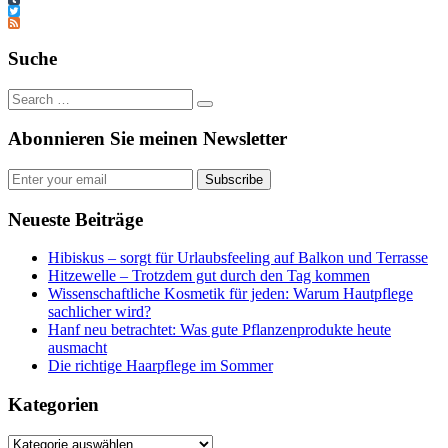
Tumblr
Twitter
Feed
Suche
Abonnieren Sie meinen Newsletter
Subscribe
Neueste Beiträge
Hibiskus – sorgt für Urlaubsfeeling auf Balkon und Terrasse
Hitzewelle – Trotzdem gut durch den Tag kommen
Wissenschaftliche Kosmetik für jeden: Warum Hautpflege
sachlicher wird?
Hanf neu betrachtet: Was gute Pflanzenprodukte heute
ausmacht
Die richtige Haarpflege im Sommer
Kategorien
Kategorien