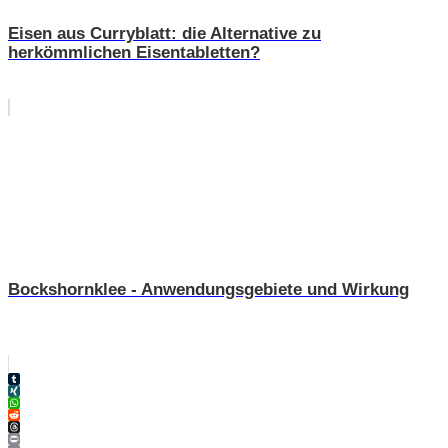
Eisen aus Curryblatt: die Alternative zu
herkömmlichen Eisentabletten?
Bockshornklee - Anwendungsgebiete und Wirkung
Tumblr
XING
WhatsApp
Reddit
Threads