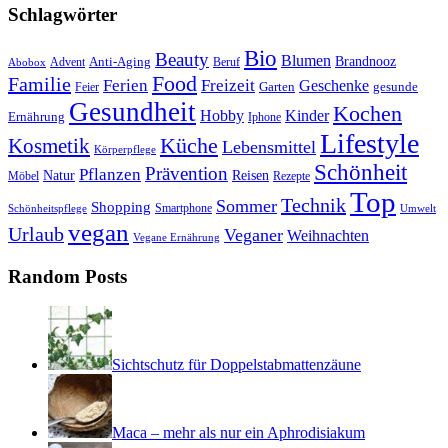
Schlagwörter
Bio
Beauty
Blumen
Anti-Aging
Brandnooz
Advent
Beruf
Abobox
Food
Familie
Ferien
Freizeit
Geschenke
Garten
gesunde
Feier
Gesundheit
Kochen
Hobby
Kinder
Ernährung
Iphone
Lifestyle
Kosmetik
Küche
Lebensmittel
Körperpflege
Schönheit
Prävention
Pflanzen
Natur
Reisen
Rezepte
Möbel
Top
Technik
Sommer
Shopping
Schönheitspflege
Smartphone
Umwelt
vegan
Urlaub
Veganer
Weihnachten
Vegane Ernährung
Random Posts
Sichtschutz für Doppelstabmattenzäune
Maca – mehr als nur ein Aphrodisiakum