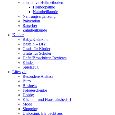
alternative Heilmethoden
Homöopathie
Naturheilkunde
Nahrungsergänzung
Prävention
Ratgeber
Zahnheilkunde
Kinder
Baby/Kleinkind
Basteln – DIY
Gratis für Kinder
Gratis für Schüler
Hefte/Broschüren Reviews
Kinder
Spielzeug
Lifestyle
Besondere Anlässe
Büro
Business
Fotogeschenke
Hobby
Küchen- und Haushaltsbedarf
Mode
Shopping
Unboxing: Ela packt aus