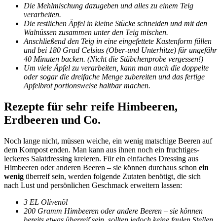
Die Mehlmischung dazugeben und alles zu einem Teig
verarbeiten.
Die restlichen Äpfel in kleine Stücke schneiden und mit den
Walnüssen zusammen unter den Teig mischen.
Anschließend den Teig in eine eingefettete Kastenform füllen
und bei 180 Grad Celsius (Ober-und Unterhitze) für ungefähr
40 Minuten backen. (Nicht die Stäbchenprobe vergessen!)
Um viele Äpfel zu verarbeiten, kann man auch die doppelte
oder sogar die dreifache Menge zubereiten und das fertige
Apfelbrot portionsweise haltbar machen.
Rezepte für sehr reife Himbeeren,
Erdbeeren und Co.
Noch lange nicht, müssen weiche, ein wenig matschige Beeren auf
dem Kompost enden. Man kann aus ihnen noch ein fruchtiges-
leckeres Salatdressing kreieren. Für ein einfaches Dressing aus
Himbeeren oder anderen Beeren – sie können durchaus schon
ein
wenig
überreif sein, werden folgende Zutaten benötigt, die sich
nach Lust und persönlichen Geschmack erweitern lassen:
3 EL Olivenöl
200 Gramm Himbeeren oder andere Beeren – sie können
bereits etwas überreif sein, sollten jedoch keine faulen Stellen