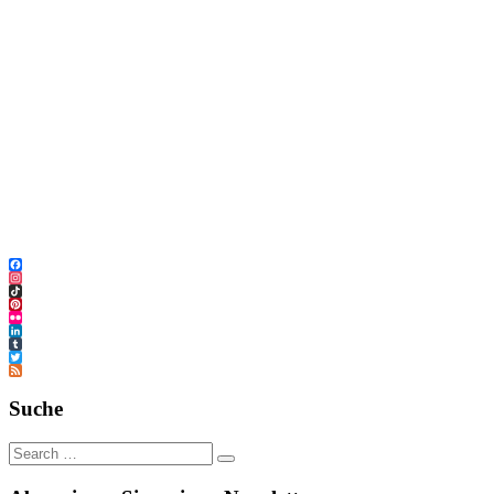
Facebook
Instagram
TikTok
Pinterest
Flickr
LinkedIn
Tumblr
Twitter
Feed
Suche