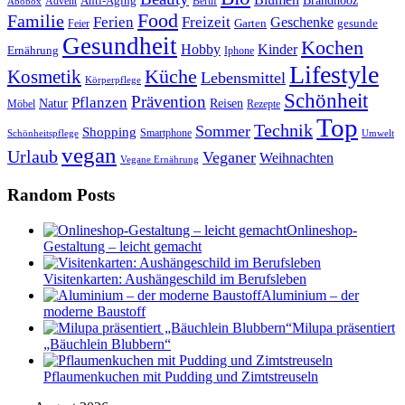
Anti-Aging
Brandnooz
Advent
Beruf
Abobox
Food
Familie
Ferien
Freizeit
Geschenke
Garten
gesunde
Feier
Gesundheit
Kochen
Hobby
Kinder
Ernährung
Iphone
Lifestyle
Kosmetik
Küche
Lebensmittel
Körperpflege
Schönheit
Prävention
Pflanzen
Natur
Reisen
Rezepte
Möbel
Top
Technik
Sommer
Shopping
Schönheitspflege
Smartphone
Umwelt
vegan
Urlaub
Veganer
Weihnachten
Vegane Ernährung
Random Posts
Onlineshop-
Gestaltung – leicht gemacht
Visitenkarten: Aushängeschild im Berufsleben
Aluminium – der
moderne Baustoff
Milupa präsentiert
„Bäuchlein Blubbern“
Pflaumenkuchen mit Pudding und Zimtstreuseln