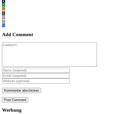
Tumblr
XING
WhatsApp
Reddit
Threads
Print
Email
Copy
Link
Teilen
Add Comment
Post Comment
Werbung