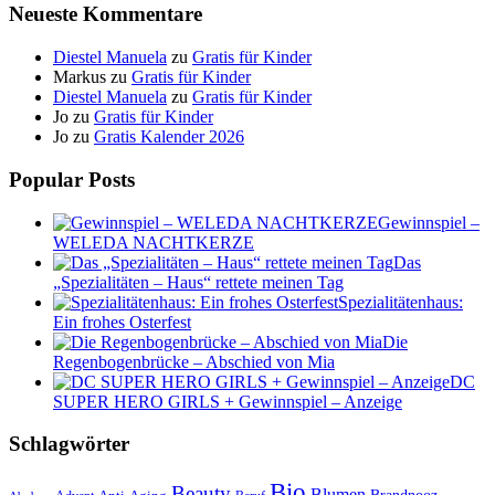
Neueste Kommentare
Diestel Manuela
zu
Gratis für Kinder
Markus
zu
Gratis für Kinder
Diestel Manuela
zu
Gratis für Kinder
Jo
zu
Gratis für Kinder
Jo
zu
Gratis Kalender 2026
Popular Posts
Gewinnspiel –
WELEDA NACHTKERZE
Das
„Spezialitäten – Haus“ rettete meinen Tag
Spezialitätenhaus:
Ein frohes Osterfest
Die
Regenbogenbrücke – Abschied von Mia
DC
SUPER HERO GIRLS + Gewinnspiel – Anzeige
Schlagwörter
Bio
Beauty
Blumen