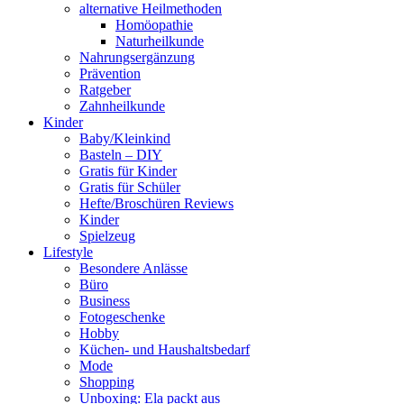
alternative Heilmethoden
Homöopathie
Naturheilkunde
Nahrungsergänzung
Prävention
Ratgeber
Zahnheilkunde
Kinder
Baby/Kleinkind
Basteln – DIY
Gratis für Kinder
Gratis für Schüler
Hefte/Broschüren Reviews
Kinder
Spielzeug
Lifestyle
Besondere Anlässe
Büro
Business
Fotogeschenke
Hobby
Küchen- und Haushaltsbedarf
Mode
Shopping
Unboxing: Ela packt aus