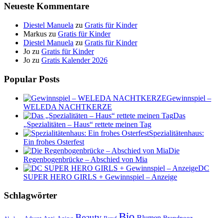
Neueste Kommentare
Diestel Manuela
zu
Gratis für Kinder
Markus
zu
Gratis für Kinder
Diestel Manuela
zu
Gratis für Kinder
Jo
zu
Gratis für Kinder
Jo
zu
Gratis Kalender 2026
Popular Posts
Gewinnspiel –
WELEDA NACHTKERZE
Das
„Spezialitäten – Haus“ rettete meinen Tag
Spezialitätenhaus:
Ein frohes Osterfest
Die
Regenbogenbrücke – Abschied von Mia
DC
SUPER HERO GIRLS + Gewinnspiel – Anzeige
Schlagwörter
Bio
Beauty
Blumen