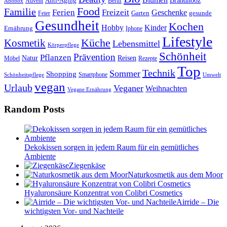
Anti-Aging
Brandnooz
Advent
Beruf
Abobox
Food
Familie
Ferien
Freizeit
Geschenke
Garten
gesunde
Feier
Gesundheit
Kochen
Hobby
Kinder
Ernährung
Iphone
Lifestyle
Kosmetik
Küche
Lebensmittel
Körperpflege
Schönheit
Prävention
Pflanzen
Natur
Reisen
Rezepte
Möbel
Top
Technik
Sommer
Shopping
Schönheitspflege
Smartphone
Umwelt
vegan
Urlaub
Veganer
Weihnachten
Vegane Ernährung
Random Posts
Dekokissen sorgen in jedem Raum für ein gemütliches
Ambiente
Ziegenkäse
Naturkosmetik aus dem Moor
Hyaluronsäure Konzentrat von Colibri Cosmetics
Airride – Die
wichtigsten Vor- und Nachteile