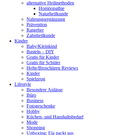
alternative Heilmethoden
Homöopathie
Naturheilkunde
Nahrungsergänzung
Prävention
Ratgeber
Zahnheilkunde
Kinder
Baby/Kleinkind
Basteln – DIY
Gratis für Kinder
Gratis für Schüler
Hefte/Broschüren Reviews
Kinder
Spielzeug
Lifestyle
Besondere Anlässe
Büro
Business
Fotogeschenke
Hobby
Küchen- und Haushaltsbedarf
Mode
Shopping
Unboxing: Ela packt aus