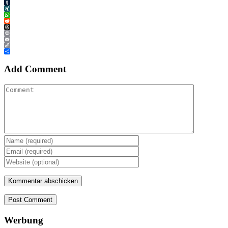
Tumblr
XING
WhatsApp
Reddit
Threads
Print
Email
Copy
Link
Teilen
Add Comment
Post Comment
Werbung