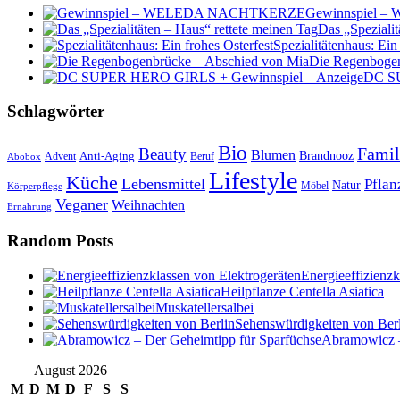
Gewinnspiel
Das „Spezialit
Spezialitätenhaus: Ein
Die Regenbogen
DC SU
Schlagwörter
Bio
Famil
Beauty
Blumen
Anti-Aging
Brandnooz
Advent
Beruf
Abobox
Lifestyle
Küche
Lebensmittel
Pflan
Natur
Möbel
Körperpflege
Veganer
Weihnachten
Ernährung
Random Posts
Energieeffizienzk
Heilpflanze Centella Asiatica
Muskatellersalbei
Sehenswürdigkeiten von Ber
Abramowicz –
August 2026
M
D
M
D
F
S
S