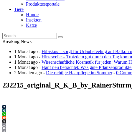
Produkttestportale
Tiere
Hunde
Insekten
Katze
Breaking News
1 Monat ago -
Hibiskus – sorgt für Urlaubsfeeling auf Balkon 
1 Monat ago -
Hitzewelle – Trotzdem gut durch den Tag kom
1 Monat ago -
Wissenschaftliche Kosmetik für jeden: Warum Ha
1 Monat ago -
Hanf neu betrachtet: Was gute Pflanzenprodukte
2 Monaten ago -
Die richtige Haarpflege im Sommer
-
0 Comm
232215_original_R_K_B_by_RainerSturm_
Tumblr
XING
WhatsApp
Reddit
Threads
Print
Email