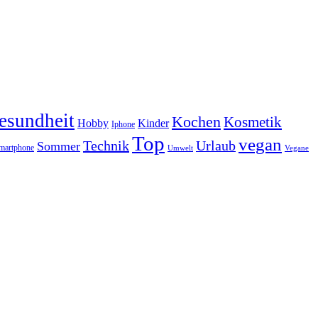
esundheit
Kochen
Kosmetik
Hobby
Kinder
Iphone
Top
vegan
Technik
Urlaub
Sommer
martphone
Vegane
Umwelt