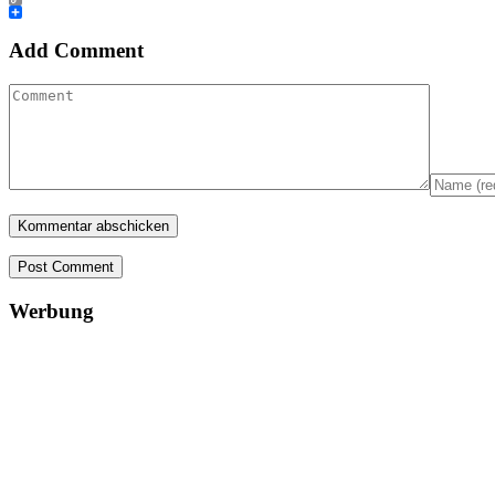
Copy
Link
Teilen
Add Comment
Post Comment
Werbung