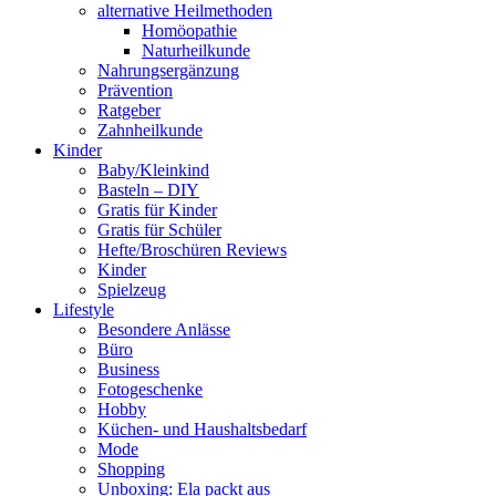
alternative Heilmethoden
Homöopathie
Naturheilkunde
Nahrungsergänzung
Prävention
Ratgeber
Zahnheilkunde
Kinder
Baby/Kleinkind
Basteln – DIY
Gratis für Kinder
Gratis für Schüler
Hefte/Broschüren Reviews
Kinder
Spielzeug
Lifestyle
Besondere Anlässe
Büro
Business
Fotogeschenke
Hobby
Küchen- und Haushaltsbedarf
Mode
Shopping
Unboxing: Ela packt aus