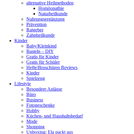
alternative Heilmethoden
Homöopathie
Naturheilkunde
Nahrungsergänzung
Prävention
Ratgeber
Zahnheilkunde
Kinder
Baby/Kleinkind
Basteln – DIY
Gratis für Kinder
Gratis für Schüler
Hefte/Broschüren Reviews
Kinder
Spielzeug
Lifestyle
Besondere Anlässe
Büro
Business
Fotogeschenke
Hobby
Küchen- und Haushaltsbedarf
Mode
Shopping
Unboxing: Ela packt aus