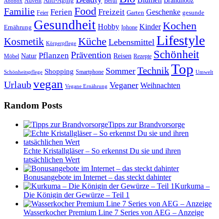
Anti-Aging
Brandnooz
Advent
Beruf
Abobox
Food
Familie
Ferien
Freizeit
Geschenke
Garten
gesunde
Feier
Gesundheit
Kochen
Hobby
Kinder
Ernährung
Iphone
Lifestyle
Kosmetik
Küche
Lebensmittel
Körperpflege
Schönheit
Prävention
Pflanzen
Natur
Reisen
Rezepte
Möbel
Top
Technik
Sommer
Shopping
Schönheitspflege
Smartphone
Umwelt
vegan
Urlaub
Veganer
Weihnachten
Vegane Ernährung
Random Posts
Tipps zur Brandvorsorge
Echte Kristallgläser – So erkennst Du sie und ihren
tatsächlichen Wert
Bonusangebote im Internet – das steckt dahinter
Kurkuma –
Die Königin der Gewürze – Teil 1
Wasserkocher Premium Line 7 Series von AEG – Anzeige