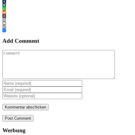
Tumblr
XING
WhatsApp
Reddit
Threads
Print
Email
Copy
Link
Teilen
Add Comment
Post Comment
Werbung