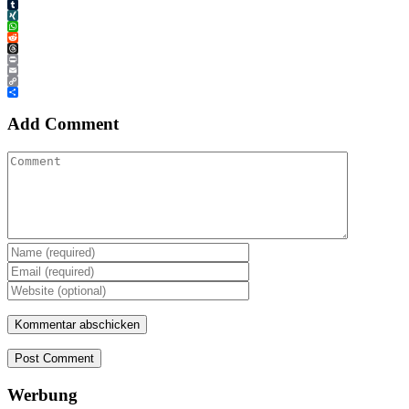
Tumblr
XING
WhatsApp
Reddit
Threads
Print
Email
Copy
Link
Teilen
Add Comment
Post Comment
Werbung