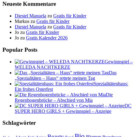
Neueste Kommentare
Diestel Manuela
zu
Gratis für Kinder
Markus
zu
Gratis für Kinder
Diestel Manuela
zu
Gratis für Kinder
Jo
zu
Gratis für Kinder
Jo
zu
Gratis Kalender 2026
Popular Posts
Gewinnspiel –
WELEDA NACHTKERZE
Das
„Spezialitäten – Haus“ rettete meinen Tag
Spezialitätenhaus:
Ein frohes Osterfest
Die
Regenbogenbrücke – Abschied von Mia
DC
SUPER HERO GIRLS + Gewinnspiel – Anzeige
Schlagwörter
Bio
Beauty
Blumen