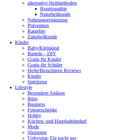
alternative Heilmethoden
Homöopathie
Naturheilkunde
Nahrungsergänzung
Prävention
Ratgeber
Zahnheilkunde
Kinder
Baby/Kleinkind
Basteln – DIY
Gratis für Kinder
Gratis für Schüler
Hefte/Broschüren Reviews
Kinder
Spielzeug
Lifestyle
Besondere Anlässe
Büro
Business
Fotogeschenke
Hobby
Küchen- und Haushaltsbedarf
Mode
Shopping
Unboxing: Ela packt aus