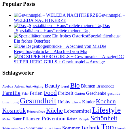
Popular Posts
Gewinnspiel –
WELEDA NACHTKERZE
Das
„Spezialitäten – Haus“ rettete meinen Tag
Spezialitätenhaus:
Ein frohes Osterfest
Die
Regenbogenbrücke – Abschied von Mia
DC
SUPER HERO GIRLS + Gewinnspiel – Anzeige
Schlagwörter
Bio
Beauty
Blumen
Anti-Aging
Brandnooz
Advent
Beruf
Abobox
Food
Familie
Ferien
Freizeit
Geschenke
Garten
gesunde
Feier
Gesundheit
Kochen
Hobby
Kinder
Ernährung
Iphone
Lifestyle
Kosmetik
Küche
Lebensmittel
Körperpflege
Schönheit
Prävention
Pflanzen
Natur
Reisen
Rezepte
Möbel
Top
Technik
Sommer
Shopping
Schönheitspflege
Smartphone
Umwelt