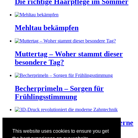
Die richtige Haarpflege im Sommer
Mehltau bekämpfen
Muttertag – Woher stammt dieser
besondere Tag?
Becherprimeln – Sorgen für
Frühlingsstimmung
3D-Druck revolutioniert die moderne
Zahntechnik
This website uses cookies to ensure you get