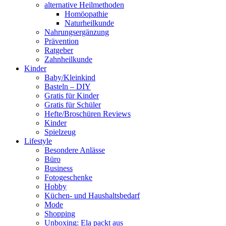
alternative Heilmethoden
Homöopathie
Naturheilkunde
Nahrungsergänzung
Prävention
Ratgeber
Zahnheilkunde
Kinder
Baby/Kleinkind
Basteln – DIY
Gratis für Kinder
Gratis für Schüler
Hefte/Broschüren Reviews
Kinder
Spielzeug
Lifestyle
Besondere Anlässe
Büro
Business
Fotogeschenke
Hobby
Küchen- und Haushaltsbedarf
Mode
Shopping
Unboxing: Ela packt aus