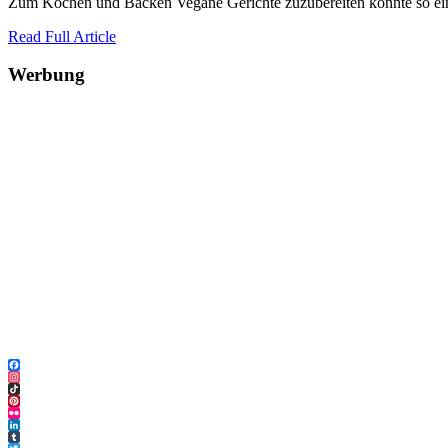
Zum Kochen und Backen Vegane Gerichte zuzubereiten könnte so einfa
Read Full Article
Werbung
Facebook
Instagram
TikTok
Pinterest
Flickr
LinkedIn