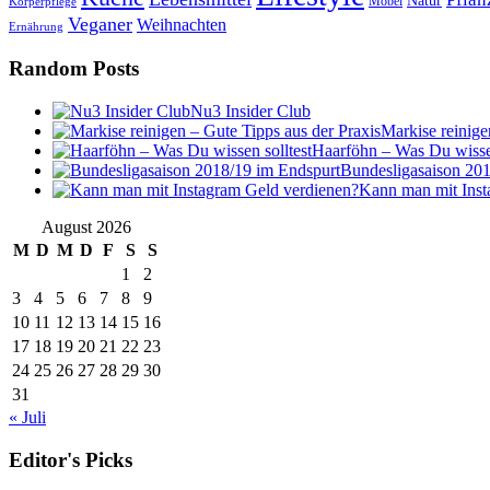
Natur
Möbel
Körperpflege
Veganer
Weihnachten
Ernährung
Random Posts
Nu3 Insider Club
Markise reinige
Haarföhn – Was Du wissen
Bundesligasaison 20
Kann man mit Inst
August 2026
M
D
M
D
F
S
S
1
2
3
4
5
6
7
8
9
10
11
12
13
14
15
16
17
18
19
20
21
22
23
24
25
26
27
28
29
30
31
« Juli
Editor's Picks