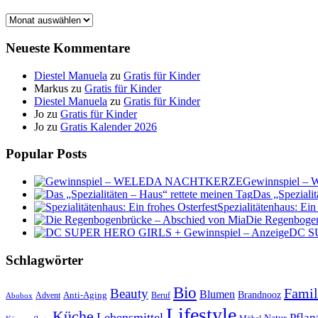
Archiv
Neueste Kommentare
Diestel Manuela
zu
Gratis für Kinder
Markus
zu
Gratis für Kinder
Diestel Manuela
zu
Gratis für Kinder
Jo
zu
Gratis für Kinder
Jo
zu
Gratis Kalender 2026
Popular Posts
Gewinnspiel
Das „Spezialit
Spezialitätenhaus: Ein
Die Regenbogen
DC SU
Schlagwörter
Bio
Famil
Beauty
Blumen
Anti-Aging
Brandnooz
Advent
Beruf
Abobox
Lifestyle
Küche
Lebensmittel
Pflan