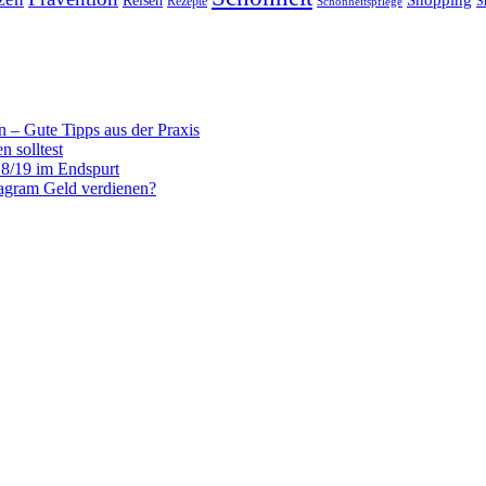
Shopping
Reisen
Rezepte
Schönheitspflege
S
n – Gute Tipps aus der Praxis
 solltest
18/19 im Endspurt
agram Geld verdienen?