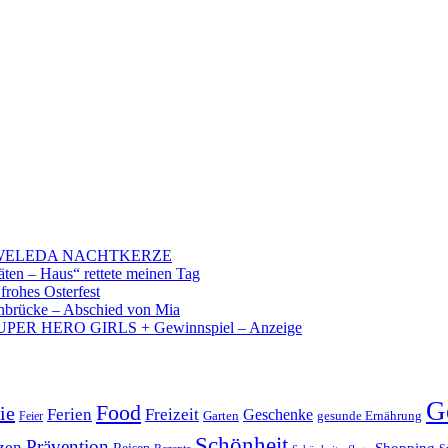
 – WELEDA NACHTKERZE
äten – Haus“ rettete meinen Tag
 frohes Osterfest
brücke – Abschied von Mia
PER HERO GIRLS + Gewinnspiel – Anzeige
G
Food
ie
Ferien
Freizeit
Geschenke
Garten
gesunde Ernährung
Feier
Schönheit
Prävention
zen