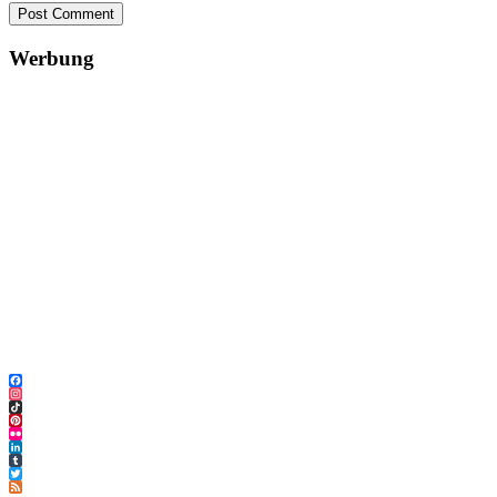
Post Comment
Werbung
Facebook
Instagram
TikTok
Pinterest
Flickr
LinkedIn
Tumblr
Twitter