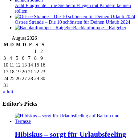
Acht Flugrechte – die Sie beim Fliegen mit Kindern kennen
sollten
Ostsee Strände – Die 10 schönsten für Deinen Urlaub 2024
Bachlaufpumpe – Ratgeber
August 2026
M
D
M
D
F
S
S
1
2
3
4
5
6
7
8
9
10
11
12
13
14
15
16
17
18
19
20
21
22
23
24
25
26
27
28
29
30
31
« Juli
Editor's Picks
Hibiskus – sorgt für Urlaubsfeeling