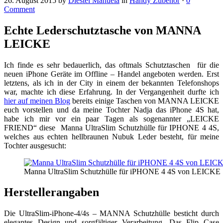
26. August 2015
by
Diestel Manuela
in
Handy Zubehör
·
0
Comment
Echte Lederschutztasche von MANNA
LEICKE
Ich finde es sehr bedauerlich, das oftmals Schutztaschen für die
neuen iPhone Geräte im Offline – Handel angeboten werden. Erst
letztens, als ich in der City in einem der bekannten Telefonshops
war, machte ich diese Erfahrung. In der Vergangenheit durfte ich
hier auf meinen Blog
bereits einige Taschen von MANNA LEICKE
euch vorstellen und da meine Tochter Nadja das iPhone 4S hat,
habe ich mir vor ein paar Tagen als sogenannter „LEICKE
FRIEND“ diese Manna UltraSlim Schutzhülle für IPHONE 4 4S,
welches aus echten hellbraunen Nubuk Leder besteht, für meine
Tochter ausgesucht:
Manna UltraSlim Schutzhülle für iPHONE 4 4S von LEICKE
Herstellerangaben
Die UltraSlim-iPhone-4/4s – MANNA Schutzhülle besticht durch
elegantes Design und sorgfältiger Verarbeitung. Das Flip Case