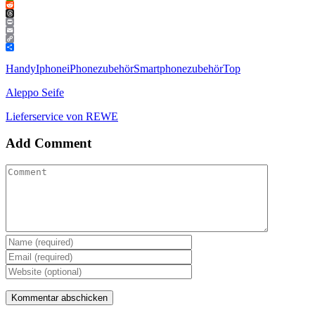
WhatsApp
Reddit
Threads
Print
Email
Copy
Link
Teilen
Handy
Iphone
iPhonezubehör
Smartphonezubehör
Top
Aleppo Seife
Lieferservice von REWE
Add Comment