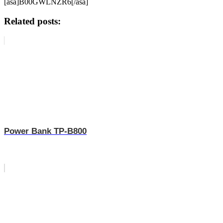
[asa]B00GWLNZR6[/asa]
Related posts:
Power Bank TP-B800