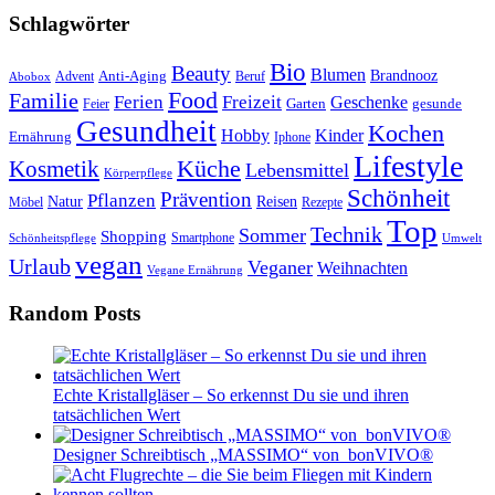
Schlagwörter
Bio
Beauty
Blumen
Anti-Aging
Brandnooz
Advent
Beruf
Abobox
Food
Familie
Ferien
Freizeit
Geschenke
Garten
gesunde
Feier
Gesundheit
Kochen
Hobby
Kinder
Ernährung
Iphone
Lifestyle
Kosmetik
Küche
Lebensmittel
Körperpflege
Schönheit
Prävention
Pflanzen
Natur
Reisen
Rezepte
Möbel
Top
Technik
Sommer
Shopping
Schönheitspflege
Smartphone
Umwelt
vegan
Urlaub
Veganer
Weihnachten
Vegane Ernährung
Random Posts
Echte Kristallgläser – So erkennst Du sie und ihren
tatsächlichen Wert
Designer Schreibtisch „MASSIMO“ von bonVIVO®