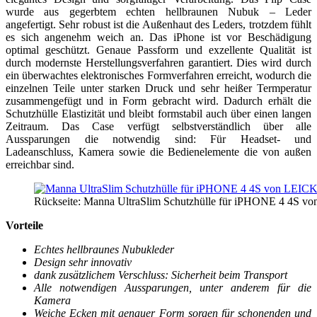
wurde aus gegerbtem echten hellbraunen Nubuk – Leder
angefertigt. Sehr robust ist die Außenhaut des Leders, trotzdem fühlt
es sich angenehm weich an. Das iPhone ist vor Beschädigung
optimal geschützt. Genaue Passform und exzellente Qualität ist
durch modernste Herstellungsverfahren garantiert. Dies wird durch
ein überwachtes elektronisches Formverfahren erreicht, wodurch die
einzelnen Teile unter starken Druck und sehr heißer Termperatur
zusammengefügt und in Form gebracht wird. Dadurch erhält die
Schutzhülle Elastizität und bleibt formstabil auch über einen langen
Zeitraum. Das Case verfügt selbstverständlich über alle
Aussparungen die notwendig sind: Für Headset- und
Ladeanschluss, Kamera sowie die Bedienelemente die von außen
erreichbar sind.
Rückseite: Manna UltraSlim Schutzhülle für iPHONE 4 4S 
Vorteile
Echtes hellbraunes Nubukleder
Design sehr innovativ
dank zusätzlichem Verschluss: Sicherheit beim Transport
Alle notwendigen Aussparungen, unter anderem für die
Kamera
Weiche Ecken mit genauer Form sorgen für schonenden und