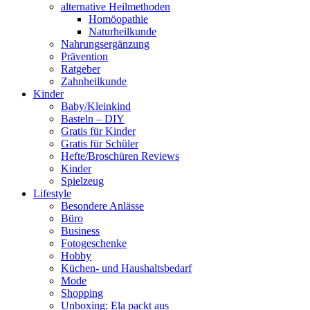
alternative Heilmethoden
Homöopathie
Naturheilkunde
Nahrungsergänzung
Prävention
Ratgeber
Zahnheilkunde
Kinder
Baby/Kleinkind
Basteln – DIY
Gratis für Kinder
Gratis für Schüler
Hefte/Broschüren Reviews
Kinder
Spielzeug
Lifestyle
Besondere Anlässe
Büro
Business
Fotogeschenke
Hobby
Küchen- und Haushaltsbedarf
Mode
Shopping
Unboxing: Ela packt aus