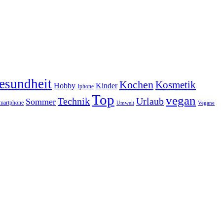
esundheit
Kochen
Kosmetik
Hobby
Kinder
Iphone
Top
vegan
Technik
Urlaub
Sommer
martphone
Vegane
Umwelt