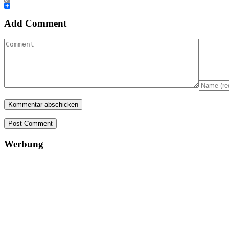
Copy
Link
Teilen
Add Comment
Post Comment
Werbung