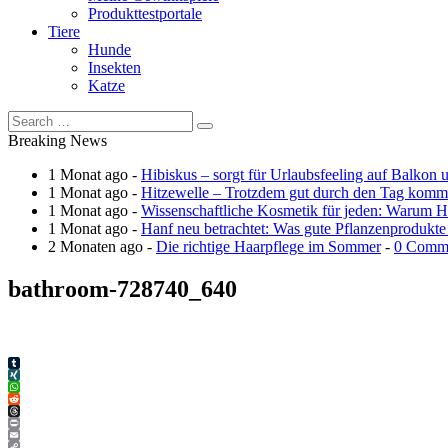
Produkttestportale
Tiere
Hunde
Insekten
Katze
Breaking News
1 Monat ago -
Hibiskus – sorgt für Urlaubsfeeling auf Balkon 
1 Monat ago -
Hitzewelle – Trotzdem gut durch den Tag kom
1 Monat ago -
Wissenschaftliche Kosmetik für jeden: Warum Ha
1 Monat ago -
Hanf neu betrachtet: Was gute Pflanzenprodukte
2 Monaten ago -
Die richtige Haarpflege im Sommer
-
0 Comm
bathroom-728740_640
Tumblr
XING
WhatsApp
Reddit
Threads
Print
Email