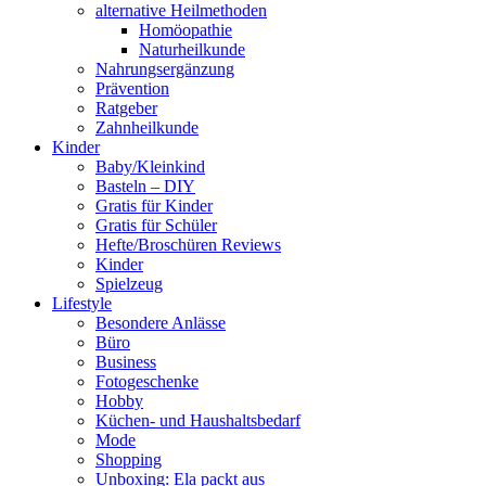
alternative Heilmethoden
Homöopathie
Naturheilkunde
Nahrungsergänzung
Prävention
Ratgeber
Zahnheilkunde
Kinder
Baby/Kleinkind
Basteln – DIY
Gratis für Kinder
Gratis für Schüler
Hefte/Broschüren Reviews
Kinder
Spielzeug
Lifestyle
Besondere Anlässe
Büro
Business
Fotogeschenke
Hobby
Küchen- und Haushaltsbedarf
Mode
Shopping
Unboxing: Ela packt aus