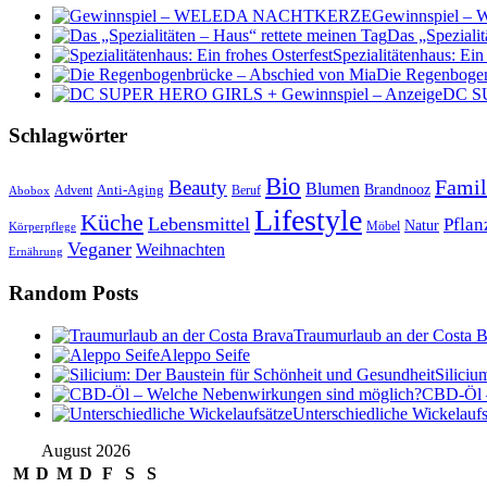
Gewinnspiel
Das „Spezialit
Spezialitätenhaus: Ein
Die Regenbogen
DC SU
Schlagwörter
Bio
Famil
Beauty
Blumen
Anti-Aging
Brandnooz
Advent
Beruf
Abobox
Lifestyle
Küche
Lebensmittel
Pflan
Natur
Möbel
Körperpflege
Veganer
Weihnachten
Ernährung
Random Posts
Traumurlaub an der Costa 
Aleppo Seife
Siliciu
CBD-Öl –
Unterschiedliche Wickelaufs
August 2026
M
D
M
D
F
S
S