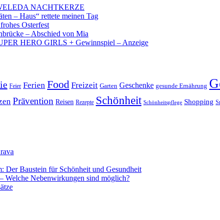
 – WELEDA NACHTKERZE
äten – Haus“ rettete meinen Tag
 frohes Osterfest
brücke – Abschied von Mia
PER HERO GIRLS + Gewinnspiel – Anzeige
G
Food
ie
Ferien
Freizeit
Geschenke
Garten
gesunde Ernährung
Feier
Schönheit
Prävention
zen
Shopping
Reisen
Rezepte
Schönheitspflege
S
Brava
m: Der Baustein für Schönheit und Gesundheit
 Welche Nebenwirkungen sind möglich?
ätze