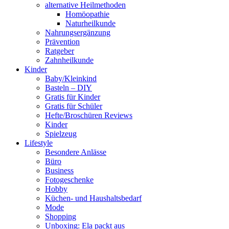
alternative Heilmethoden
Homöopathie
Naturheilkunde
Nahrungsergänzung
Prävention
Ratgeber
Zahnheilkunde
Kinder
Baby/Kleinkind
Basteln – DIY
Gratis für Kinder
Gratis für Schüler
Hefte/Broschüren Reviews
Kinder
Spielzeug
Lifestyle
Besondere Anlässe
Büro
Business
Fotogeschenke
Hobby
Küchen- und Haushaltsbedarf
Mode
Shopping
Unboxing: Ela packt aus