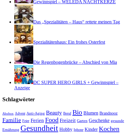
Gewinnspiel – WELEDA NACHTKERZE
Das „Spezialitäten – Haus“ rettete meinen Tag
Spezialitätenhaus: Ein frohes Osterfest
Die Regenbogenbrücke – Abschied von Mia
DC SUPER HERO GIRLS + Gewinnspiel –
Anzeige
Schlagwörter
Bio
Beauty
Blumen
Anti-Aging
Brandnooz
Advent
Beruf
Abobox
Food
Familie
Ferien
Freizeit
Geschenke
Garten
gesunde
Feier
Gesundheit
Kochen
Hobby
Kinder
Ernährung
Iphone