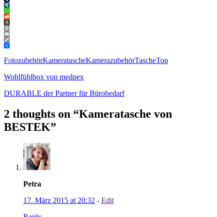
Tumblr
XING
WhatsApp
Reddit
Threads
Print
Email
Copy
Link
Teilen
Fotozubehör
Kameratasche
Kamerazubehör
Tasche
Top
Wohlfühlbox von medpex
DURABLE der Partner für Bürobedarf
2 thoughts on “
Kameratasche von
BESTEK
”
Petra
17. März 2015 at 20:32
-
Edit
Reply