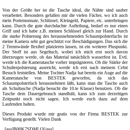
Von der Größe her ist die Tasche ideal, die Nähte sind sauber
verarbeitet. Besonders gefallen mir die vielen Fächer, wo ich auch
mein Portemonnaie, Schlüssel, Kleingeld, Papiere, etc. unterbringen
kann. Durch die gute durchdachte Aufteilung, bedarf es nur einen
Griff und ich habe z.B. meinen Schlüssel gleich zur Hand. Durch
die starke Polsterung des herausnehmenden Schaumpolsterfachs ist
meine Kamera sehr gut geschützt vor Beschädigungen. Das sich die
2 Trennwände flexibel platzieren lassen, ist ein weiterer Pluspunkt.
Der Stoff ist aus Segeltuch, wobei ich mich erst noch davon
überzeugen werde, ob das Material tatsächlich wasserfest ist. Evtl.
werde ich die Kameratasche vorher imprägnieren. Ob die Stärke der
Schulterpolsterung ausreicht, werde ich erst nach meinem Cebit
Besuch feststellen. Meine Tochter Nadja hat bereits ein Auge auf die
Kameratasche von BESTEK geworfen, da sich das
Schaumpolsterfach herausnehmen läßt, kann man die Tasche auch
als Schultasche (Nadja besucht die 10.te Klasse) benutzen. Ob die
Tasche dem Dauergebrauch standhält, kann ich zum derzeitigen
Zeitpunkt noch nicht sagen. Ich werde euch dazu auf dem
Laufenden halten.
Dieses Produkt wurde mir gratis von der Firma BESTEK zur
Verfügung gestellt. Vielen Dank
[asa]B00K7SDMLO[/asa]