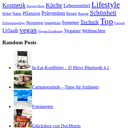
Lifestyle
Kosmetik
Küche
Lebensmittel
Körperpflege
Schönheit
Prävention
Pflanzen
Natur
Reisen
Rezepte
Möbel
Top
Technik
Sommer
Shopping
Schönheitspflege
Smartphone
Umwelt
vegan
Urlaub
Veganer
Weihnachten
Vegane Ernährung
Random Posts
In-Ear-Kopfhörer – D Move Bluetooth 4.1
Campingurlaub – Tipps für Anfänger
Fototapeten
Glücksbox von DocMorris