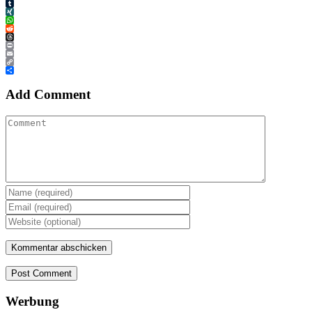
Tumblr
XING
WhatsApp
Reddit
Threads
Print
Email
Copy
Link
Teilen
Add Comment
Post Comment
Werbung