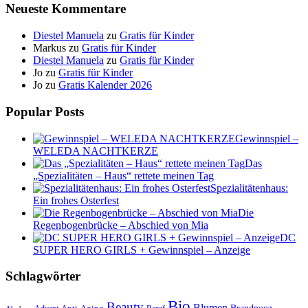
Neueste Kommentare
Diestel Manuela
zu
Gratis für Kinder
Markus
zu
Gratis für Kinder
Diestel Manuela
zu
Gratis für Kinder
Jo
zu
Gratis für Kinder
Jo
zu
Gratis Kalender 2026
Popular Posts
Gewinnspiel –
WELEDA NACHTKERZE
Das
„Spezialitäten – Haus“ rettete meinen Tag
Spezialitätenhaus:
Ein frohes Osterfest
Die
Regenbogenbrücke – Abschied von Mia
DC
SUPER HERO GIRLS + Gewinnspiel – Anzeige
Schlagwörter
Bio
Beauty
Blumen