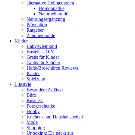
alternative Heilmethoden
Homöopathie
Naturheilkunde
Nahrungsergänzung
Prävention
Ratgeber
Zahnheilkunde
Kinder
Baby/Kleinkind
Basteln – DIY
Gratis für Kinder
Gratis für Schüler
Hefte/Broschüren Reviews
Kinder
Spielzeug
Lifestyle
Besondere Anlässe
Büro
Business
Fotogeschenke
Hobby
Küchen- und Haushaltsbedarf
Mode
Shopping
Unboxing: Ela packt aus