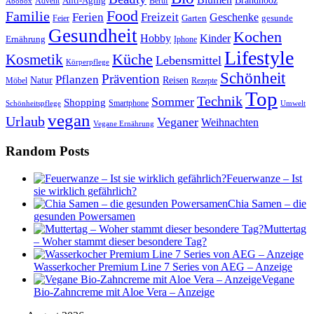
Anti-Aging
Brandnooz
Advent
Beruf
Abobox
Food
Familie
Ferien
Freizeit
Geschenke
Garten
gesunde
Feier
Gesundheit
Kochen
Hobby
Kinder
Ernährung
Iphone
Lifestyle
Kosmetik
Küche
Lebensmittel
Körperpflege
Schönheit
Prävention
Pflanzen
Natur
Reisen
Rezepte
Möbel
Top
Technik
Sommer
Shopping
Schönheitspflege
Smartphone
Umwelt
vegan
Urlaub
Veganer
Weihnachten
Vegane Ernährung
Random Posts
Feuerwanze – Ist
sie wirklich gefährlich?
Chia Samen – die
gesunden Powersamen
Muttertag
– Woher stammt dieser besondere Tag?
Wasserkocher Premium Line 7 Series von AEG – Anzeige
Vegane
Bio-Zahncreme mit Aloe Vera – Anzeige