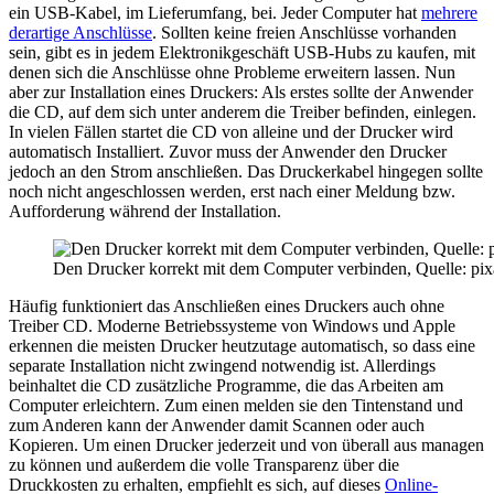
ein USB-Kabel, im Lieferumfang, bei. Jeder Computer hat
mehrere
derartige Anschlüsse
. Sollten keine freien Anschlüsse vorhanden
sein, gibt es in jedem Elektronikgeschäft USB-Hubs zu kaufen, mit
denen sich die Anschlüsse ohne Probleme erweitern lassen. Nun
aber zur Installation eines Druckers: Als erstes sollte der Anwender
die CD, auf dem sich unter anderem die Treiber befinden, einlegen.
In vielen Fällen startet die CD von alleine und der Drucker wird
automatisch Installiert. Zuvor muss der Anwender den Drucker
jedoch an den Strom anschließen. Das Druckerkabel hingegen sollte
noch nicht angeschlossen werden, erst nach einer Meldung bzw.
Aufforderung während der Installation.
Den Drucker korrekt mit dem Computer verbinden, Quelle: pi
Häufig funktioniert das Anschließen eines Druckers auch ohne
Treiber CD. Moderne Betriebssysteme von Windows und Apple
erkennen die meisten Drucker heutzutage automatisch, so dass eine
separate Installation nicht zwingend notwendig ist. Allerdings
beinhaltet die CD zusätzliche Programme, die das Arbeiten am
Computer erleichtern. Zum einen melden sie den Tintenstand und
zum Anderen kann der Anwender damit Scannen oder auch
Kopieren. Um einen Drucker jederzeit und von überall aus managen
zu können und außerdem die volle Transparenz über die
Druckkosten zu erhalten, empfiehlt es sich, auf dieses
Online-