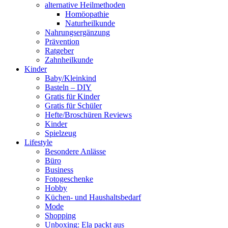
alternative Heilmethoden
Homöopathie
Naturheilkunde
Nahrungsergänzung
Prävention
Ratgeber
Zahnheilkunde
Kinder
Baby/Kleinkind
Basteln – DIY
Gratis für Kinder
Gratis für Schüler
Hefte/Broschüren Reviews
Kinder
Spielzeug
Lifestyle
Besondere Anlässe
Büro
Business
Fotogeschenke
Hobby
Küchen- und Haushaltsbedarf
Mode
Shopping
Unboxing: Ela packt aus