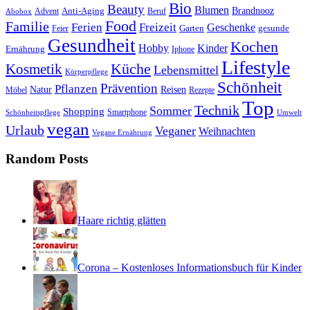
Bio
Beauty
Blumen
Anti-Aging
Brandnooz
Advent
Beruf
Abobox
Food
Familie
Ferien
Freizeit
Geschenke
Garten
gesunde
Feier
Gesundheit
Kochen
Hobby
Kinder
Ernährung
Iphone
Lifestyle
Kosmetik
Küche
Lebensmittel
Körperpflege
Schönheit
Prävention
Pflanzen
Natur
Reisen
Rezepte
Möbel
Top
Technik
Sommer
Shopping
Schönheitspflege
Smartphone
Umwelt
vegan
Urlaub
Veganer
Weihnachten
Vegane Ernährung
Random Posts
Haare richtig glätten
Corona – Kostenloses Informationsbuch für Kinder