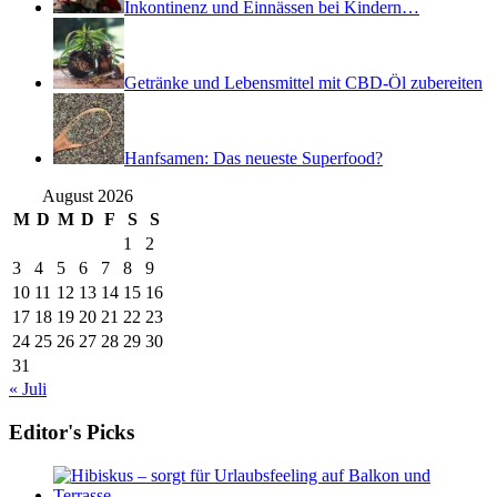
Inkontinenz und Einnässen bei Kindern…
Getränke und Lebensmittel mit CBD-Öl zubereiten
Hanfsamen: Das neueste Superfood?
August 2026
M
D
M
D
F
S
S
1
2
3
4
5
6
7
8
9
10
11
12
13
14
15
16
17
18
19
20
21
22
23
24
25
26
27
28
29
30
31
« Juli
Editor's Picks