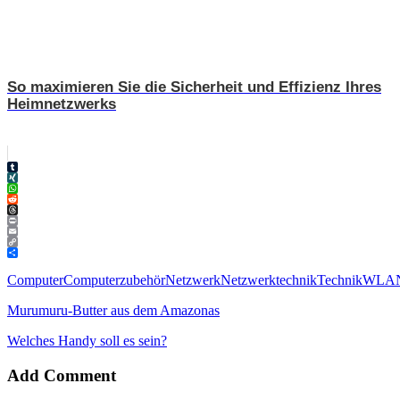
So maximieren Sie die Sicherheit und Effizienz Ihres
Heimnetzwerks
Tumblr
XING
WhatsApp
Reddit
Threads
Print
Email
Copy
Link
Teilen
Computer
Computerzubehör
Netzwerk
Netzwerktechnik
Technik
WLA
Murumuru-Butter aus dem Amazonas
Welches Handy soll es sein?
Add Comment