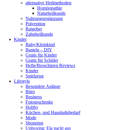
alternative Heilmethoden
Homöopathie
Naturheilkunde
Nahrungsergänzung
Prävention
Ratgeber
Zahnheilkunde
Kinder
Baby/Kleinkind
Basteln – DIY
Gratis für Kinder
Gratis für Schüler
Hefte/Broschüren Reviews
Kinder
Spielzeug
Lifestyle
Besondere Anlässe
Büro
Business
Fotogeschenke
Hobby
Küchen- und Haushaltsbedarf
Mode
Shopping
Unboxing: Ela packt aus