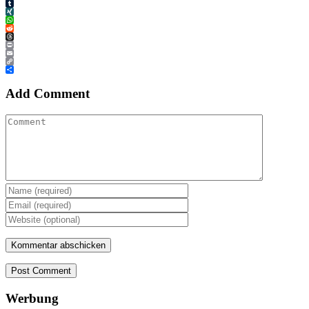
Tumblr
XING
WhatsApp
Reddit
Threads
Print
Email
Copy
Link
Teilen
Add Comment
Post Comment
Werbung