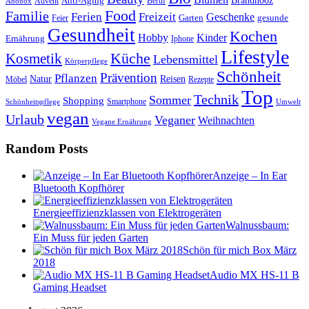
Anti-Aging
Brandnooz
Advent
Beruf
Abobox
Food
Familie
Ferien
Freizeit
Geschenke
Garten
gesunde
Feier
Gesundheit
Kochen
Hobby
Kinder
Ernährung
Iphone
Lifestyle
Kosmetik
Küche
Lebensmittel
Körperpflege
Schönheit
Prävention
Pflanzen
Natur
Reisen
Rezepte
Möbel
Top
Technik
Sommer
Shopping
Schönheitspflege
Smartphone
Umwelt
vegan
Urlaub
Veganer
Weihnachten
Vegane Ernährung
Random Posts
Anzeige – In Ear
Bluetooth Kopfhörer
Energieeffizienzklassen von Elektrogeräten
Walnussbaum:
Ein Muss für jeden Garten
Schön für mich Box März
2018
Audio MX HS-11 B
Gaming Headset