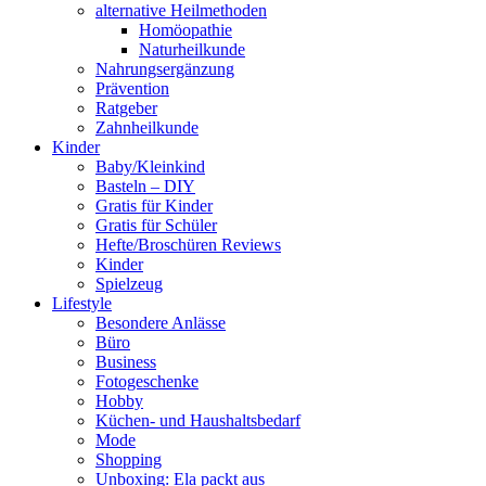
alternative Heilmethoden
Homöopathie
Naturheilkunde
Nahrungsergänzung
Prävention
Ratgeber
Zahnheilkunde
Kinder
Baby/Kleinkind
Basteln – DIY
Gratis für Kinder
Gratis für Schüler
Hefte/Broschüren Reviews
Kinder
Spielzeug
Lifestyle
Besondere Anlässe
Büro
Business
Fotogeschenke
Hobby
Küchen- und Haushaltsbedarf
Mode
Shopping
Unboxing: Ela packt aus