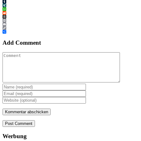
Tumblr
XING
WhatsApp
Reddit
Threads
Print
Email
Copy
Link
Teilen
Add Comment
Post Comment
Werbung