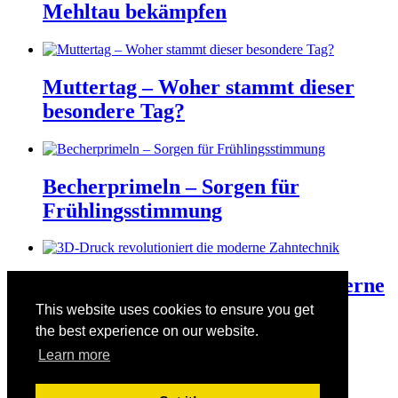
Mehltau bekämpfen
Muttertag – Woher stammt dieser
besondere Tag?
Becherprimeln – Sorgen für
Frühlingsstimmung
3D-Druck revolutioniert die moderne
Zahntechnik
This website uses cookies to ensure you get
the best experience on our website.
Learn more
Der Valentinstag am 14. Februar