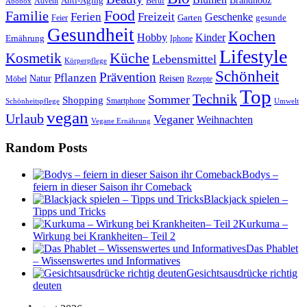
Anti-Aging
Brandnooz
Advent
Beruf
Abobox
Food
Familie
Ferien
Freizeit
Geschenke
Garten
gesunde
Feier
Gesundheit
Kochen
Hobby
Kinder
Ernährung
Iphone
Lifestyle
Kosmetik
Küche
Lebensmittel
Körperpflege
Schönheit
Prävention
Pflanzen
Natur
Reisen
Rezepte
Möbel
Top
Technik
Sommer
Shopping
Schönheitspflege
Smartphone
Umwelt
vegan
Urlaub
Veganer
Weihnachten
Vegane Ernährung
Random Posts
Bodys –
feiern in dieser Saison ihr Comeback
Blackjack spielen –
Tipps und Tricks
Kurkuma –
Wirkung bei Krankheiten– Teil 2
Das Phablet
– Wissenswertes und Informatives
Gesichtsausdrücke richtig
deuten