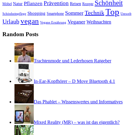
Schönheit
Prävention
Pflanzen
Natur
Reisen
Rezepte
Möbel
Top
Technik
Sommer
Shopping
Schönheitspflege
Smartphone
Umwelt
vegan
Urlaub
Veganer
Weihnachten
Vegane Ernährung
Random Posts
Trachtenmode und Lederhosen Ratgeber
In-Ear-Kopfhörer – D Move Bluetooth 4.1
Das Phablet – Wissenswertes und Informatives
Mixed Reality (MR) – was ist das eigentlich?