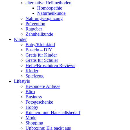
alternative Heilmethoden
Homöopathie
Naturheilkunde
Nahrungsergänzung
Prävention
Ratgeber
Zahnheilkunde
Kinder
Baby/Kleinkind
Basteln – DIY
Gratis für Kinder
Gratis für Schüler
Hefte/Broschüren Reviews
Kinder
Spielzeug
Lifestyle
Besondere Anlässe
Büro
Business
Fotogeschenke
Hobby
Küchen- und Haushaltsbedarf
Mode
Shopping
Unboxing: Ela packt aus