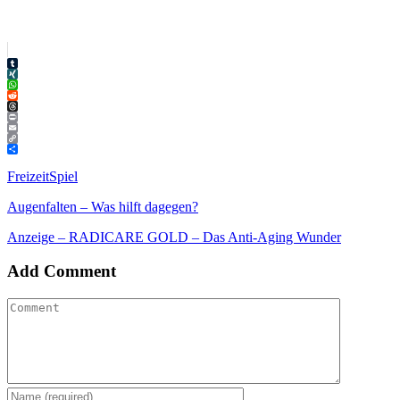
Tumblr
XING
WhatsApp
Reddit
Threads
Print
Email
Copy
Link
Teilen
Freizeit
Spiel
Augenfalten – Was hilft dagegen?
Anzeige – RADICARE GOLD – Das Anti-Aging Wunder
Add Comment