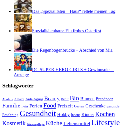
Das „Spezialitäten – Haus“ rettete meinen Tag
Spezialitätenhaus: Ein frohes Osterfest
Die Regenbogenbrücke – Abschied von Mia
DC SUPER HERO GIRLS + Gewinnspiel –
Anzeige
Schlagwörter
Bio
Beauty
Blumen
Anti-Aging
Brandnooz
Advent
Beruf
Abobox
Food
Familie
Ferien
Freizeit
Geschenke
Garten
gesunde
Feier
Gesundheit
Kochen
Hobby
Kinder
Ernährung
Iphone
Lifestyle
Kosmetik
Küche
Lebensmittel
Körperpflege