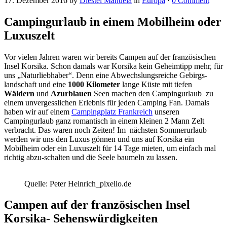
17. Dezember 2016
by
Diestel Manuela
in
Europa
·
0 Comment
Campingurlaub in einem Mobilheim oder
Luxuszelt
Vor vielen Jahren waren wir bereits Campen auf der französischen
Insel Korsika. Schon damals war Korsika kein Geheimtipp mehr, für
uns „Naturliebhaber“. Denn eine Abwechslungsreiche Gebirgs-
landschaft und eine
1000 Kilometer
lange Küste mit tiefen
Wäldern
und
Azurblauen
Seen machen den Campingurlaub zu
einem unvergesslichen Erlebnis für jeden Camping Fan. Damals
haben wir auf einem
Campingplatz Frankreich
unseren
Campingurlaub ganz romantisch in einem kleinen 2 Mann Zelt
verbracht. Das waren noch Zeiten! Im nächsten Sommerurlaub
werden wir uns den Luxus gönnen und uns auf Korsika ein
Mobilheim oder ein Luxuszelt für 14 Tage mieten, um einfach mal
richtig abzu-schalten und die Seele baumeln zu lassen.
Quelle: Peter Heinrich_pixelio.de
Campen auf der französischen Insel
Korsika- Sehenswürdigkeiten