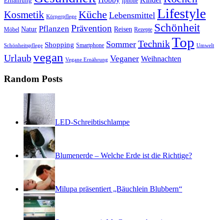
Ernährung
Iphone
Lifestyle
Kosmetik
Küche
Lebensmittel
Körperpflege
Schönheit
Prävention
Pflanzen
Natur
Reisen
Rezepte
Möbel
Top
Technik
Sommer
Shopping
Schönheitspflege
Smartphone
Umwelt
vegan
Urlaub
Veganer
Weihnachten
Vegane Ernährung
Random Posts
LED-Schreibtischlampe
Blumenerde – Welche Erde ist die Richtige?
Milupa präsentiert „Bäuchlein Blubbern“