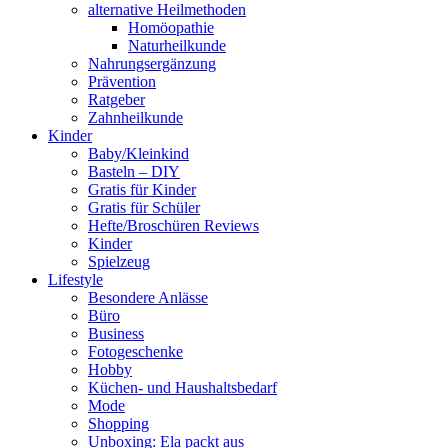
alternative Heilmethoden
Homöopathie
Naturheilkunde
Nahrungsergänzung
Prävention
Ratgeber
Zahnheilkunde
Kinder
Baby/Kleinkind
Basteln – DIY
Gratis für Kinder
Gratis für Schüler
Hefte/Broschüren Reviews
Kinder
Spielzeug
Lifestyle
Besondere Anlässe
Büro
Business
Fotogeschenke
Hobby
Küchen- und Haushaltsbedarf
Mode
Shopping
Unboxing: Ela packt aus