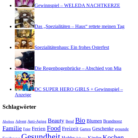
Gewinnspiel – WELEDA NACHTKERZE
Das „Spezialitäten – Haus“ rettete meinen Tag
Spezialitätenhaus: Ein frohes Osterfest
Die Regenbogenbrücke – Abschied von Mia
DC SUPER HERO GIRLS + Gewinnspiel –
Anzeige
Schlagwörter
Bio
Beauty
Blumen
Anti-Aging
Brandnooz
Advent
Beruf
Abobox
Food
Familie
Ferien
Freizeit
Geschenke
Garten
gesunde
Feier
Gesundheit
Kochen
Hobby
Kinder