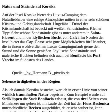
Natur und Strände auf Korsika
Auf der Insel Korsika bietet das Luxus-Camping dem
Naturliebhaber eine ruhige Atmosphäre mitten in einer sehr schönen
Küsten- und Gebirgslandschaft. Ungefähr 1 Drittel der
Küstenlandschaft ist bedeckt mit weißen Sandstränden. Kleiner
Tipp: Sehr schöne Sandstrände gibt es unter anderem in
Saint-
Florent
und in der
idyllischen Bucht
von
Calvi.
Im Norden der
Insel bietet das
Cap Corse
sehr gute Möglich-keiten für Urlauber,
die in ihrem wohlverdienten Luxus-Campingurlaub gerne den
Strand und die Sonne genießen. Idyllische Sandstrände und
malerische Buchten befinden sich auch bei
Bonifacio
bis
Port
Veccho
im Südosten des Landes.
Quelle: _by_Hermann B._pixelio.de
Sehenswürdigkeiten in der Region
Als ich damals Korsika besuchte, war ich in erster Linie von seiner
wirklich
traumhaften Natur
begeistert. Zum Beispiel wurde auf
Steilklippen
die Stadt
Bonifacio erbaut
, die von
drei Seiten
vom
Mittelmeer um-geben ist. Im Laufe der Zeit hat der
Fluss Restonica
unterschiedliche
Becken
ausgebildet, da er sehr sauber ist, kann