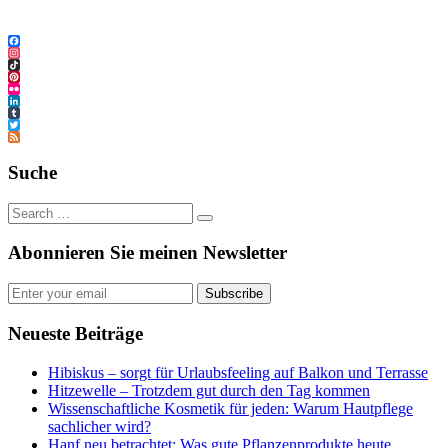
Facebook
Instagram
TikTok
Pinterest
Flickr
LinkedIn
Tumblr
Twitter
Feed
Suche
Abonnieren Sie meinen Newsletter
Subscribe
Neueste Beiträge
Hibiskus – sorgt für Urlaubsfeeling auf Balkon und Terrasse
Hitzewelle – Trotzdem gut durch den Tag kommen
Wissenschaftliche Kosmetik für jeden: Warum Hautpflege
sachlicher wird?
Hanf neu betrachtet: Was gute Pflanzenprodukte heute