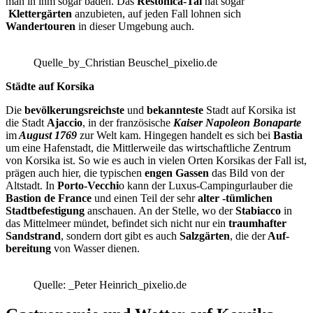
man in ihm sogar baden. Das
Restonica-Tal
hat sogar
Klettergärten
anzubieten, auf jeden Fall lohnen sich
Wandertouren
in dieser Umgebung auch.
Quelle_by_Christian Beuschel_pixelio.de
Städte auf Korsika
Die
bevölkerungsreichste
und
bekannteste
Stadt auf Korsika ist
die Stadt
Ajaccio
, in der französische
Kaiser Napoleon Bonaparte
im
August 1769
zur Welt kam. Hingegen handelt es sich bei
Bastia
um eine Hafenstadt, die Mittlerweile das wirtschaftliche Zentrum
von Korsika ist. So wie es auch in vielen Orten Korsikas der Fall ist,
prägen auch hier, die typischen
engen Gassen
das Bild von der
Altstadt. In
Porto-Vecchi
o kann der Luxus-Campingurlauber die
Bastion de France
und einen Teil der sehr
alter -tümlichen
Stadtbefestigung
anschauen. An der Stelle, wo der
Stabiacco
in
das Mittelmeer mündet, befindet sich nicht nur ein
traumhafter
Sandstrand
, sondern dort gibt es auch
Salzgärten
, die der
Auf-
bereitung
von Wasser dienen.
Quelle: _Peter Heinrich_pixelio.de