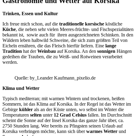
Gastronomie und Wetter auf Korsika
Trinken, Essen und Kultur
Ich freue mich schon, auf die
traditionelle korsische
köstliche
Küche
, die neben sehr vielen Meeres-früchte- und Fischspezialitäten
bekannt ist, sowie auch für ihren ausgezeichneten Schinken. In den
Wäldern leben halbwild Schweine, die sich zum größten Teil von
Eicheln ernähren, die das Fleisch hierfür liefern. Eine
lange
Tradition
hat der
Weinbau
auf Korsika. An den
sonnigen
Hängen
gedeihen die Trauben, die zu Weiß- und Rotweinen verarbeitet
werden.
Quelle: by_Leander Kaufmann_pixelio.de
Klima und Wetter
Typisch mediterran; mit warmen Wintern und trockenen, heißen
Sommern, ist das Klima auf Korsika. In der Regel ist das Wetter im
Gebirge
kühler
als an der Küste unten, wo selbst im Winter die
Temperaturen
selten
unter
12 Grad Celsius
fallen. Im Durchschnitt
scheint die Sonne auf der Insel Korsika das ganze Jahr über, ca.
2750 Stunden lang. Wer bereits zu Pfingsten seinen Urlaub auf
Korsika verbringen möchte, kann sich über
warmes
Wetter
und