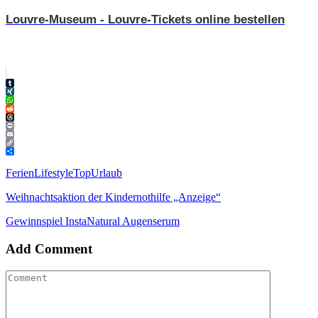
Louvre-Museum - Louvre-Tickets online bestellen
Tumblr
XING
WhatsApp
Reddit
Threads
Print
Email
Copy
Link
Teilen
Ferien
Lifestyle
Top
Urlaub
Weihnachtsaktion der Kindernothilfe „Anzeige“
Gewinnspiel InstaNatural Augenserum
Add Comment