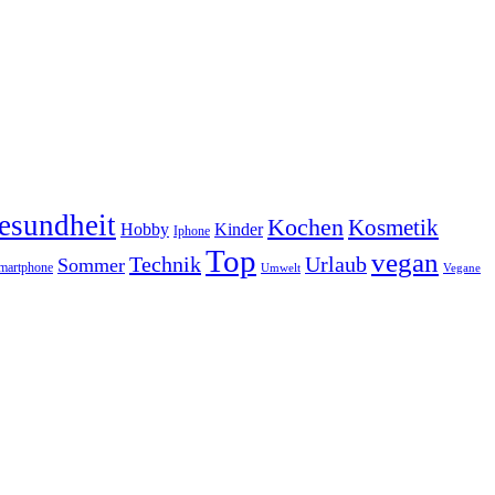
esundheit
Kochen
Kosmetik
Hobby
Kinder
Iphone
Top
vegan
Technik
Urlaub
Sommer
martphone
Vegane
Umwelt