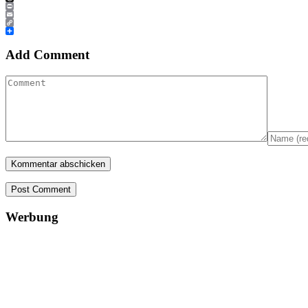
Threads
Print
Email
Copy
Link
Teilen
Add Comment
Post Comment
Werbung