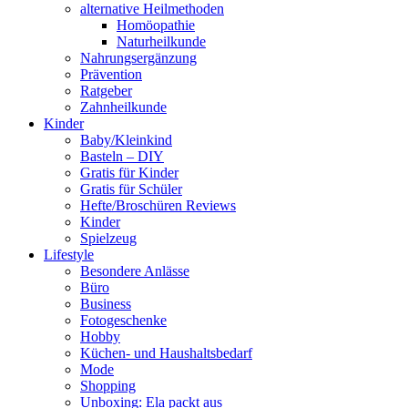
alternative Heilmethoden
Homöopathie
Naturheilkunde
Nahrungsergänzung
Prävention
Ratgeber
Zahnheilkunde
Kinder
Baby/Kleinkind
Basteln – DIY
Gratis für Kinder
Gratis für Schüler
Hefte/Broschüren Reviews
Kinder
Spielzeug
Lifestyle
Besondere Anlässe
Büro
Business
Fotogeschenke
Hobby
Küchen- und Haushaltsbedarf
Mode
Shopping
Unboxing: Ela packt aus