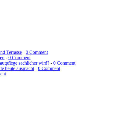
und Terrasse
-
0 Comment
men
-
0 Comment
utpflege sachlicher wird?
-
0 Comment
kte heute ausmacht
-
0 Comment
ent