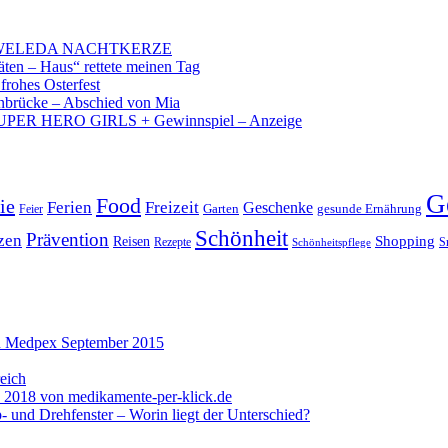
 – WELEDA NACHTKERZE
äten – Haus“ rettete meinen Tag
 frohes Osterfest
brücke – Abschied von Mia
PER HERO GIRLS + Gewinnspiel – Anzeige
G
Food
ie
Ferien
Freizeit
Geschenke
Garten
gesunde Ernährung
Feier
Schönheit
Prävention
zen
Shopping
Reisen
Rezepte
Schönheitspflege
S
n Medpex September 2015
reich
 2018 von medikamente-per-klick.de
- und Drehfenster – Worin liegt der Unterschied?