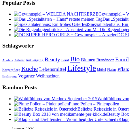
Popular Posts
Gewinnspiel
Das „Spezialit
Spezialitätenhaus: Ein
Die Regenbogen
DC SU
Schlagwörter
Bio
Famil
Beauty
Blumen
Anti-Aging
Brandnooz
Advent
Beruf
Abobox
Lifestyle
Küche
Lebensmittel
Pflan
Natur
Möbel
Körperpflege
Veganer
Weihnachten
Ernährung
Random Posts
Wohlfühlbox vo
Pinne Pollen – Pinienpollen
Beliebte Reiseziele in Öster
Beauty Box
Klapp