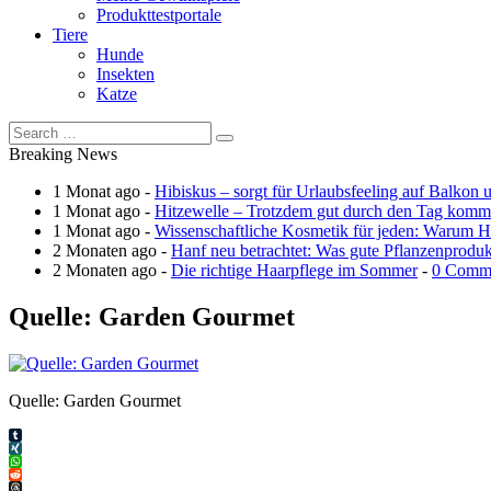
Produkttestportale
Tiere
Hunde
Insekten
Katze
Breaking News
1 Monat ago -
Hibiskus – sorgt für Urlaubsfeeling auf Balkon 
1 Monat ago -
Hitzewelle – Trotzdem gut durch den Tag kom
1 Monat ago -
Wissenschaftliche Kosmetik für jeden: Warum Ha
2 Monaten ago -
Hanf neu betrachtet: Was gute Pflanzenprodu
2 Monaten ago -
Die richtige Haarpflege im Sommer
-
0 Comm
Quelle: Garden Gourmet
Quelle: Garden Gourmet
Tumblr
XING
WhatsApp
Reddit