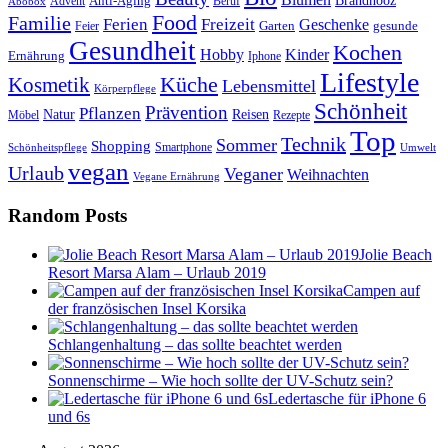
Anti-Aging
Brandnooz
Advent
Beruf
Abobox
Food
Familie
Ferien
Freizeit
Geschenke
Garten
gesunde
Feier
Gesundheit
Kochen
Hobby
Kinder
Ernährung
Iphone
Lifestyle
Kosmetik
Küche
Lebensmittel
Körperpflege
Schönheit
Prävention
Pflanzen
Natur
Reisen
Rezepte
Möbel
Top
Technik
Sommer
Shopping
Schönheitspflege
Smartphone
Umwelt
vegan
Urlaub
Veganer
Weihnachten
Vegane Ernährung
Random Posts
Jolie Beach
Resort Marsa Alam – Urlaub 2019
Campen auf
der französischen Insel Korsika
Schlangenhaltung – das sollte beachtet werden
Sonnenschirme – Wie hoch sollte der UV-Schutz sein?
Ledertasche für iPhone 6
und 6s