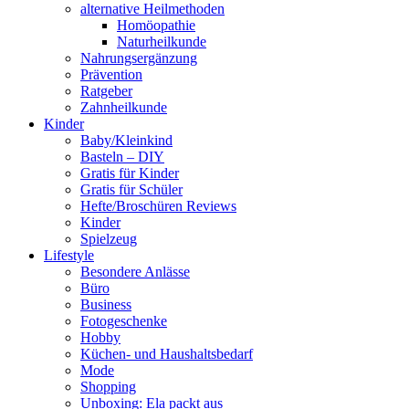
alternative Heilmethoden
Homöopathie
Naturheilkunde
Nahrungsergänzung
Prävention
Ratgeber
Zahnheilkunde
Kinder
Baby/Kleinkind
Basteln – DIY
Gratis für Kinder
Gratis für Schüler
Hefte/Broschüren Reviews
Kinder
Spielzeug
Lifestyle
Besondere Anlässe
Büro
Business
Fotogeschenke
Hobby
Küchen- und Haushaltsbedarf
Mode
Shopping
Unboxing: Ela packt aus