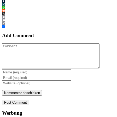
Tumblr
XING
WhatsApp
Reddit
Threads
Print
Email
Copy
Link
Teilen
Add Comment
Post Comment
Werbung