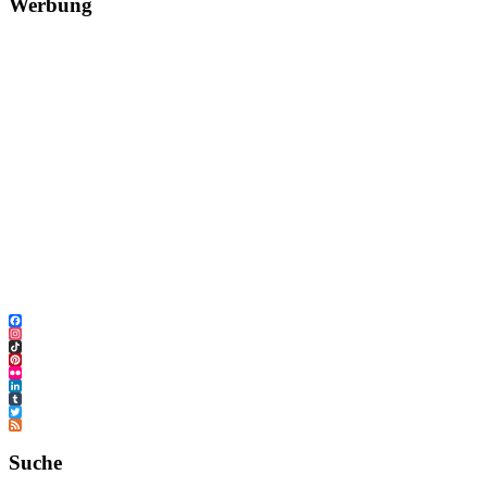
Werbung
Facebook
Instagram
TikTok
Pinterest
Flickr
LinkedIn
Tumblr
Twitter
Feed
Suche