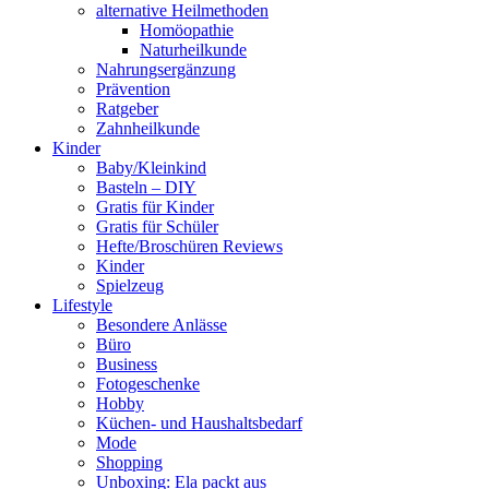
alternative Heilmethoden
Homöopathie
Naturheilkunde
Nahrungsergänzung
Prävention
Ratgeber
Zahnheilkunde
Kinder
Baby/Kleinkind
Basteln – DIY
Gratis für Kinder
Gratis für Schüler
Hefte/Broschüren Reviews
Kinder
Spielzeug
Lifestyle
Besondere Anlässe
Büro
Business
Fotogeschenke
Hobby
Küchen- und Haushaltsbedarf
Mode
Shopping
Unboxing: Ela packt aus