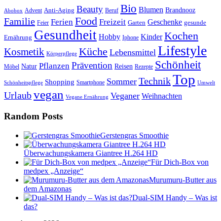
Bio
Beauty
Blumen
Anti-Aging
Brandnooz
Advent
Beruf
Abobox
Food
Familie
Ferien
Freizeit
Geschenke
Garten
gesunde
Feier
Gesundheit
Kochen
Hobby
Kinder
Ernährung
Iphone
Lifestyle
Kosmetik
Küche
Lebensmittel
Körperpflege
Schönheit
Prävention
Pflanzen
Natur
Reisen
Rezepte
Möbel
Top
Technik
Sommer
Shopping
Schönheitspflege
Smartphone
Umwelt
vegan
Urlaub
Veganer
Weihnachten
Vegane Ernährung
Random Posts
Gerstengras Smoothie
Überwachungskamera Giantree H.264 HD
Für Dich-Box von
medpex „Anzeige“
Murumuru-Butter aus
dem Amazonas
Dual-SIM Handy – Was ist
das?