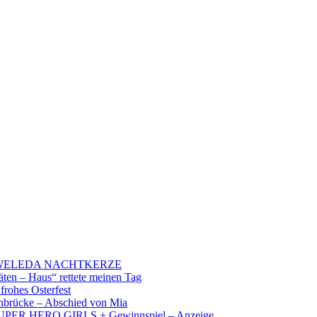
 – WELEDA NACHTKERZE
äten – Haus“ rettete meinen Tag
 frohes Osterfest
brücke – Abschied von Mia
PER HERO GIRLS + Gewinnspiel – Anzeige