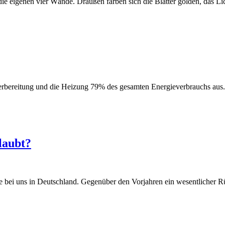
n die eigenen vier Wände. Draußen färben sich die Blätter golden, das 
bereitung und die Heizung 79% des gesamten Energieverbrauchs aus. 
laubt?
bei uns in Deutschland. Gegenüber den Vorjahren ein wesentlicher Rü