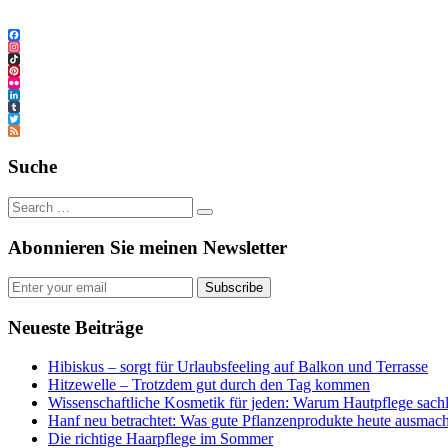
Facebook
Instagram
TikTok
Pinterest
Flickr
LinkedIn
Tumblr
Twitter
Feed
Suche
Abonnieren Sie meinen Newsletter
Subscribe
Neueste Beiträge
Hibiskus – sorgt für Urlaubsfeeling auf Balkon und Terrasse
Hitzewelle – Trotzdem gut durch den Tag kommen
Wissenschaftliche Kosmetik für jeden: Warum Hautpflege sachl
Hanf neu betrachtet: Was gute Pflanzenprodukte heute ausmach
Die richtige Haarpflege im Sommer