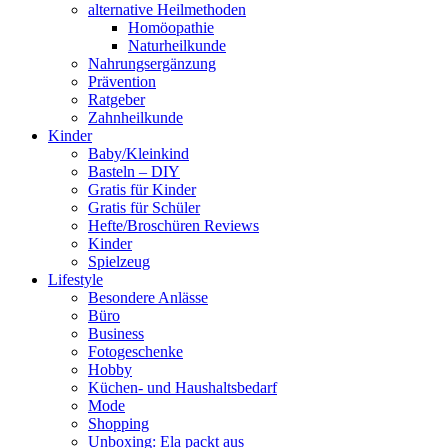
alternative Heilmethoden
Homöopathie
Naturheilkunde
Nahrungsergänzung
Prävention
Ratgeber
Zahnheilkunde
Kinder
Baby/Kleinkind
Basteln – DIY
Gratis für Kinder
Gratis für Schüler
Hefte/Broschüren Reviews
Kinder
Spielzeug
Lifestyle
Besondere Anlässe
Büro
Business
Fotogeschenke
Hobby
Küchen- und Haushaltsbedarf
Mode
Shopping
Unboxing: Ela packt aus