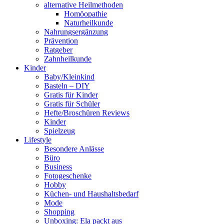
alternative Heilmethoden
Homöopathie
Naturheilkunde
Nahrungsergänzung
Prävention
Ratgeber
Zahnheilkunde
Kinder
Baby/Kleinkind
Basteln – DIY
Gratis für Kinder
Gratis für Schüler
Hefte/Broschüren Reviews
Kinder
Spielzeug
Lifestyle
Besondere Anlässe
Büro
Business
Fotogeschenke
Hobby
Küchen- und Haushaltsbedarf
Mode
Shopping
Unboxing: Ela packt aus