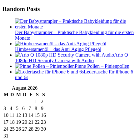
Random Posts
Der Babystrampler – Praktische Babykleidung für die ersten
Monate
Himbeersamenöl – das Anti-Aging Pflegeöl
Arlo Q
1080p HD Security Camera with Audio
Pinne Pollen – Pinienpollen
Ledertasche für iPhone 6
und 6s
August 2026
M
D
M
D
F
S
S
1
2
3
4
5
6
7
8
9
10
11
12
13
14
15
16
17
18
19
20
21
22
23
24
25
26
27
28
29
30
31