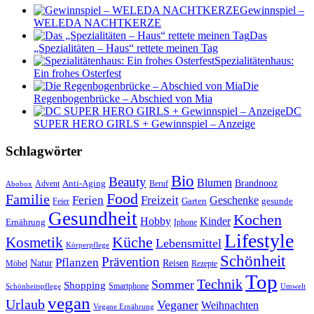
Gewinnspiel –
WELEDA NACHTKERZE
Das
„Spezialitäten – Haus“ rettete meinen Tag
Spezialitätenhaus:
Ein frohes Osterfest
Die
Regenbogenbrücke – Abschied von Mia
DC
SUPER HERO GIRLS + Gewinnspiel – Anzeige
Schlagwörter
Bio
Beauty
Blumen
Anti-Aging
Brandnooz
Advent
Beruf
Abobox
Food
Familie
Ferien
Freizeit
Geschenke
Garten
gesunde
Feier
Gesundheit
Kochen
Hobby
Kinder
Ernährung
Iphone
Lifestyle
Kosmetik
Küche
Lebensmittel
Körperpflege
Schönheit
Prävention
Pflanzen
Natur
Reisen
Rezepte
Möbel
Top
Technik
Sommer
Shopping
Schönheitspflege
Smartphone
Umwelt
vegan
Urlaub
Veganer
Weihnachten
Vegane Ernährung