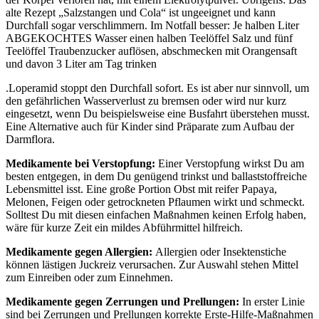
alte Rezept „Salzstangen und Cola“ ist ungeeignet und kann
Durchfall sogar verschlimmern. Im Notfall besser: Je halben Liter
ABGEKOCHTES Wasser einen halben Teelöffel Salz und fünf
Teelöffel Traubenzucker auflösen, abschmecken mit Orangensaft
und davon 3 Liter am Tag trinken
.Loperamid stoppt den Durchfall sofort. Es ist aber nur sinnvoll, um
den gefährlichen Wasserverlust zu bremsen oder wird nur kurz
eingesetzt, wenn Du beispielsweise eine Busfahrt überstehen musst.
Eine Alternative auch für Kinder sind Präparate zum Aufbau der
Darmflora.
Medikamente bei Verstopfung:
Einer Verstopfung wirkst Du am
besten entgegen, in dem Du genügend trinkst und ballaststoffreiche
Lebensmittel isst. Eine große Portion Obst mit reifer Papaya,
Melonen, Feigen oder getrockneten Pflaumen wirkt und schmeckt.
Solltest Du mit diesen einfachen Maßnahmen keinen Erfolg haben,
wäre für kurze Zeit ein mildes Abführmittel hilfreich.
Medikamente gegen Allergien:
Allergien oder Insektenstiche
können lästigen Juckreiz verursachen. Zur Auswahl stehen Mittel
zum Einreiben oder zum Einnehmen.
Medikamente gegen Zerrungen und Prellungen:
In erster Linie
sind bei Zerrungen und Prellungen korrekte Erste-Hilfe-Maßnahmen