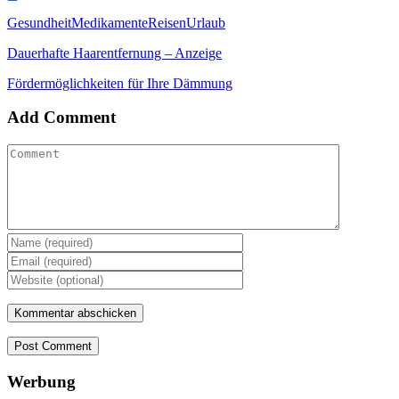
Link
Teilen
Gesundheit
Medikamente
Reisen
Urlaub
Dauerhafte Haarentfernung – Anzeige
Fördermöglichkeiten für Ihre Dämmung
Add Comment
Post Comment
Werbung