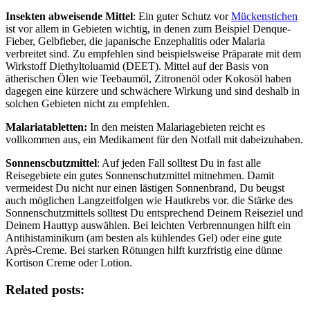
Insekten abweisende Mittel
: Ein guter Schutz vor
Mückenstichen
ist vor allem in Gebieten wichtig, in denen zum Beispiel Denque-
Fieber, Gelbfieber, die japanische Enzephalitis oder Malaria
verbreitet sind. Zu empfehlen sind beispielsweise Präparate mit dem
Wirkstoff Diethyltoluamid (DEET). Mittel auf der Basis von
ätherischen Ölen wie Teebaumöl, Zitronenöl oder Kokosöl haben
dagegen eine kürzere und schwächere Wirkung und sind deshalb in
solchen Gebieten nicht zu empfehlen.
Malariatabletten:
In den meisten Malariagebieten reicht es
vollkommen aus, ein Medikament für den Notfall mit dabeizuhaben.
Sonnenscbutzmittel
: Auf jeden Fall solltest Du in fast alle
Reisegebiete ein gutes Sonnenschutzmittel mitnehmen. Damit
vermeidest Du nicht nur einen lästigen Sonnenbrand, Du beugst
auch möglichen Langzeitfolgen wie Hautkrebs vor. die Stärke des
Sonnenschutzmittels solltest Du entsprechend Deinem Reiseziel und
Deinem Hauttyp auswählen. Bei leichten Verbrennungen hilft ein
Antihistaminikum (am besten als kühlendes Gel) oder eine gute
Après-Creme. Bei starken Rötungen hilft kurzfristig eine dünne
Kortison Creme oder Lotion.
Related posts: