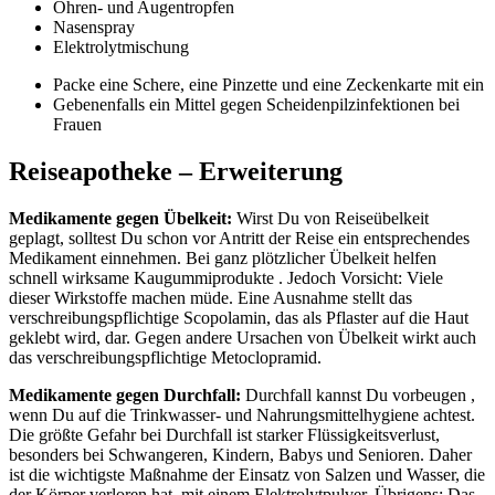
Ohren- und Augentropfen
Nasenspray
Elektrolytmischung
Packe eine Schere, eine Pinzette und eine Zeckenkarte mit ein
Gebenenfalls ein Mittel gegen Scheidenpilzinfektionen bei
Frauen
Reiseapotheke – Erweiterung
Medikamente gegen Übelkeit:
Wirst Du von Reiseübelkeit
geplagt, solltest Du schon vor Antritt der Reise ein entsprechendes
Medikament einnehmen. Bei ganz plötzlicher Übelkeit helfen
schnell wirksame Kaugummiprodukte . Jedoch Vorsicht: Viele
dieser Wirkstoffe machen müde. Eine Ausnahme stellt das
verschreibungspflichtige Scopolamin, das als Pflaster auf die Haut
geklebt wird, dar. Gegen andere Ursachen von Übelkeit wirkt auch
das verschreibungspflichtige Metoclopramid.
Medikamente gegen Durchfall:
Durchfall kannst Du vorbeugen ,
wenn Du auf die Trinkwasser- und Nahrungsmittelhygiene achtest.
Die größte Gefahr bei Durchfall ist starker Flüssigkeitsverlust,
besonders bei Schwangeren, Kindern, Babys und Senioren. Daher
ist die wichtigste Maßnahme der Einsatz von Salzen und Wasser, die
der Körper verloren hat, mit einem Elektrolytpulver. Übrigens: Das