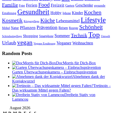
Food
Familie
Ferien
Freizeit
Geschenke
Garten
gesunde
Feier
Gesundheit
Kochen
Hobby
Kinder
Ernährung
Iphone
Lifestyle
Kosmetik
Küche
Lebensmittel
Körperpflege
Schönheit
Prävention
Pflanzen
Natur
Reisen
Rezepte
Möbel
Top
Technik
Sommer
Shopping
Schönheitspflege
Smartphone
Umwelt
vegan
Urlaub
Veganer
Weihnachten
Vegane Ernährung
Random Posts
DocMorris für Dich-Box
Garten Überwachungskamera – Einbruchsprävention
Abnehmen dank der
Konjakwurzel
Tretinoin –
Das wirksamste Mittel gegen Falten?
Dreibein Stativ von
Lammcou
August 2026