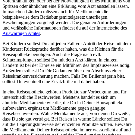
Vorerkrankungen oder bei der Notwendigkeit eines Mitführens von
Spritzen oder ähnlichen eine Erklärung vom Arzt ausstellen lassen.
In manchen Ländern müssen auch für Medikamente die
beispielsweise dem Betäubungsmittelgesetz unterliegen,
Bescheinigungen vorgelegt werden. Die genauen Anforderungen
und verlässliche Informationen findest du auf der Internetseite des
Auswärtigen Amtes
.
Bei Kindern solltest Du auf jeden Fall vor Antritt der Reise mit dem
Kinderarzt Rücksprache darüber halten, was die Kleinen für die
Reiseapotheke benötigen. Auch die Frage nach evtl.
Schutzimpfungen solltest Du mit dem Arzt klären. In einigen
Ländern ist bei der Einreise ein Mitführen des Impfausweises nötig.
Außerdem solltest Du Dir Gedanken über den Abschluss einer
Reisekrankenversicherung machen. Falls Du Brillenträgerin bist,
solltest Du eventuell eine Ersatzbrille mit dabei haben.
In eine Reiseapotheke gehören Produkte zur Vorbeugung und für
unterschiedliche Beschwerden. Meistens handelt es sich um
ähnliche Medikamente wie die, die Du in Deiner Hausapotheke
aufbewahrst, ergänzt um Medikamente gegen gängige
Reisebeschwerden. Wähle Medikamente aus, von denen Du weißt,
dass Du sie gut verträgst. Bei Reisen in warme Länder solltest Du
auf die Lagerungshinweise der einzelnen Produkte achten. Bewahre
die Medikamente Deiner Reiseapotheke immer wasserdicht auf und