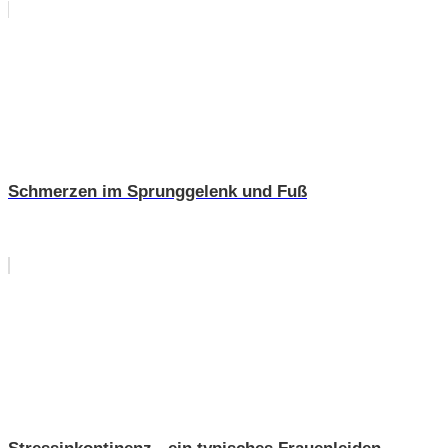
Schmerzen im Sprunggelenk und Fuß
Stressinkontinenz - ein typisches Frauenleiden