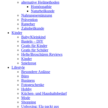
alternative Heilmethoden
Homöopathie
Naturheilkunde
Nahrungsergänzung
Prävention
Ratgeber
Zahnheilkunde
Kinder
Baby/Kleinkind
Basteln – DIY
Gratis für Kinder
Gratis für Schüler
Hefte/Broschüren Reviews
Kinder
Spielzeug
Lifestyle
Besondere Anlässe
Büro
Business
Fotogeschenke
Hobby
Küchen- und Haushaltsbedarf
Mode
Shopping
Unboxing: Ela packt aus