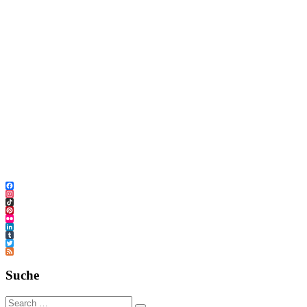
Facebook
Instagram
TikTok
Pinterest
Flickr
LinkedIn
Tumblr
Twitter
Feed
Suche