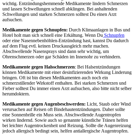
wichtig. Entzündungshemmende Medikamente lindern Schmerzen
und lassen Schwellungen schnell abklingen. Bei anhaltenden
Schwellungen und starken Schmerzen solltest Du einen Arzt
aufsuchen.
Medikamente gegen Schnupfen:
Durch Klimaanlagen in Bus und
Hotel holt man sich schnell eine Erkältung. Wenn Du
Schnupfen
oder eine Nasennebenhöhlen-Entzündung hast, kannst Du dadurch
auf dem Flug evtl. keinen Druckausgleich mehr machen.
Abschwellende Nasensprays sind dann sehr wichtig, um
Ohrenschmerzen oder gar Schäden im Innenohr zu verhindern.
Medikamente gegen Halsschmerzen
: Bei Halsentzündungen
können Medikamente mit einer desinfizierenden Wirkung Linderung
bringen. Oft ist bin diesen Medikamenten auch noch ein
schmerzstillender Wirkstoff enthalten. Bei starken Schmerzen und
Fieber solltest Du immer einen Arzt aufsuchen, also bitte nicht selber
herumdoktern.
Medikamente gegen Augenbeschwerden:
Licht, Staub oder Wind
verursachen auf Reisen oft Bindehautentzündungen. Daher sollte
eine Sonnenbrille ein Muss sein. Abschwellende Augentropfen
wirken lindernd. Sowie auch so genannte künstliche Tränen helfen
bei leichter Augentrockenheit und Reizung. Sollte die Augenreizung
jedoch allergisch bedingt sein, helfen antiallergische Augentropfen.