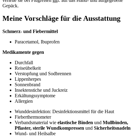
verteile sie bei Flugreisen ggf. auf das Hand- und aufgegebene
Gepäck.
Meine Vorschläge für die Ausstattung
Schmerz- und Fiebermittel
Paracetamol, Ibuprofen
Medikamente gegen
Durchfall
Reiseübelkeit
Verstopfung und Sodbrennen
Lippenherpes
Sonnenbrand
Insektenstiche und Juckreiz
Erkältungssymptome
Allergien
Wunddesinfektion: Desinfektionsmittel für die Haut
Fieberthermometer
Verbandsmaterial wie
elastische Binden
und
Mullbinden,
Pflaster, sterile Wundkompressen
und
Sicherheitsnadeln
Wund- und Heilsalbe