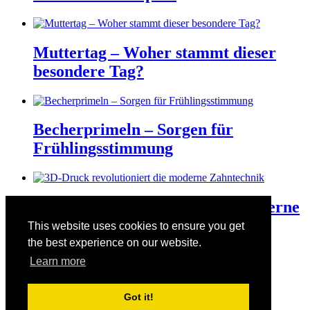
Muttertag – Woher stammt dieser
besondere Tag?
Becherprimeln – Sorgen für
Frühlingsstimmung
3D-Druck revolutioniert die moderne
Zahntechnik
This website uses cookies to ensure you get
the best experience on our website.
Learn more
Der Valentinstag am 14. Februar
Got it!