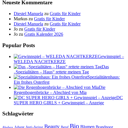
Neueste Kommentare
Diestel Manuela
zu
Gratis für Kinder
Markus
zu
Gratis für Kinder
Diestel Manuela
zu
Gratis für Kinder
Jo
zu
Gratis für Kinder
Jo
zu
Gratis Kalender 2026
Popular Posts
Gewinnspiel –
WELEDA NACHTKERZE
Das
„Spezialitäten – Haus“ rettete meinen Tag
Spezialitätenhaus:
Ein frohes Osterfest
Die
Regenbogenbrücke – Abschied von Mia
DC
SUPER HERO GIRLS + Gewinnspiel – Anzeige
Schlagwörter
Bio
Beauty
Blumen
Anti-Aging
Brandnooz
Advent
Beruf
Abobox