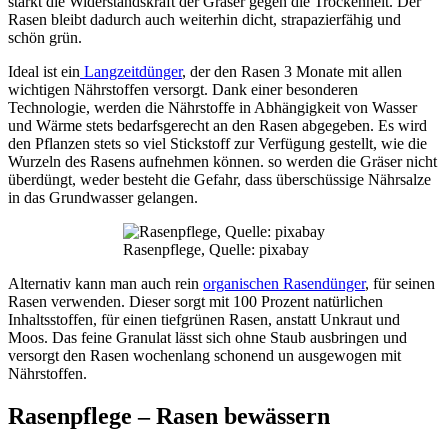
stärkt die Widerstandskraft der Gräser gegen die Trockenheit. Der
Rasen bleibt dadurch auch weiterhin dicht, strapazierfähig und
schön grün.
Ideal ist ein
Langzeitdünger
, der den Rasen 3 Monate mit allen
wichtigen Nährstoffen versorgt. Dank einer besonderen
Technologie, werden die Nährstoffe in Abhängigkeit von Wasser
und Wärme stets bedarfsgerecht an den Rasen abgegeben. Es wird
den Pflanzen stets so viel Stickstoff zur Verfügung gestellt, wie die
Wurzeln des Rasens aufnehmen können. so werden die Gräser nicht
überdüngt, weder besteht die Gefahr, dass überschüssige Nährsalze
in das Grundwasser gelangen.
Rasenpflege, Quelle: pixabay
Alternativ kann man auch rein
organischen Rasendünger
, für seinen
Rasen verwenden. Dieser sorgt mit 100 Prozent natürlichen
Inhaltsstoffen, für einen tiefgrünen Rasen, anstatt Unkraut und
Moos. Das feine Granulat lässt sich ohne Staub ausbringen und
versorgt den Rasen wochenlang schonend un ausgewogen mit
Nährstoffen.
Rasenpflege – Rasen bewässern