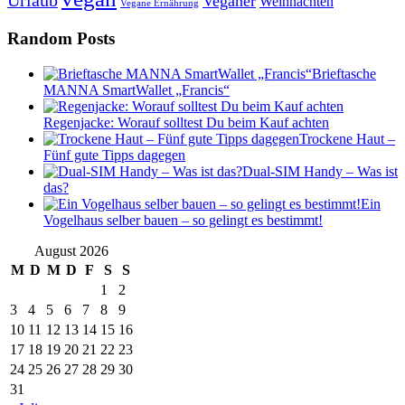
Urlaub
Veganer
Weihnachten
Vegane Ernährung
Random Posts
Brieftasche
MANNA SmartWallet „Francis“
Regenjacke: Worauf solltest Du beim Kauf achten
Trockene Haut –
Fünf gute Tipps dagegen
Dual-SIM Handy – Was ist
das?
Ein
Vogelhaus selber bauen – so gelingt es bestimmt!
August 2026
M
D
M
D
F
S
S
1
2
3
4
5
6
7
8
9
10
11
12
13
14
15
16
17
18
19
20
21
22
23
24
25
26
27
28
29
30
31