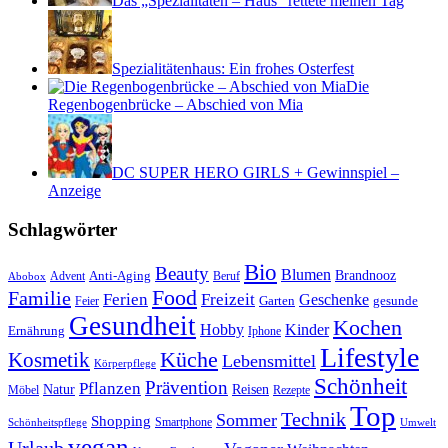
Das „Spezialitäten – Haus“ rettete meinen Tag
Spezialitätenhaus: Ein frohes Osterfest
Die
Regenbogenbrücke – Abschied von Mia
DC SUPER HERO GIRLS + Gewinnspiel –
Anzeige
Schlagwörter
Bio
Beauty
Blumen
Anti-Aging
Brandnooz
Advent
Beruf
Abobox
Food
Familie
Ferien
Freizeit
Geschenke
Garten
gesunde
Feier
Gesundheit
Kochen
Hobby
Kinder
Ernährung
Iphone
Lifestyle
Kosmetik
Küche
Lebensmittel
Körperpflege
Schönheit
Prävention
Pflanzen
Natur
Reisen
Rezepte
Möbel
Top
Technik
Sommer
Shopping
Schönheitspflege
Smartphone
Umwelt
vegan