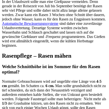
In der Urlaubszeit sollte man eine Gießpause vermeiden. Denn
gerade in der Reisezeit von Juli bis September benötigt der Rasen
sehr viel Pflege und sollte daher nicht allzu lange alleine gelassen
werden. Zwar kann ein Rasen 3 Wochen ohne Schnitt über dauern,
jedoch ohne Wasser, kann es für den Rasen zu Engpässen kommen.
Automatische Bewässerungssysteme
sind daher eine zuverlässige
Urlaubsvertretung. Derartige Systeme werden zwischen
Wasserhahn und Schlauch geschaltet und lassen sich auf die
gewünschte Gießdauer und -Frequenz programmieren. Das Gießen
wird erst allmählich eingestellt, wenn die kühlen Herbsttage
beginnen.
Rasenpflege – Rasen mähen
Welche Schnitthöhe ist im Sommer für den Rasen
optimal?
Normaler Gebrauchsrasen wird auf ungefähr eine Länge von
4-5
cm
gemäht. Im Schatten ca.
6 cm.
Man sollte grundsätzlich nicht zu
tief schneiden, da sich dann der Neuaustrieb verzögert und
außerdem entstehen kahle Stellen, die von Unkraut gern besiedelt
werden. Folgende Faustregel sollte man beherzigen: Nicht mehr als
1/3
der Grashalme kürzen, um den Rasen nicht zu ermatten. Wer
sich von euch einige Wochen Urlaub gönnt, sollte den Rasen