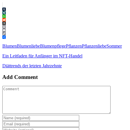
Tumblr
XING
WhatsApp
Reddit
Threads
Print
Email
Copy
Link
Teilen
Blumen
Blumenliebe
Blumenpflege
Pflanzen
Pflanzenliebe
Sommer
Ein Leitfaden für Anfänger im NFT-Handel
Diättrends der letzten Jahrzehnte
Add Comment