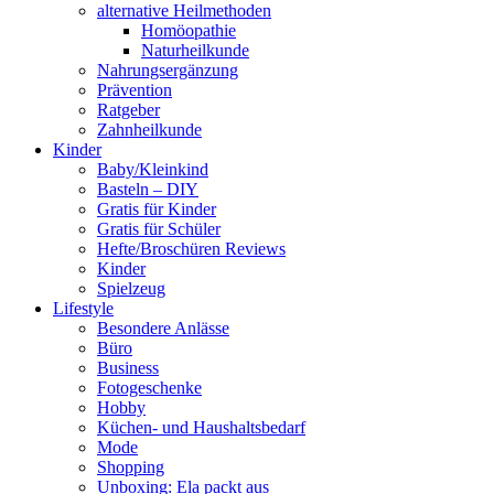
alternative Heilmethoden
Homöopathie
Naturheilkunde
Nahrungsergänzung
Prävention
Ratgeber
Zahnheilkunde
Kinder
Baby/Kleinkind
Basteln – DIY
Gratis für Kinder
Gratis für Schüler
Hefte/Broschüren Reviews
Kinder
Spielzeug
Lifestyle
Besondere Anlässe
Büro
Business
Fotogeschenke
Hobby
Küchen- und Haushaltsbedarf
Mode
Shopping
Unboxing: Ela packt aus