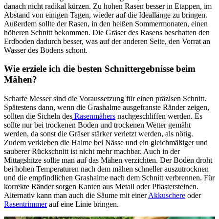
danach nicht radikal kürzen. Zu hohen Rasen besser in Etappen, im
Abstand von einigen Tagen, wieder auf die Ideallänge zu bringen.
Außerdem sollte der Rasen, in den heißen Sommermonaten, einen
höheren Schnitt bekommen. Die Gräser des Rasens beschatten den
Erdboden dadurch besser, was auf der anderen Seite, den Vorrat an
Wasser des Bodens schont.
Wie erziele ich die besten Schnittergebnisse beim
Mähen?
Scharfe Messer sind die Voraussetzung für einen präzisen Schnitt.
Spätestens dann, wenn die Grashalme ausgefranste Ränder zeigen,
sollten die Sicheln des
Rasenmähers
nachgeschliffen werden. Es
sollte nur bei trockenen Boden und trockenen Wetter gemäht
werden, da sonst die Gräser stärker verletzt werden, als nötig.
Zudem verkleben die Halme bei Nässe und ein gleichmäßiger und
sauberer Rückschnitt ist nicht mehr machbar. Auch in der
Mittagshitze sollte man auf das Mähen verzichten. Der Boden droht
bei hohen Temperaturen nach dem mähen schneller auszutrocknen
und die empfindlichen Grashalme nach dem Schnitt verbrennen. Für
korrekte Ränder sorgen Kanten aus Metall oder Pflastersteinen.
Alternativ kann man auch die Säume mit einer
Akkuschere
oder
Rasentrimmer
auf eine Linie bringen.