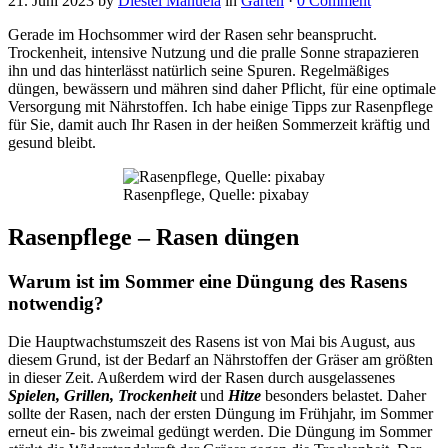
21. Juni 2023
by
Diestel Manuela
in
Garten
·
0 Comment
Gerade im Hochsommer wird der Rasen sehr beansprucht.
Trockenheit, intensive Nutzung und die pralle Sonne strapazieren
ihn und das hinterlässt natürlich seine Spuren. Regelmäßiges
düngen, bewässern und mähren sind daher Pflicht, für eine optimale
Versorgung mit Nährstoffen. Ich habe einige Tipps zur Rasenpflege
für Sie, damit auch Ihr Rasen in der heißen Sommerzeit kräftig und
gesund bleibt.
Rasenpflege, Quelle: pixabay
Rasenpflege – Rasen düngen
Warum ist im Sommer eine Düngung des Rasens
notwendig?
Die Hauptwachstumszeit des Rasens ist von Mai bis August, aus
diesem Grund, ist der Bedarf an Nährstoffen der Gräser am größten
in dieser Zeit. Außerdem wird der Rasen durch ausgelassenes
Spielen, Grillen, Trockenheit
und
Hitze
besonders belastet. Daher
sollte der Rasen, nach der ersten Düngung im Frühjahr, im Sommer
erneut ein- bis zweimal gedüngt werden. Die Düngung im Sommer