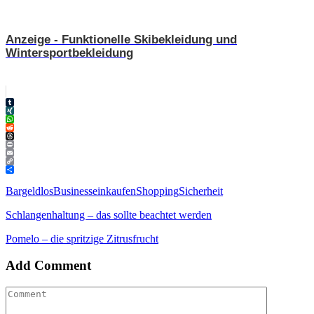
Anzeige - Funktionelle Skibekleidung und
Wintersportbekleidung
Tumblr
XING
WhatsApp
Reddit
Threads
Print
Email
Copy
Link
Teilen
Bargeldlos
Business
einkaufen
Shopping
Sicherheit
Schlangenhaltung – das sollte beachtet werden
Pomelo – die spritzige Zitrusfrucht
Add Comment