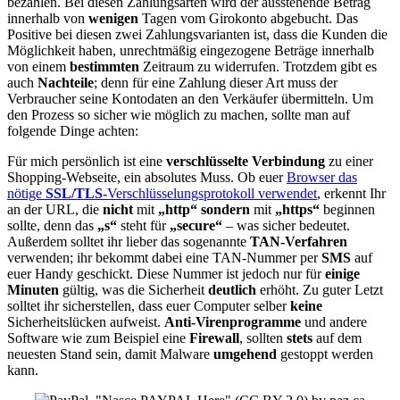
bezahlen. Bei diesen Zahlungsarten wird der ausstehende Betrag
innerhalb von
wenigen
Tagen vom Girokonto abgebucht. Das
Positive bei diesen zwei Zahlungsvarianten ist, dass die Kunden die
Möglichkeit haben, unrechtmäßig eingezogene Beträge innerhalb
von einem
bestimmten
Zeitraum zu widerrufen. Trotzdem gibt es
auch
Nachteile
; denn für eine Zahlung dieser Art muss der
Verbraucher seine Kontodaten an den Verkäufer übermitteln. Um
den Prozess so sicher wie möglich zu machen, sollte man auf
folgende Dinge achten:
Für mich persönlich ist eine
verschlüsselte Verbindung
zu einer
Shopping-Webseite, ein absolutes Muss. Ob euer
Browser das
nötige
SSL/TLS-
Verschlüsselungsprotokoll verwendet
, erkennt Ihr
an der URL, die
nicht
mit
„http“
sondern
mit
„https“
beginnen
sollte, denn das
„s“
steht für
„secure“
– was sicher bedeutet.
Außerdem solltet ihr lieber das sogenannte
TAN-Verfahren
verwenden; ihr bekommt dabei eine TAN-Nummer per
SMS
auf
euer Handy geschickt. Diese Nummer ist jedoch nur für
einige
Minuten
gültig, was die Sicherheit
deutlich
erhöht. Zu guter Letzt
solltet ihr sicherstellen, dass euer Computer selber
keine
Sicherheitslücken aufweist.
Anti-Virenprogramme
und andere
Software wie zum Beispiel eine
Firewall
, sollten
stets
auf dem
neuesten Stand sein, damit Malware
umgehend
gestoppt werden
kann.