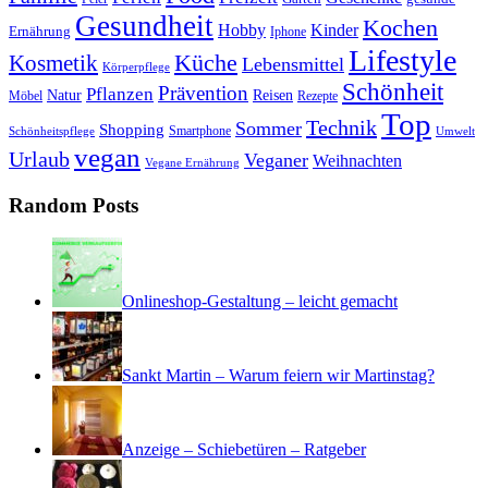
Gesundheit
Kochen
Hobby
Kinder
Ernährung
Iphone
Lifestyle
Kosmetik
Küche
Lebensmittel
Körperpflege
Schönheit
Prävention
Pflanzen
Natur
Reisen
Rezepte
Möbel
Top
Technik
Sommer
Shopping
Schönheitspflege
Smartphone
Umwelt
vegan
Urlaub
Veganer
Weihnachten
Vegane Ernährung
Random Posts
Onlineshop-Gestaltung – leicht gemacht
Sankt Martin – Warum feiern wir Martinstag?
Anzeige – Schiebetüren – Ratgeber