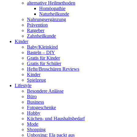
alternative Heilmethoden
Homöopathie
Naturheilkunde
Nahrungsergänzung
Prävention
Ratgeber
Zahnheilkunde
Kinder
Baby/Kleinkind
Basteln – DIY
Gratis für Kinder
Gratis für Schüler
Hefte/Broschüren Reviews
Kinder
Spielzeug
Lifestyle
Besondere Anlässe
Büro
Business
Fotogeschenke
Hobby
Küchen- und Haushaltsbedarf
Mode
Shopping
Unboxing: Ela packt aus