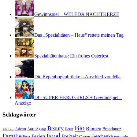
Gewinnspiel – WELEDA NACHTKERZE
Das „Spezialitäten – Haus“ rettete meinen Tag
Spezialitätenhaus: Ein frohes Osterfest
Die Regenbogenbrücke – Abschied von Mia
DC SUPER HERO GIRLS + Gewinnspiel –
Anzeige
Schlagwörter
Bio
Beauty
Blumen
Anti-Aging
Brandnooz
Advent
Beruf
Abobox
Food
Familie
Ferien
Freizeit
Geschenke
Garten
gesunde
Feier