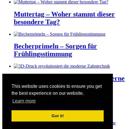
Muttertag – Woher stammt dieser
besondere Tag?
Becherprimeln – Sorgen für
Frühlingsstimmung
3D-Druck revolutioniert die moderne
Zahntechnik
This website uses cookies to ensure you get
the best experience on our website.
Learn more
Der Valentinstag am 14. Februar
Got it!
© Copyright 2026
Manuelas bunte Welt
· Designed by
Theme
Junkie