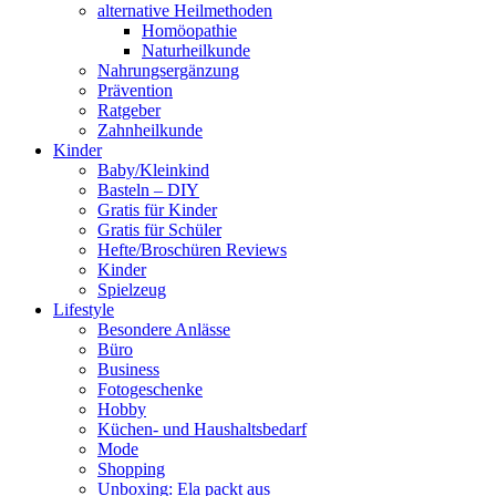
alternative Heilmethoden
Homöopathie
Naturheilkunde
Nahrungsergänzung
Prävention
Ratgeber
Zahnheilkunde
Kinder
Baby/Kleinkind
Basteln – DIY
Gratis für Kinder
Gratis für Schüler
Hefte/Broschüren Reviews
Kinder
Spielzeug
Lifestyle
Besondere Anlässe
Büro
Business
Fotogeschenke
Hobby
Küchen- und Haushaltsbedarf
Mode
Shopping
Unboxing: Ela packt aus