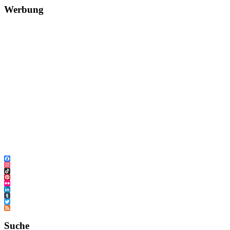
Werbung
Facebook
Instagram
TikTok
Pinterest
Flickr
LinkedIn
Tumblr
Twitter
Feed
Suche