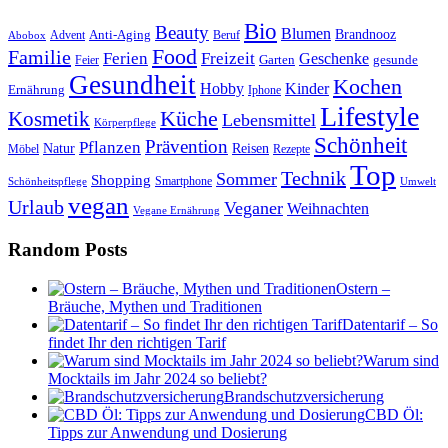
Bio
Beauty
Blumen
Anti-Aging
Brandnooz
Advent
Beruf
Abobox
Food
Familie
Ferien
Freizeit
Geschenke
Garten
gesunde
Feier
Gesundheit
Kochen
Hobby
Kinder
Ernährung
Iphone
Lifestyle
Kosmetik
Küche
Lebensmittel
Körperpflege
Schönheit
Prävention
Pflanzen
Natur
Reisen
Rezepte
Möbel
Top
Technik
Sommer
Shopping
Schönheitspflege
Smartphone
Umwelt
vegan
Urlaub
Veganer
Weihnachten
Vegane Ernährung
Random Posts
Ostern –
Bräuche, Mythen und Traditionen
Datentarif – So
findet Ihr den richtigen Tarif
Warum sind
Mocktails im Jahr 2024 so beliebt?
Brandschutzversicherung
CBD Öl:
Tipps zur Anwendung und Dosierung