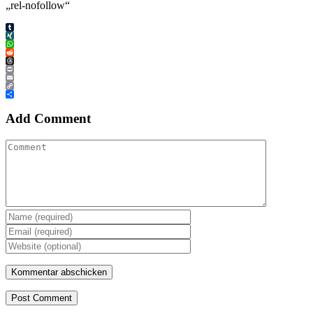
„rel-nofollow“
Tumblr
XING
WhatsApp
Reddit
Threads
Print
Email
Copy
Link
Teilen
Add Comment
Post Comment