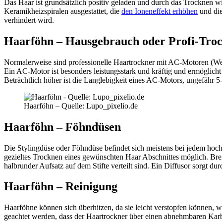
Das Haar ist grundsätzlich positiv geladen und durch das Trocknen wi
Keramikheizspiralen ausgestattet, die
den Ioneneffekt erhöhen
und die
verhindert wird.
Haarföhn – Hausgebrauch oder Profi-Tro
Normalerweise sind professionelle Haartrockner mit AC-Motoren (We
Ein AC-Motor ist besonders leistungsstark und kräftig und ermöglich
Beträchtlich höher ist die Langlebigkeit eines AC-Motors, ungefähr
Haarföhn – Quelle: Lupo_pixelio.de
Haarföhn – Föhndüsen
Die Stylingdüse oder Föhndüse befindet sich meistens bei jedem hoch
gezieltes Trocknen eines gewünschten Haar Abschnittes möglich. Brei
halbrunder Aufsatz auf dem Stifte verteilt sind. Ein Diffusor sorgt du
Haarföhn – Reinigung
Haarföhne können sich überhitzen, da sie leicht verstopfen können, we
geachtet werden, dass der Haartrockner über einen abnehmbaren Karb