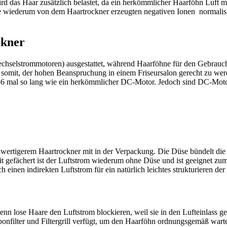
rd das Haar zusätzlich belastet, da ein herkömmlicher Haarföhn Luft mit
 wiederum von dem Haartrockner erzeugten negativen Ionen normalisier
ckner
chselstrommotoren) ausgestattet, während Haarföhne für den Gebrauc
t somit, der hohen Beanspruchung in einem Friseursalon gerecht zu we
 5-6 mal so lang wie ein herkömmlicher DC-Motor. Jedoch sind DC-Moto
wertigerem Haartrockner mit in der Verpackung. Die Düse bündelt die 
t gefächert ist der Luftstrom wiederum ohne Düse und ist geeignet zum
rch einen indirekten Luftstrom für ein natürlich leichtes strukturieren 
nn lose Haare den Luftstrom blockieren, weil sie in den Lufteinlass ge
onfilter und Filtergrill verfügt, um den Haarföhn ordnungsgemäß wart