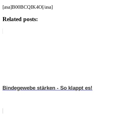
[asa]B00BCQIK4O[/asa]
Related posts:
Bindegewebe stärken - So klappt es!