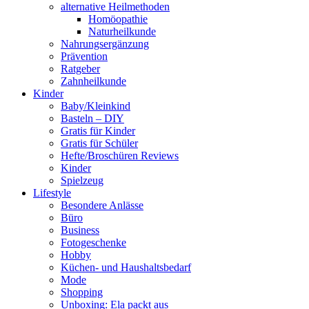
alternative Heilmethoden
Homöopathie
Naturheilkunde
Nahrungsergänzung
Prävention
Ratgeber
Zahnheilkunde
Kinder
Baby/Kleinkind
Basteln – DIY
Gratis für Kinder
Gratis für Schüler
Hefte/Broschüren Reviews
Kinder
Spielzeug
Lifestyle
Besondere Anlässe
Büro
Business
Fotogeschenke
Hobby
Küchen- und Haushaltsbedarf
Mode
Shopping
Unboxing: Ela packt aus