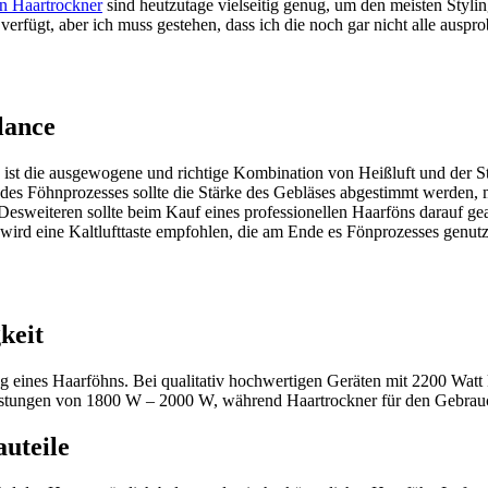
n Haartrockner
sind heutzutage vielseitig genug, um den meisten Styli
erfügt, aber ich muss gestehen, dass ich die noch gar nicht alle auspro
lance
s ist die ausgewogene und richtige Kombination von Heißluft und der
 des Föhnprozesses sollte die Stärke des Gebläses abgestimmt werden,
esweiteren sollte beim Kauf eines professionellen Haarföns darauf gea
ird eine Kaltlufttaste empfohlen, die am Ende es Fönprozesses genutzt
keit
ng eines Haarföhns. Bei qualitativ hochwertigen Geräten mit 2200 Wat
stungen von 1800 W – 2000 W, während Haartrockner für den Gebrauch 
uteile