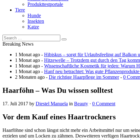
Produkttestportale
Tiere
Hunde
Insekten
Katze
Breaking News
1 Monat ago -
Hibiskus – sorgt für Urlaubsfeeling auf Balkon 
1 Monat ago -
Hitzewelle – Trotzdem gut durch den Tag kom
1 Monat ago -
Wissenschaftliche Kosmetik für jeden: Warum Ha
1 Monat ago -
Hanf neu betrachtet: Was gute Pflanzenprodukte
2 Monaten ago -
Die richtige Haarpflege im Sommer
-
0 Comm
Haarföhn – Was Du wissen solltest
17. Juli 2017
by
Diestel Manuela
in
Beauty
·
0 Comment
Vor dem Kauf eines Haartrockners
Haarföhne sind schon längst nicht mehr ein Arbeitsmittel nur um sei
erzielen und um Locken zu zähmen. Desweiteren verfügen Haartrockner