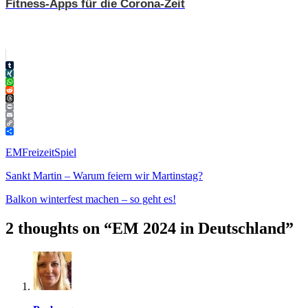
Fitness-Apps für die Corona-Zeit
Tumblr
XING
WhatsApp
Reddit
Threads
Print
Email
Copy
Link
Teilen
EM
Freizeit
Spiel
Sankt Martin – Warum feiern wir Martinstag?
Balkon winterfest machen – so geht es!
2 thoughts on “
EM 2024 in Deutschland
”