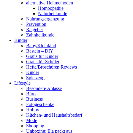
alternative Heilmethoden
Homöopathie
Naturheilkunde
Nahrungsergänzung
Prävention
Ratgeber
Zahnheilkunde
Kinder
Baby/Kleinkind
Basteln – DIY
Gratis für Kinder
Gratis für Schüler
Hefte/Broschüren Reviews
Kinder
Spielzeug
Lifestyle
Besondere Anlässe
Büro
Business
Fotogeschenke
Hobby
Küchen- und Haushaltsbedarf
Mode
Shopping
Unboxing: Ela packt aus