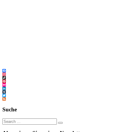
Facebook
Instagram
TikTok
Pinterest
Flickr
LinkedIn
Tumblr
Twitter
Feed
Suche