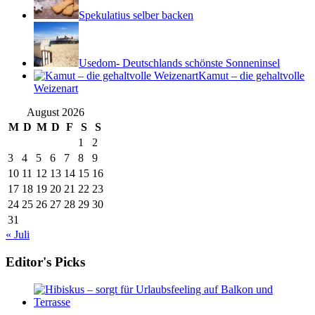
Spekulatius selber backen
Usedom- Deutschlands schönste Sonneninsel
Kamut – die gehaltvolle
Weizenart
August 2026
M
D
M
D
F
S
S
1
2
3
4
5
6
7
8
9
10
11
12
13
14
15
16
17
18
19
20
21
22
23
24
25
26
27
28
29
30
31
« Juli
Editor's Picks