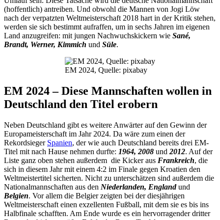
Umlauf sein. Diese Tatsache wird die deutsche Nationalmannschaft
(hoffentlich) antreiben. Und obwohl die Mannen von Jogi Löw
nach der verpatzten Weltmeisterschaft 2018 hart in der Kritik stehen,
werden sie sich bestimmt aufraffen, um in sechs Jahren im eigenen
Land anzugreifen: mit jungen Nachwuchskickern wie
Sané,
Brandt, Werner, Kimmich
und
Süle
.
EM 2024, Quelle: pixabay
EM 2024 – Diese Mannschaften wollen in
Deutschland den Titel erobern
Neben Deutschland gibt es weitere Anwärter auf den Gewinn der
Europameisterschaft im Jahr 2024. Da wäre zum einen der
Rekordsieger
Spanien
, der wie auch Deutschland bereits drei EM-
Titel mit nach Hause nehmen durfte:
1964, 2008
und
2012
. Auf der
Liste ganz oben stehen außerdem die Kicker aus
Frankreich
, die
sich in diesem Jahr mit einem 4:2 im Finale gegen Kroatien den
Weltmeistertitel sicherten. Nicht zu unterschätzen sind außerdem die
Nationalmannschaften aus den
Niederlanden, England
und
Belgien
. Vor allem die Belgier zeigten bei der diesjährigen
Weltmeisterschaft einen exzellenten Fußball, mit dem sie es bis ins
Halbfinale schafften. Am Ende wurde es ein hervorragender dritter