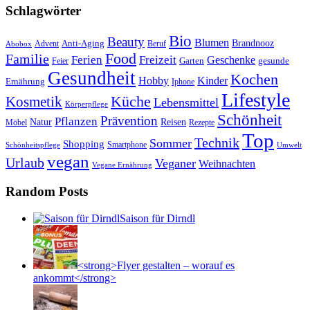
Schlagwörter
Bio
Beauty
Blumen
Anti-Aging
Brandnooz
Advent
Beruf
Abobox
Food
Familie
Ferien
Freizeit
Geschenke
Garten
gesunde
Feier
Gesundheit
Kochen
Hobby
Kinder
Ernährung
Iphone
Lifestyle
Kosmetik
Küche
Lebensmittel
Körperpflege
Schönheit
Prävention
Pflanzen
Natur
Reisen
Rezepte
Möbel
Top
Technik
Sommer
Shopping
Schönheitspflege
Smartphone
Umwelt
vegan
Urlaub
Veganer
Weihnachten
Vegane Ernährung
Random Posts
Saison für Dirndl
<strong>Flyer gestalten – worauf es
ankommt</strong>