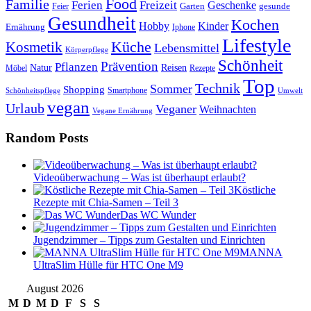
Food
Familie
Ferien
Freizeit
Geschenke
Garten
gesunde
Feier
Gesundheit
Kochen
Hobby
Kinder
Ernährung
Iphone
Lifestyle
Kosmetik
Küche
Lebensmittel
Körperpflege
Schönheit
Prävention
Pflanzen
Natur
Reisen
Rezepte
Möbel
Top
Technik
Sommer
Shopping
Schönheitspflege
Smartphone
Umwelt
vegan
Urlaub
Veganer
Weihnachten
Vegane Ernährung
Random Posts
Videoüberwachung – Was ist überhaupt erlaubt?
Köstliche
Rezepte mit Chia-Samen – Teil 3
Das WC Wunder
Jugendzimmer – Tipps zum Gestalten und Einrichten
MANNA
UltraSlim Hülle für HTC One M9
August 2026
M
D
M
D
F
S
S