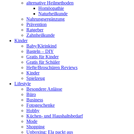
alternative Heilmethoden
Homöopathie
Naturheilkunde
Nahrungsergänzung
Prävention
Ratgeber
Zahnheilkunde
Kinder
Baby/Kleinkind
Basteln – DIY
Gratis für Kinder
Gratis für Schüler
Hefte/Broschüren Reviews
Kinder
Spielzeug
Lifestyle
Besondere Anlässe
Büro
Business
Fotogeschenke
Hobby
Küchen- und Haushaltsbedarf
Mode
Shopping
Unboxing: Ela packt aus