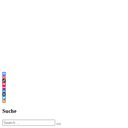
Facebook
Instagram
TikTok
Pinterest
Flickr
LinkedIn
Tumblr
Twitter
Feed
Suche