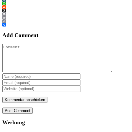
XING
WhatsApp
Reddit
Threads
Print
Email
Copy
Link
Teilen
Add Comment
Post Comment
Werbung