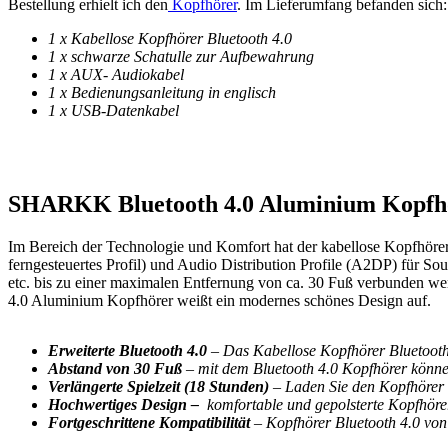
Bestellung erhielt ich den
Kopfhörer
. Im Lieferumfang befanden sich:
1 x Kabellose Kopfhörer Bluetooth 4.0
1 x schwarze Schatulle zur Aufbewahrung
1 x AUX- Audiokabel
1 x Bedienungsanleitung in englisch
1 x USB-Datenkabel
SHARKK Bluetooth 4.0 Aluminium Kopfhö
Im Bereich der Technologie und Komfort hat der kabellose Kopfhör
ferngesteuertes Profil) und Audio Distribution Profile (A2DP) für S
etc. bis zu einer maximalen Entfernung von ca. 30 Fuß verbunde
4.0 Aluminium Kopfhörer weißt ein modernes schönes Design auf.
Erweiterte Bluetooth 4.0
– Das Kabellose Kopfhörer Bluetoot
Abstand von 30 Fuß
– mit dem Bluetooth 4.0 Kopfhörer könne
Verlängerte Spielzeit (18 Stunden)
– Laden Sie den Kopfhörer f
Hochwertiges Design –
komfortable und gepolsterte Kopfhöre
Fortgeschrittene Kompatibilität
– Kopfhörer Bluetooth 4.0 vo