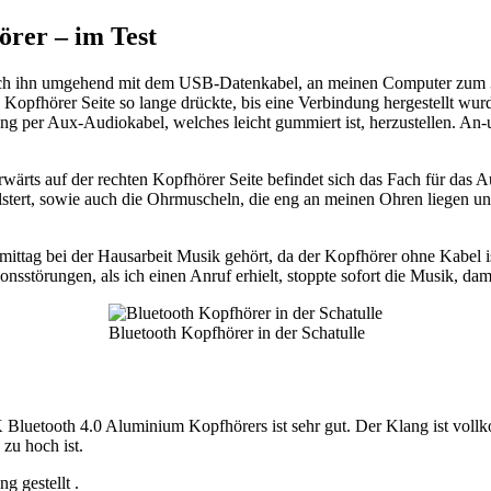
rer – im Test
ich ihn umgehend mit dem USB-Datenkabel, an meinen Computer zum 3 
opfhörer Seite so lange drückte, bis eine Verbindung hergestellt wurd
ung per Aux-Audiokabel, welches leicht gummiert ist, herzustellen. An-
rwärts auf der rechten Kopfhörer Seite befindet sich das Fach für das A
stert, sowie auch die Ohrmuscheln, die eng an meinen Ohren liegen u
hmittag bei der Hausarbeit Musik gehört, da der Kopfhörer ohne Kabel 
onsstörungen, als ich einen Anruf erhielt, stoppte sofort die Musik, d
Bluetooth Kopfhörer in der Schatulle
Bluetooth 4.0 Aluminium Kopfhörers ist sehr gut. Der Klang ist vol
 zu hoch ist.
g gestellt .