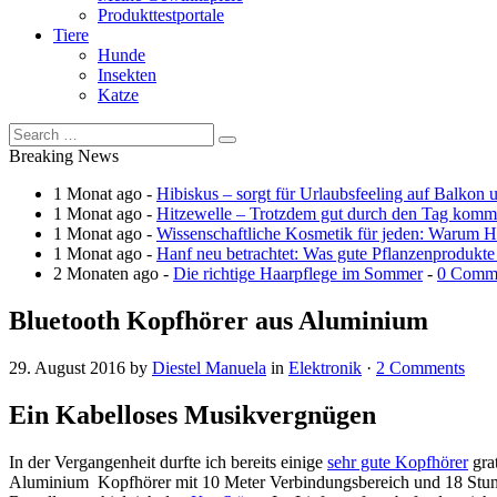
Produkttestportale
Tiere
Hunde
Insekten
Katze
Breaking News
1 Monat ago -
Hibiskus – sorgt für Urlaubsfeeling auf Balkon 
1 Monat ago -
Hitzewelle – Trotzdem gut durch den Tag kom
1 Monat ago -
Wissenschaftliche Kosmetik für jeden: Warum Ha
1 Monat ago -
Hanf neu betrachtet: Was gute Pflanzenprodukte
2 Monaten ago -
Die richtige Haarpflege im Sommer
-
0 Comm
Bluetooth Kopfhörer aus Aluminium
29. August 2016
by
Diestel Manuela
in
Elektronik
·
2 Comments
Ein Kabelloses Musikvergnügen
In der Vergangenheit durfte ich bereits einige
sehr gute Kopfhörer
gra
Aluminium Kopfhörer mit 10 Meter Verbindungsbereich und 18 Stunden