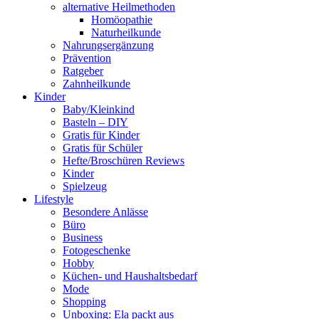
alternative Heilmethoden
Homöopathie
Naturheilkunde
Nahrungsergänzung
Prävention
Ratgeber
Zahnheilkunde
Kinder
Baby/Kleinkind
Basteln – DIY
Gratis für Kinder
Gratis für Schüler
Hefte/Broschüren Reviews
Kinder
Spielzeug
Lifestyle
Besondere Anlässe
Büro
Business
Fotogeschenke
Hobby
Küchen- und Haushaltsbedarf
Mode
Shopping
Unboxing: Ela packt aus