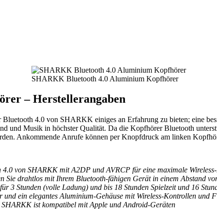
SHARKK Bluetooth 4.0 Aluminium Kopfhörer
rer – Herstellerangaben
er Bluetooth 4.0 von SHARKK einiges an Erfahrung zu bieten; eine b
ound und Musik in höchster Qualität. Da die Kopfhörer Bluetooth unter
n werden. Ankommende Anrufe können per Knopfdruck am linken Kop
h 4.0 von SHARKK mit A2DP und AVRCP für eine maximale Wireless-E
n Sie drahtlos mit Ihrem Bluetooth-fähigen Gerät in einem Abstand v
ür 3 Stunden (volle Ladung) und bis 18 Stunden Spielzeit und 16 Stun
r und ein elegantes Aluminium-Gehäuse mit Wireless-Kontrollen und 
n SHARKK ist kompatibel mit Apple und Android-Geräten