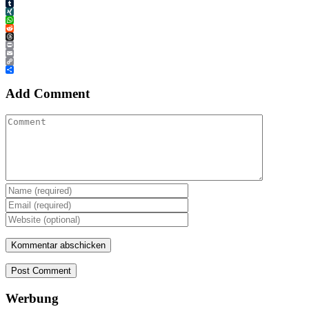
Tumblr
XING
WhatsApp
Reddit
Threads
Print
Email
Copy
Link
Teilen
Add Comment
Post Comment
Werbung