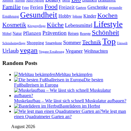
Anti-Aging
Brandnooz
Advent
Beruf
Abobox
Food
Familie
Ferien
Freizeit
Geschenke
Garten
gesunde
Feier
Gesundheit
Kochen
Hobby
Kinder
Ernährung
Iphone
Lifestyle
Kosmetik
Küche
Lebensmittel
Körperpflege
Schönheit
Prävention
Pflanzen
Natur
Reisen
Rezepte
Möbel
Top
Technik
Sommer
Shopping
Schönheitspflege
Smartphone
Umwelt
vegan
Urlaub
Veganer
Weihnachten
Vegane Ernährung
Random Posts
Mehltau bekämpfen
Die besten
Fußballreisen in Europa
Muskelaufbau – Wie lässt sich schnell Muskulatur aufbauen?
Bastelideen im Herbst
Wie legt man
einen Quadratmeter Garten an?
August 2026