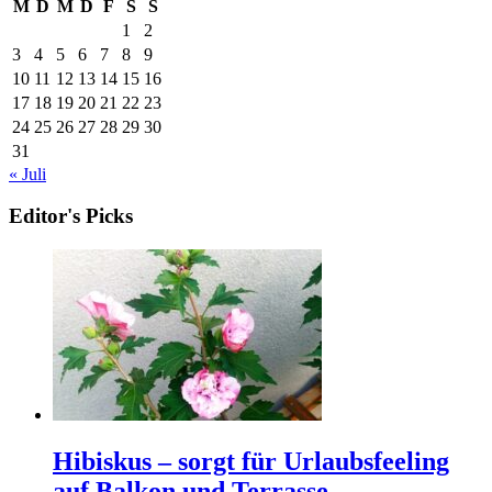
M
D
M
D
F
S
S
1
2
3
4
5
6
7
8
9
10
11
12
13
14
15
16
17
18
19
20
21
22
23
24
25
26
27
28
29
30
31
« Juli
Editor's Picks
Hibiskus – sorgt für Urlaubsfeeling
auf Balkon und Terrasse