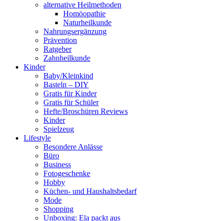
alternative Heilmethoden
Homöopathie
Naturheilkunde
Nahrungsergänzung
Prävention
Ratgeber
Zahnheilkunde
Kinder
Baby/Kleinkind
Basteln – DIY
Gratis für Kinder
Gratis für Schüler
Hefte/Broschüren Reviews
Kinder
Spielzeug
Lifestyle
Besondere Anlässe
Büro
Business
Fotogeschenke
Hobby
Küchen- und Haushaltsbedarf
Mode
Shopping
Unboxing: Ela packt aus