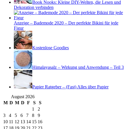
Book Nooks: Kleine DIY-Welten, die Lesen und
Dekoration verbinden
Anzeige – Bademode 2020 – Der perfekte Bikini für jede
Figur
Kostenlose Goodies
Himalayasalz – Wirkung und Anwendung – Teil 3
Papier Ratgeber – (Fast) Alles über Papier
August 2026
M
D
M
D
F
S
S
1
2
3
4
5
6
7
8
9
10
11
12
13
14
15
16
17
18
19
20
21
22
23