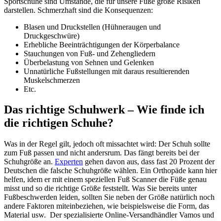
Sportschuhe sind Umstände, die für unsere Füße große Risiken
darstellen. Schmerzhaft sind die Konsequenzen:
Blasen und Druckstellen (Hühneraugen und
Druckgeschwüre)
Erhebliche Beeinträchtigungen der Körperbalance
Stauchungen von Fuß- und Zehengliedern
Überbelastung von Sehnen und Gelenken
Unnatürliche Fußstellungen mit daraus resultierenden
Muskelschmerzen
Etc.
Das richtige Schuhwerk – Wie finde ich
die richtigen Schuhe?
Was in der Regel gilt, jedoch oft missachtet wird: Der Schuh sollte
zum Fuß passen und nicht andersrum. Das fängt bereits bei der
Schuhgröße an.
Experten
gehen davon aus, dass fast 20 Prozent der
Deutschen die falsche Schuhgröße wählen. Ein Orthopäde kann hier
helfen, idem er mit einem speziellen Fuß Scanner die Füße genau
misst und so die richtige Größe feststellt. Was Sie bereits unter
Fußbeschwerden leiden, sollten Sie neben der Größe natürlich noch
andere Faktoren miteinbeziehen, wie beispielsweise die Form, das
Material usw. Der spezialisierte Online-Versandhändler Vamos und