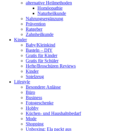
alternative Heilmethoden
Homöopathie
Naturheilkunde
Nahrungsergänzung
Prävention
Ratgeber
Zahnheilkunde
Kinder
Baby/Kleinkind
Basteln – DIY
Gratis für Kinder
Gratis für Schüler
Hefte/Broschüren Reviews
Kinder
Spielzeug
Lifestyle
Besondere Anlässe
Büro
Business
Fotogeschenke
Hobby
Küchen- und Haushaltsbedarf
Mode
Shopping
Unboxing: Ela packt aus