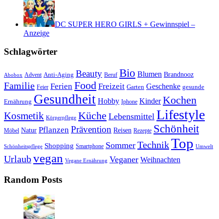
DC SUPER HERO GIRLS + Gewinnspiel –
Anzeige
Schlagwörter
Bio
Beauty
Blumen
Anti-Aging
Brandnooz
Advent
Beruf
Abobox
Food
Familie
Ferien
Freizeit
Geschenke
Garten
gesunde
Feier
Gesundheit
Kochen
Hobby
Kinder
Ernährung
Iphone
Lifestyle
Kosmetik
Küche
Lebensmittel
Körperpflege
Schönheit
Prävention
Pflanzen
Natur
Reisen
Rezepte
Möbel
Top
Technik
Sommer
Shopping
Schönheitspflege
Smartphone
Umwelt
vegan
Urlaub
Veganer
Weihnachten
Vegane Ernährung
Random Posts