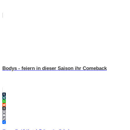
Bodys - feiern in dieser Saison ihr Comeback
Tumblr
XING
WhatsApp
Reddit
Threads
Print
Email
Copy
Link
Teilen