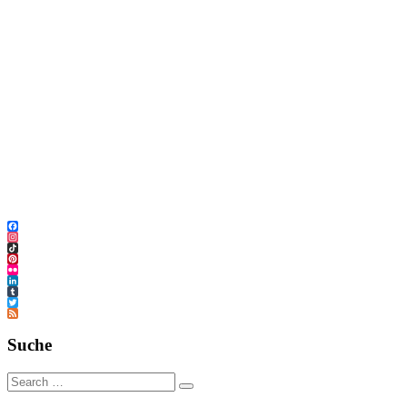
Facebook
Instagram
TikTok
Pinterest
Flickr
LinkedIn
Tumblr
Twitter
Feed
Suche