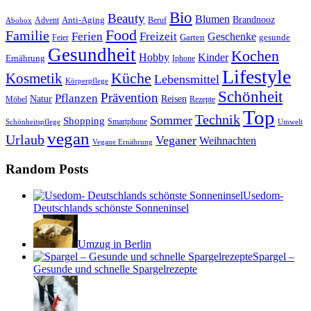
Bio
Beauty
Blumen
Anti-Aging
Brandnooz
Advent
Beruf
Abobox
Food
Familie
Ferien
Freizeit
Geschenke
Garten
gesunde
Feier
Gesundheit
Kochen
Hobby
Kinder
Ernährung
Iphone
Lifestyle
Kosmetik
Küche
Lebensmittel
Körperpflege
Schönheit
Prävention
Pflanzen
Natur
Reisen
Rezepte
Möbel
Top
Technik
Sommer
Shopping
Schönheitspflege
Smartphone
Umwelt
vegan
Urlaub
Veganer
Weihnachten
Vegane Ernährung
Random Posts
Usedom-
Deutschlands schönste Sonneninsel
Umzug in Berlin
Spargel –
Gesunde und schnelle Spargelrezepte