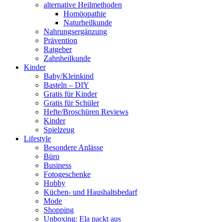
alternative Heilmethoden
Homöopathie
Naturheilkunde
Nahrungsergänzung
Prävention
Ratgeber
Zahnheilkunde
Kinder
Baby/Kleinkind
Basteln – DIY
Gratis für Kinder
Gratis für Schüler
Hefte/Broschüren Reviews
Kinder
Spielzeug
Lifestyle
Besondere Anlässe
Büro
Business
Fotogeschenke
Hobby
Küchen- und Haushaltsbedarf
Mode
Shopping
Unboxing: Ela packt aus