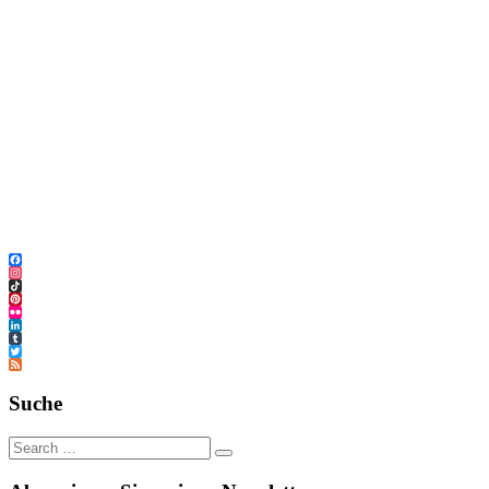
Facebook
Instagram
TikTok
Pinterest
Flickr
LinkedIn
Tumblr
Twitter
Feed
Suche