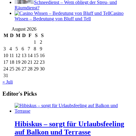
Schneedienst – Wem obliegt der Streu- und
Räumdienst?
Casino
Wissen – Bedeutung von Bluff und Tell
August 2026
M
D
M
D
F
S
S
1
2
3
4
5
6
7
8
9
10
11
12
13
14
15
16
17
18
19
20
21
22
23
24
25
26
27
28
29
30
31
« Juli
Editor's Picks
Hibiskus – sorgt für Urlaubsfeeling
auf Balkon und Terrasse